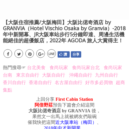
【大阪住宿推薦/大阪梅田】大阪比偲奇酒店 by
GRANVIA（Hotel Vischio Osaka by Granvia）-2018
年中新開幕、JR大阪車站步行5分鐘即達、周邊生活機
能絕佳的超優飯店，2022年 AGODA 旅人大賞得主！
LINE
讚
分享
熱門搜尋☞
台北美食
食尚玩家
食尚玩家台北
食尚玩家
台南
東京自由行
大阪自由行
沖繩自由行
九州自由行
香川自由行
香港自由行
名古屋自由行
好市多必買物
超商
集點
上回分享
First Cabin Station
阿倍野莊
預告下篇會介紹這間
大阪比偲奇酒店 by GRANVIA
後，
果然文一出馬上就被網友們敲碗
催我快把這間
近大阪車站（梅田）
、
2018年中才新開業
、