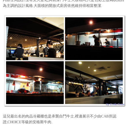
為主調的設計風格.大面積的開放式廚房依然維持得相當整潔.
這兒最出名的肉品冷藏櫃也是承襲自鬥牛士,裡邊展示不少由CAB所認
證,CHOICE等級的安格斯牛肉.