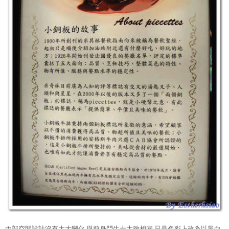
內部空間設計沒有太大變化,與前身鬥牛士大致相同,只是色彩上改為以黑白