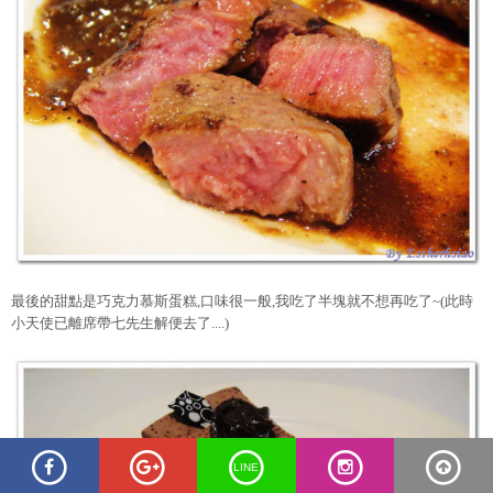
最後的甜點是巧克力慕斯蛋糕,口味很一般,我吃了半塊就不想再吃了~(此時
小天使已離席帶七先生解便去了....)
LINE