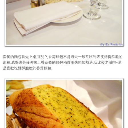
套餐的麵包首先上桌,這兒的香蒜麵包不是過去一般常吃到表皮烤得酥脆的
那種,感覺應是僅將抹上香蒜醬的麵包稍微用烤箱加熱過.我比較老派啦~還
是喜歡吃酥酥脆脆的香蒜麵包.