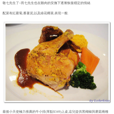
敬七先生了~而七先生也在雞肉的安撫下逐漸恢復穩定的情緒.
配菜有紅蘿蔔,番薯泥,以及綠花椰菜,表現一般.
最後小天使極力推薦的牛小排(單點$349)上桌,這兒提供黑楜椒與磨菇兩種