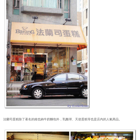
法蘭司蛋糕除了著名的維也納牛奶麵包外，乳酪球、天使蛋糕等也是店內的人氣商品。