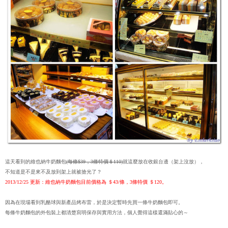
這天看到的維也納牛奶麵包
(每條$39，3條特價＄110)
就這麼放在收銀台邊（架上沒放），
不知道是不是來不及放到架上就被搶光了？
2013/12/25 更新：維也納牛奶麵包目前價格為 ＄43/條，3條特價 ＄120。
因為在現場看到乳酪球與新產品烤布雷，於是決定暫時先買一條牛奶麵包即可。
每條牛奶麵包的外包裝上都清楚寫明保存與實用方法，個人覺得這樣還滿貼心的～