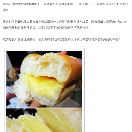
吃過7-11的維也納牛奶麵包），因為老姐感冒食慾不振，只吃了兩口，不過老姐覺得比7-11的好吃
得多。
維也納牛奶麵包外表看來有些像法國麵包，但質地卻相當綿密細柔，嚐來微鹹，搭配內在和入砂
糖粒的甜鹹奶油非常順口，這老姐吃不下的部分我三兩下就解決啦！
或許是我不會處理的關係，個人覺得下次要吃還是到現場買比較能吃出麵包本身的風味呢！