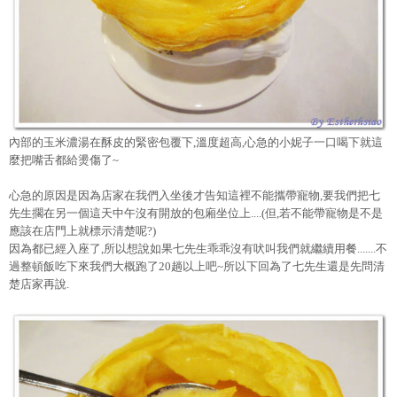
內部的玉米濃湯在酥皮的緊密包覆下,溫度超高,心急的小妮子一口喝下就這
麼把嘴舌都給燙傷了~
心急的原因是因為店家在我們入坐後才告知這裡不能攜帶寵物,要我們把七
先生擱在另一個這天中午沒有開放的包廂坐位上....(但,若不能帶寵物是不是
應該在店門上就標示清楚呢?)
因為都已經入座了,所以想說如果七先生乖乖沒有吠叫我們就繼續用餐.......不
過整頓飯吃下來我們大概跑了20趟以上吧~所以下回為了七先生還是先問清
楚店家再說.