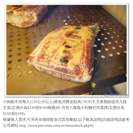
小銅板牛排每人(120公分以上)最低消費金額為150大洋,主食類除提供九樣
主菜(定價分為$249與$349兩種)外,另有八種義大利麵可供選擇(定價分為
$169與$199).
根據個人需求,可另外加價搭配各式其他餐點,以下略為說明(詳細說明請參考
公司網站
http://www.piecettes.com.tw/menudock.php#
).