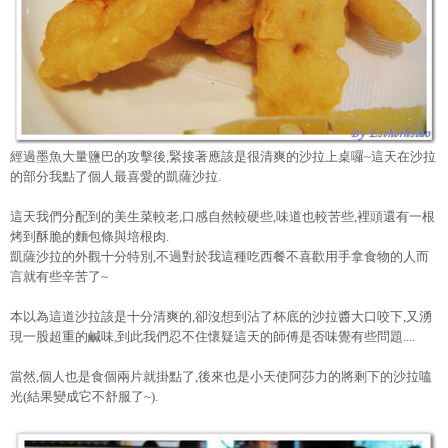
經過墨魚大量鹽巴的攻擊後,緊接著應該是很清爽的沙拉上桌囉~這天在沙拉
的部分我點了個人最喜愛的凱薩沙拉.
這天我們分配到的美生菜較老,口感自然較硬些,味道也較苦些,裡頭還有一根
烤到酥脆的麵包條與培根肉.
凱薩沙拉的外觀十分特別,不過對於我這種吃西餐不喜歡用手拿食物的人而
言就有些辛苦了~
本以為這道沙拉該是十分清爽的,卻沒想到沾了杯底的沙拉醬大口咬下,又湧
現一股超重的鹹味,到此我們忍不住懷疑這天的師傅是否味覺有些問題....
當然,個人也是食個兩片就掛點了,後來也是小天使阿莎力的將剩下的沙拉嗑
光(結果變成它不舒服了~).