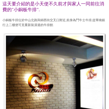
這天要介紹的是小天使不久前才與家人一同前往消
費的"小銅板牛排".
小銅板牛排位於中山北路與錦西街交叉口附近,前身為鬥牛士牛排,從華南銀
行上二樓便可見重新裝潢過的牛排館.