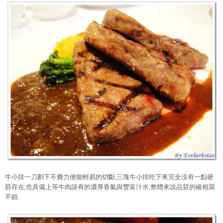
牛小排一刀劃下不費力便能輕易的切斷,三塊牛小排吃下來完全沒有一點硬
筋存在,也具備上等牛肉該有的濃厚香氣與豐富汁水,整體來說品質的確相當
不錯.