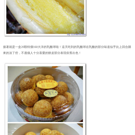
接著就是一盒20顆特價160大洋的乳酪球啦！這天吃到的乳酪球在乳酪的部分味道似乎比上回合購
來的淡了些，不過個人十分喜愛的餅皮部分表現依舊出色！