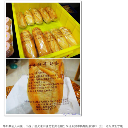
牛奶麵包入荷後，小妮子便火速前往竹北與老姐分享這新鮮牛奶麵包的滋味（註：老姐最近才剛