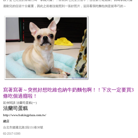
過動兒的症頭十分嚴重，因此之前都沒能照到一張好照片，這回看我吃麵包倒是挺乖巧的～
寫著寫著～突然好想吃維也納牛奶麵包啊！！下次一定要買3
條吃個過癮啦！
延伸閱讀
法蘭司蛋糕(一)
法蘭司蛋糕
http://www.bakingplaza.com.tw/
總店
台北市建國北路2段151巷30號
02-2517-1593