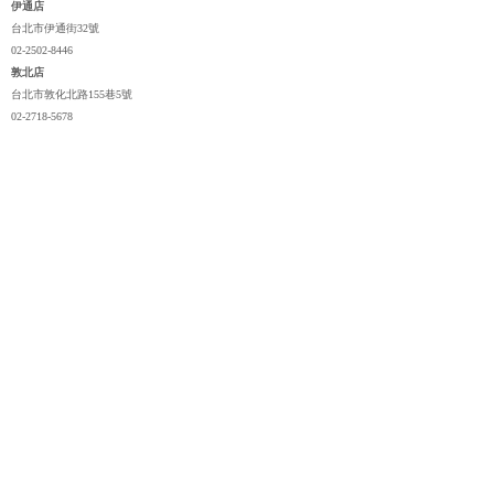
伊通店
台北市伊通街32號
02-2502-8446
敦北店
台北市敦化北路155巷5號
02-2718-5678