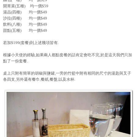
開胃菜(五種) 均一價$59
湯品(四種) 均一價$49
沙拉(四種) 均一價$49
飲料(八種) 均一價$49
甜點(五種) 均一價$49
若加$199(套餐)則上述幾項皆有.
根據小天使的經驗,如果兩人都點套餐的話肯定會吃不完,於是這天我們只加
點了一份套餐.
桌上只附有簡單的胡椒與鹽罐,一旁的竹籃中附有相同的尺寸的湯匙與叉子
各四支,另外還有餐巾,餐紙,餐盤,以及水杯.