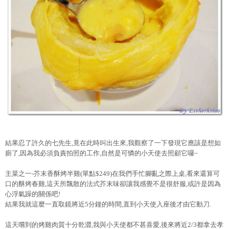
結果忍了許久的七先生,竟在此時叫出生來,我觀察了一下發現它應該是想如
廁了,因為我必須負責拍照的工作,自然是可憐的小天使去照顧它囉~
主菜之一-芥末香酥烤半雞(單點$249)在我們手忙腳亂之際上桌,看來還算可
口的酥烤春雞,這天所飄散的法式芥末味卻讓我感覺不是很舒服,或許是因為
心浮氣躁的關係吧!
結果我就這麼一直取鏡將近5分鐘的時間,直到小天使入座後才由它動刀.
這天嚐到的烤雞肉質十分乾澀,我與小天使都不甚喜愛,後來將近2/3都拿去孝