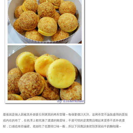
最後就是個人因被其外表吸引所購買的烤布雷囉～每個要價23大洋。這烤布雷不論裝盛用的蛋殼
或內在的布丁，在色澤上都充滿了濃濃的雞蛋味，不過可惜的是實際品嚐起來蛋香不若外表濃
郁，口感也有些偏硬。老姐吃了也覺得口味一般，所以下回應該會把預算留給牛奶麵包囉～