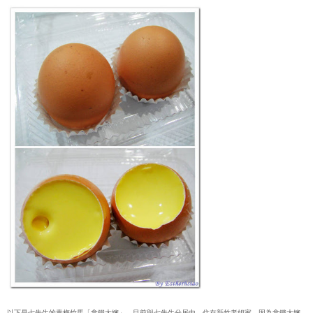
以下是七先生的青梅竹馬「拿鐵大嬸」，目前與七先生分居中，住在新竹老姐家。因為拿鐵大嬸