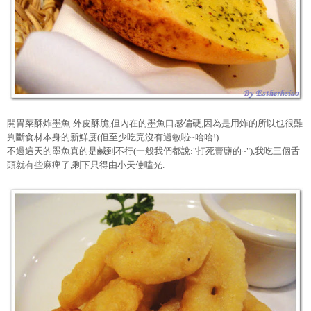
開胃菜酥炸墨魚-外皮酥脆,但內在的墨魚口感偏硬,因為是用炸的所以也很難
判斷食材本身的新鮮度(但至少吃完沒有過敏啦~哈哈!).
不過這天的墨魚真的是鹹到不行(一般我們都說:"打死賣鹽的~"),我吃三個舌
頭就有些麻痺了,剩下只得由小天使嗑光.