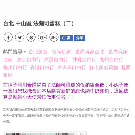
台北 中山區 法蘭司蛋糕（二）
LINE
讚
分享
熱門搜尋☞
台北美食
食尚玩家
食尚玩家台北
食尚玩家
台南
東京自由行
大阪自由行
沖繩自由行
九州自由行
香川自由行
香港自由行
名古屋自由行
好市多必買物
超商
集點
前陣子利用合購網買了法蘭司蛋糕的促銷組合後，小妮子便
一直很想找機會到本店購買新鮮的維也納牛奶麵包，這回總
算是拗到小天使幫忙做車伕啦！！
這天我們來到的是過去常經過卻總因為不好停車而失之交臂的法蘭司蛋糕伊通店，因為下定決心
今天一定要買到，所以便央求小天使在附近找個利便的位置放我下車，它則帶七先生開車繞伊通
公園。