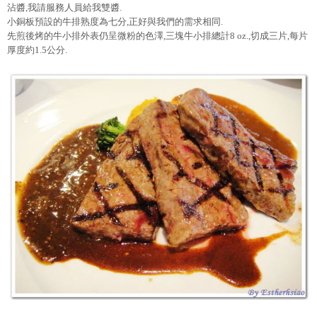
沾醬,我請服務人員給我雙醬.
小銅板預設的牛排熟度為七分,正好與我們的需求相同.
先煎後烤的牛小排外表仍呈微粉的色澤,三塊牛小排總計8 oz.,切成三片,每片
厚度約1.5公分.