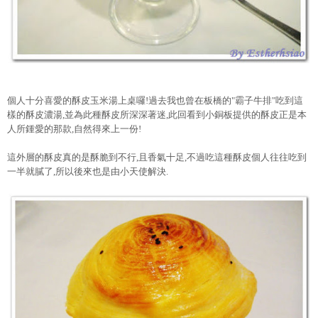
個人十分喜愛的酥皮玉米湯上桌囉!過去我也曾在板橋的"霸子牛排"吃到這
樣的酥皮濃湯,並為此種酥皮所深深著迷,此回看到小銅板提供的酥皮正是本
人所鍾愛的那款,自然得來上一份!
這外層的酥皮真的是酥脆到不行,且香氣十足,不過吃這種酥皮個人往往吃到
一半就膩了,所以後來也是由小天使解決.