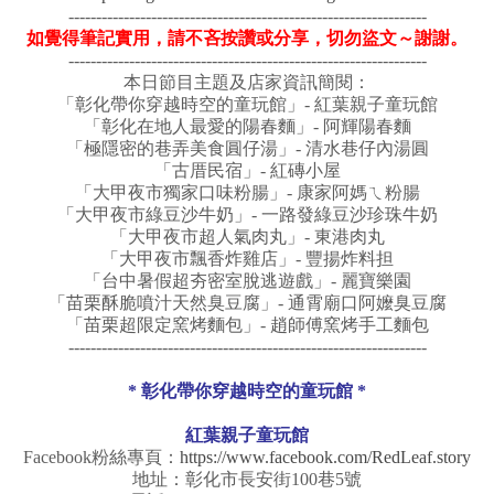
-----------------------------------------------------------------
如覺得筆記實用，請不吝按讚或分享，切勿盜文～謝謝。
-----------------------------------------------------------------
本日節目主題及店家資訊簡閱：
「彰化帶你穿越時空的童玩館」- 紅葉親子童玩館
「
彰化在地人最愛的陽春麵
」-
阿輝陽春麵
「極隱密的巷弄美食圓仔湯」- 清水巷仔內湯圓
「古厝民宿」-
紅磚小屋
「大甲夜市獨家口味粉腸」- 康家阿媽ㄟ粉腸
「大甲夜市綠豆沙牛奶」- 一路發綠豆沙珍珠牛奶
「大甲夜市超人氣肉丸」- 東港肉丸
「大甲夜市飄香炸雞店」- 豐揚炸料担
「台中暑假超夯密室脫逃遊戲」- 麗寶樂園
「
苗栗酥脆噴汁天然臭豆腐
」- 通霄廟口阿嬤臭豆腐
「
苗栗超限定窯烤麵包
」-
趙師傅窯烤手工麵包
-----------------------------------------------------------------
* 彰化帶你穿越時空的童玩館 *
紅葉親子童玩館
Facebook粉絲專頁：
https://www.facebook.com/RedLeaf.story
地址：彰化市長安街100巷5號