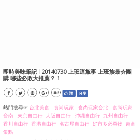
即時美味筆記 ∣ 20140730 上班這黨事 上班族最夯團
購 哪些必敗大推薦？！
LINE
讚
分享
熱門搜尋☞
台北美食
食尚玩家
食尚玩家台北
食尚玩家
台南
東京自由行
大阪自由行
沖繩自由行
九州自由行
香川自由行
香港自由行
名古屋自由行
好市多必買物
超商
集點