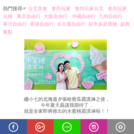
熱門搜尋☞
台北美食
食尚玩家
食尚玩家台北
食尚玩家
台南
東京自由行
大阪自由行
沖繩自由行
九州自由行
香川自由行
香港自由行
名古屋自由行
好市多必買物
超商
集點
繼小七的
北海道夕張哈密瓜霜淇淋
之後，
今年夏天最讓我期待了，
就是全家即將推出的水蜜桃霜淇淋啦！！
前陣子4天3夜瘋狂環台旅遊行經台南，
LINE
看到義成水果店櫥窗裡那粉嫩嫩的水蜜桃時，