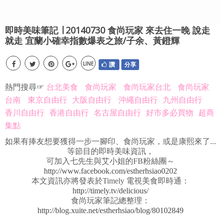
即時美味筆記 ∣ 20140730 食尚玩家 來去住一晚 說走
就走 宜蘭小確幸指數爆表之旅/子余、黃鐙輝
LINE
讚
分享
熱門搜尋☞
台北美食
食尚玩家
食尚玩家台北
食尚玩家
台南
東京自由行
大阪自由行
沖繩自由行
九州自由行
香川自由行
香港自由行
名古屋自由行
好市多必買物
超商
集點
如果有捧友想要獲得一步一腳印、食尚玩家，或是康熙來了...
等節目的即時美味資訊，
可加入七先生與艾小姐的FB粉絲團～
http://www.facebook.com/estherhsiao0202
本文資訊亦將發表於Timely 電視美食即時通：
http://timely.tv/delicious/
食尚玩家筆記總整理：
http://blog.xuite.net/estherhsiao/blog/80102849
-----------------------------------------------------------------