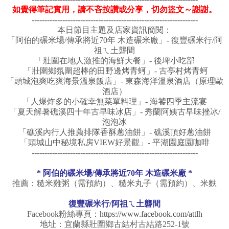
如覺得筆記實用，請不吝按讚或分享，切勿盜文～謝謝。
-----------------------------------------------------------------
本日節目主題及店家資訊簡閱：
「阿伯的碾米場/傳承將近70年 木造碾米廠」- 復豐碾米行/阿
祖ㄟ土礱間
「
壯圍在地人激推的海鮮大餐
」- 後埤小吃部
「壯圍鄉氛圍超棒的田野邊烤青蚵」- 古亭村烤青蚵
「
頭城泡爽吃爽海景溫泉飯店
」- 東森海洋溫泉酒店（原理歐
酒店）
「
人爆炸多的小確幸無菜單料理
」- 海饕四季主流宴
「夏天解暑礁溪四十年古早味冰店」-
秀蘭阿姨古早味挫冰/
泡泡冰
「
礁溪內行人推薦排隊香酥蔥油餅
」- 礁溪頂好蔥油餅
「頭城山中秘境私房VIEW好景觀」- 平湖園庭園咖啡
-----------------------------------------------------------------
*
阿伯的碾米場/傳承將近70年 木造碾米廠
*
推薦：糙米雞粥（需預約）、糙米丸子（需預約）、米麩
復豐碾米行/阿祖ㄟ土礱間
Facebook粉絲專頁：
https://www.facebook.com/attlh
地址：宜蘭縣壯圍鄉古結村古結路252-1號