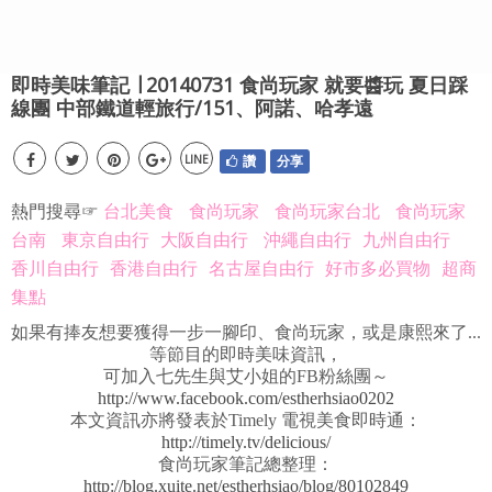
即時美味筆記 ∣ 20140731 食尚玩家 就要醬玩 夏日踩
線團 中部鐵道輕旅行/151、阿諾、哈孝遠
LINE
讚
分享
熱門搜尋☞
台北美食
食尚玩家
食尚玩家台北
食尚玩家
台南
東京自由行
大阪自由行
沖繩自由行
九州自由行
香川自由行
香港自由行
名古屋自由行
好市多必買物
超商
集點
如果有捧友想要獲得一步一腳印、食尚玩家，或是康熙來了...
等節目的即時美味資訊，
可加入七先生與艾小姐的FB粉絲團～
http://www.facebook.com/estherhsiao0202
本文資訊亦將發表於Timely 電視美食即時通：
http://timely.tv/delicious/
食尚玩家筆記總整理：
http://blog.xuite.net/estherhsiao/blog/80102849