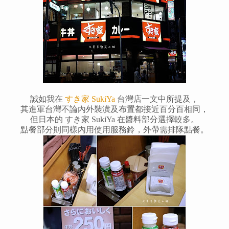
誠如我在
すき家 SukiYa
台灣店一文中所提及，
其進軍台灣不論內外裝潢及布置都接近百分百相同，
但日本的 すき家 SukiYa 在醬料部分選擇較多。
點餐部分則同樣內用使用服務鈴，外帶需排隊點餐。