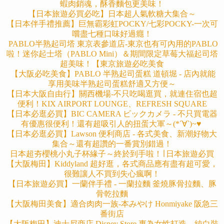
蝦肉銷魂，酥香麵包更美味！
【日本旅遊必買必吃】日本超人氣軟糖大集合～
【日本伴手禮推薦】巨無霸彩虹POCKY/七彩POCKY-一次可
嚐盡七種口味好過癮！
PABLO半熟起司塔 東京表參道店-東京也有可內用的PABLO
啦！迷你起士塔（PABLO Mini）＆期間限定草莓大福起司塔
超美味！【東京旅遊必吃美食
【大阪必吃美食】PABLO 半熟起司蛋糕 道頓堀 - 店內就能
享用美味半熟起司蛋糕舒適又方便～
【日本大阪自由行】關西機場-不只吃喝逛買，就連住宿也超
便利！KIX AIRPORT LOUNGE、REFRESH SQUARE
【日本必逛必買】BIC CAMERA ビックカメラ - 不只買電器
有優惠很便利！還有超吸引人的扭蛋大軍～(*´∀`)~♥
【日本必逛必買】Lawson 便利商店 - 各式美食、新潮好物大
集合～還有超讚的一番賞別錯過！
日本超夯櫻桃小丸子杯緣子～終於到手啦！∣ 日本旅遊必買
【大阪梅田】Kiddyland 超好逛，各式商品應有盡有超可愛，
很難讓人不買到失心瘋啊！
【日本旅遊必買】一蘭伴手禮 - 一蘭拉麵 釜燒豚骨拉麵、豚
骨乾拉麵
【大阪梅田美食】適合肉肉一族-本みやけ Honmiyake 阪急三
番街店
【大阪梅田】迪士尼商店 Disney Store 專為女性打造，純白裝