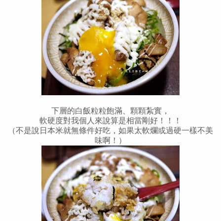
下層的白飯粒粒飽滿、顆顆紮實，
軟硬度對我個人來說算是相當剛好！！！
（不是說日本米就無條件好吃，如果太軟爛或過硬一樣不美
味啊！）