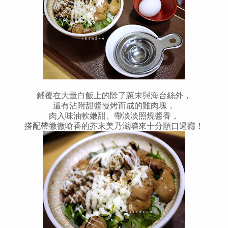
鋪覆在大量白飯上的除了蔥末與海台絲外，
還有沾附甜醬慢烤而成的雞肉塊，
肉入味油軟嫩甜、帶淡淡照燒醬香，
搭配帶微微嗆香的芥末美乃滋嚐來十分順口過癮！