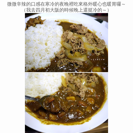
微微辛辣的口感在寒冷的夜晚裡吃來格外暖心也暖胃囉～
（我去四月初大阪的時候晚上還挺冷的～）