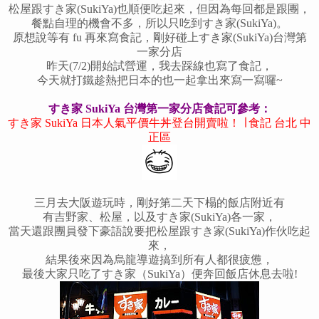
松屋跟
すき家(SukiYa)
也順便吃起來，但因為每回都是跟團，
餐點自理的機會不多，所以只吃到
すき家(SukiYa)。
原想說等有 fu 再來寫食記，剛好碰上
すき家(SukiYa)台灣第
一家分店
昨天(7/2)開始試營運，我去踩線也寫了食記，
今天就打鐵趁熱把日本的也一起拿出來寫一寫囉~
すき家 SukiYa 台灣第一家分店食記可參考：
すき家 SukiYa 日本人氣平價牛丼登台開賣啦！ ∣ 食記 台北 中
正區
三月去大阪遊玩時，剛好第二天下榻的飯店附近有
有吉野家、松屋，以及
すき家(SukiYa)各一家，
當天還跟團員發下豪語說要把松屋跟
すき家(SukiYa)作伙吃起
來，
結果後來因為烏龍導遊搞到所有人都很疲憊，
最後大家只吃了
すき家（SukiYa）便奔回飯店休息去啦!