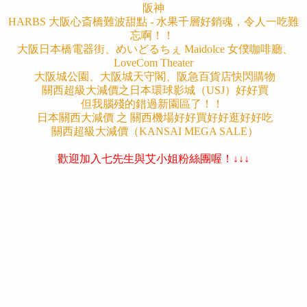
阪神
HARBS 大阪心斎橋難波甜點 - 水果千層好銷魂，令人一吃難
忘啊！！
大阪日本橋電器街、めいどるちぇ Maidolce 女僕咖啡廳、
LoveCom Theater
大阪城公園、大阪城天守閣、阪急百貨店快閃購物
關西超級大減價之日本環球影城（USJ）好好買
但我腦殘的錯過新園區了！！
日本關西大減價 之 關西機場好好買好好逛好好吃
關西超級大減價（KANSAI MEGA SALE）
歡迎加入七先生與艾小姐粉絲團喔！↓↓↓