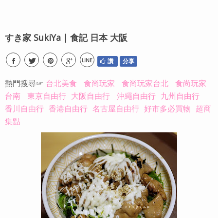
すき家 SukiYa ∣ 食記 日本 大阪
LINE
讚
分享
熱門搜尋☞
台北美食
食尚玩家
食尚玩家台北
食尚玩家
台南
東京自由行
大阪自由行
沖繩自由行
九州自由行
香川自由行
香港自由行
名古屋自由行
好市多必買物
超商
集點