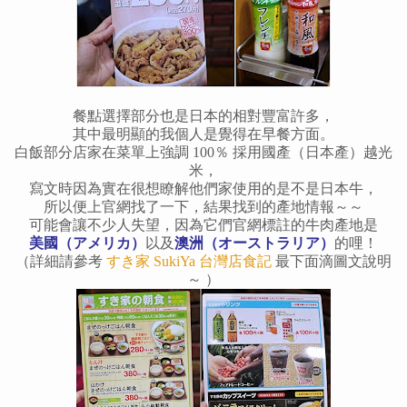
餐點選擇部分也是日本的相對豐富許多，
其中最明顯的我個人是覺得在早餐方面。
白飯部分店家在菜單上強調 100％ 採用國產（日本產）越光
米，
寫文時因為實在很想瞭解他們家使用的是不是日本牛，
所以便上官網找了一下，結果找到的產地情報～～
可能會讓不少人失望，因為它們官網標註的牛肉產地是
美國（アメリカ）
以及
澳洲（オーストラリア）
的哩！
（詳細請參考
すき家 SukiYa 台灣店食記
最下面滴圖文說明
～ ）