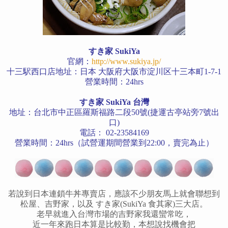
すき家 SukiYa
官網：
http://www.sukiya.jp/
十三駅西口店地址：日本 大阪府大阪市淀川区十三本町1-7-1
營業時間：24hrs
すき家 SukiYa 台灣
地址：台北市中正區羅斯福路二段50號(捷運古亭站旁7號出
口)
電話： 02-23584169
營業時間：24hrs
（試營運期間營業到22:00，賣完為止）
若說到日本連鎖牛丼專賣店，應該不少朋友馬上就會聯想到
松屋、吉野家，以及 すき家(SukiYa 食其家)三大店。
老早就進入台灣市場的吉野家我還蠻常吃，
近一年來跑日本算是比較勤，本想說找機會把