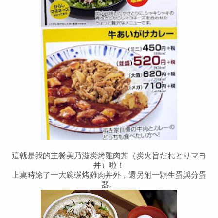
這就是我的主餐
美乃滋炭烤雞肉丼（炭火旨だれとりマヨ
丼）啦！
上桌時除了一大碗碳烤雞肉丼外，
還另附一顆生蛋與分蛋
器。