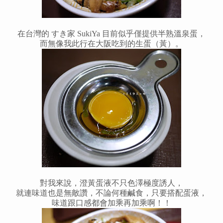
在台灣的 すき家 SukiYa 目前似乎僅提供半熟溫泉蛋，
而無像我此行在大阪吃到的生蛋（黃）。
對我來說，澄黃蛋液不只色澤極度誘人，
就連味道也是無敵讚，不論何種鹹食，只要搭配蛋液，
味道跟口感都會加乘再加乘啊！！