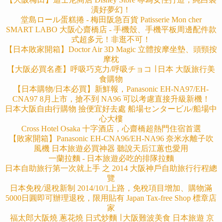
潢好夢幻！
堂島ロール蛋糕捲 - 梅田阪急百貨 Patisserie Mon cher
SMART LABO 大阪心齋橋店 - 手機殼、手機平板周邊配件款
式超多元！非逛不可！
【日本敗家開箱】Doctor Air 3D Magic 立體按摩坐墊、頭頸按
摩枕
【大阪必買名產】呼吸巧克力/呼吸チョコ ∣ 日本 大阪旅行美
食購物
【日本購物/日本必買】新鮮報，Panasonic EH-NA97/EH-
CNA97 8月上市，搶不到 NA96 可以考慮直接升級新機！
日本大阪自由行購物 撿便宜好去處 船場センタービル/船場中
心大樓
Cross Hotel Osaka 十字酒店，心齋橋超熱門住宿首選
【敗家開箱】Panasonic EH-CNA96/EH-NA96 奈米水離子吹
風機 日本旅遊必買神器 聽說天后江蕙也愛用
一蘭拉麵 - 日本旅遊必吃的排隊拉麵
日本自助旅行第一次就上手 之 2014 大阪神戶自助旅行行程總
覽
日本免稅/退稅新制 2014/10/1上路，免稅項目增加、購物滿
5000日圓即可辦理退稅，限用貼有 Japan Tax-free Shop 標章店
家
福太郎大阪燒 蔥花燒 日式炒麵 ∣ 大阪難波美食 日本旅遊 京