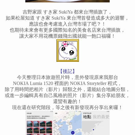
吉野家跟 すき家 SukiYa 都來台灣插旗了，
如果松屋知道 すき家 SukiYa 來台灣首發造成多大的迴響，
應該也會考慮進入台灣市場了吧？！
也期待未來會有更多國際知名的美食名店來台灣插旗，
讓大家不用花機票錢飛出國就能一飽口福囉！
【後記】
今天整理日本旅遊照片時，意外發現原來我那台
NOKIA Lumia 1520 裡面的 NOKIA Storyteller 程式，
除了用時間把相片（影片）歸類之外，還能結合地圖分類，
或進一步編輯具有自己風格的照片（影片）集分享給朋友，
還蠻有趣的！
現在還在研究階段，等之後有新發現再分享出來囉！