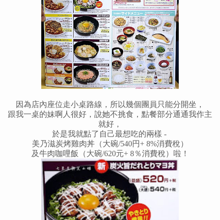
因為店內座位走小桌路線，所以幾個團員只能分開坐，
跟我一桌的妹啊人很好，說她不挑食，點餐部分通通我作主
就好，
於是我就點了自己最想吃的兩樣 -
美乃滋炭烤雞肉丼（大碗/540円+ 8%消費稅）
及牛肉咖哩飯（大碗/620元+ 8％消費稅）啦！