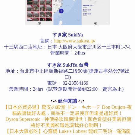
すき家 SukiYa
官網：
http://www.sukiya.jp/
十三駅西口店地址：日本 大阪府大阪市淀川区十三本町1-7-1
營業時間：24hrs
すき家 SukiYa 台灣
地址：台北市中正區羅斯福路二段50號(捷運古亭站旁7號出
口)
電話： 02-23584169
營業時間：24hrs（試營運期間營業到22:00，賣完為止）
延伸閱讀
【日本必買必逛】驚安の殿堂 ドン・キホーテ Don Quijote-夜
貓族購物好去處，商品不一定最便宜但還是超好買！
Dyson Supersonic - 神價格吹風機問世！顏色造型好美麗但價
格好不美麗卻還是讓我好心動啊！
【日本大阪必吃】心齋橋 Luke's Lobster 龍蝦三明治 - 滿滿龍