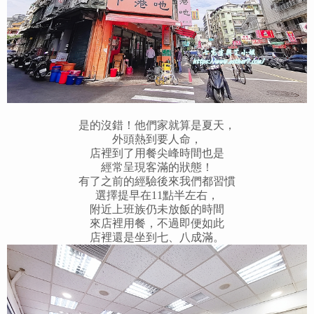
是的沒錯！他們家就算是夏天，
外頭熱到要人命，
店裡到了用餐尖峰時間也是
經常呈現客滿的狀態！
有了之前的經驗後來我們都習慣
選擇提早在11點半左右，
附近上班族仍未放飯的時間
來店裡用餐，不過即便如此
店裡還是坐到七、八成滿。