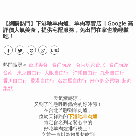
【網購熱門】下港吔羊肉爐、羊肉專賣店 ∥ Google 高
評價人氣美食，提供宅配服務，免出門在家也能輕鬆
吃！
LINE
熱門搜尋☞
台北美食
食尚玩家
食尚玩家台北
食尚玩家
台南
東京自由行
大阪自由行
沖繩自由行
九州自由行
香川自由行
香港自由行
名古屋自由行
好市多必買物
超商
集點
天氣漸轉涼，
又到了吃熱呼呼鍋物的好時節！
在台北若聊到羊肉爐，
位於天祥路的
下港吔羊肉爐
肯定會名列老饕心中的
好吃羊肉爐排行榜上！
之前一直以為如果想吃到