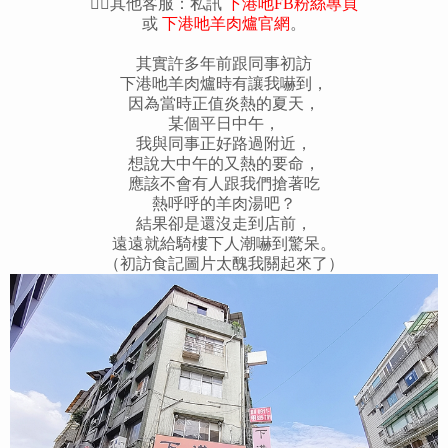
💁‍♀其他客服：私訊
下港吔FB粉絲專頁
或
下港吔羊肉爐官網
。
其實許多年前跟同事初訪
下港吔羊肉爐時有讓我嚇到，
因為當時正值炎熱的夏天，
某個平日中午，
我與同事正好路過附近，
想說大中午的又熱的要命，
應該不會有人跟我們搶著吃
熱呼呼的羊肉湯吧？
結果卻是還沒走到店前，
遠遠就給騎樓下人潮嚇到驚呆。
（初訪食記圖片太醜我關起來了）