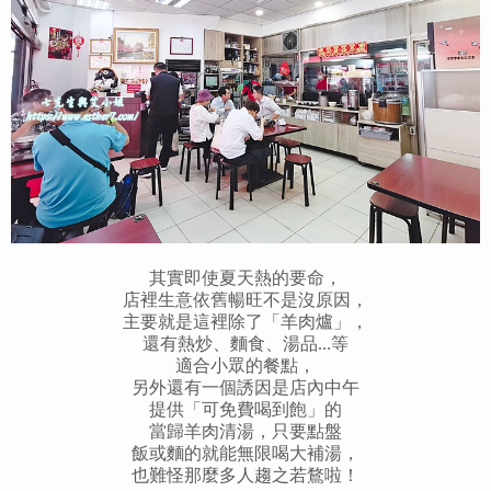
其實即使夏天熱的要命，
店裡生意依舊暢旺不是沒原因，
主要就是這裡除了「羊肉爐」，
還有熱炒、麵食、湯品...等
適合小眾的餐點，
另外還有一個誘因是店內中午
提供「可免費喝到飽」的
當歸羊肉清湯，只要點盤
飯或麵的就能無限喝大補湯，
也難怪那麼多人趨之若鶩啦！