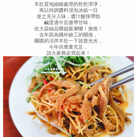
羊肚質地細緻處理的乾乾淨淨，
再以特調醬料浸泡冰鎮一日
使之充分入味，醬汁酸辣帶勁
鹹度適中且微帶甘味，
佐大蒜絲品嚐超級涮嘴！激推！
去年因為國外缺工的關係，
團購的涼拌羊肚一下就賣光光，
今年供應量充足，
請大家務必買起來！