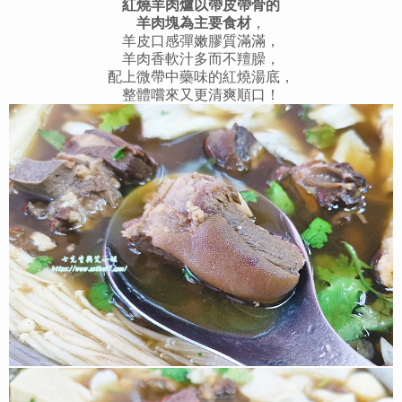
紅燒羊肉爐以帶皮帶骨的
羊肉塊為主要食材
，
羊皮口感彈嫩膠質滿滿，
羊肉香軟汁多而不羶臊，
配上微帶中藥味的紅燒湯底，
整體嚐來又更清爽順口！