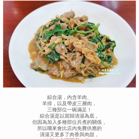
綜合湯，內含羊肉、
羊排，以及帶皮三層肉，
三種部位一碗滿足！
綜合湯是以當歸清湯為底，
但因為加入多種部位共煮的關係，
所以嚐來會比店內免費供應的
清湯又更多了肉香與肉甜，