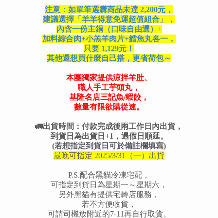
注意：如單筆選購商品未達 2,200元，
建議選擇「羊羊得意免運超值組合」，
內含一份主鍋（口味自由選）+
加料綜合肉+小羔羊肉片+鱈魚丸各一，
只要 1,129元！
其他還想買什麼自己搭，更省荷包～
本團獨家提供
涼拌羊肚、
職人手工芋頭丸，
基隆名店三記魚/蝦餃，
數量有限欲購從速。
🚛出貨時間：付款完成後兩工作日內出貨，
到貨日為出貨日+1，遇假日順延。
(若想指定到貨日可於備註欄填寫)
最晚可指定 2025/3/31（一）出貨
P.S.配合黑貓冷凍宅配，
可指定到貨日為星期一～星期六，
另外黑貓有提供宅轉店服務，
若不方便收貨，
可請司機放附近的7-11再自行取貨。