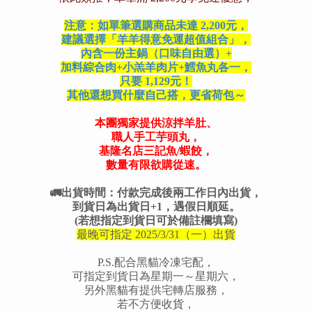
注意：如單筆選購商品未達 2,200元，
建議選擇「羊羊得意免運超值組合」，
內含一份主鍋（口味自由選）+
加料綜合肉+小羔羊肉片+鱈魚丸各一，
只要 1,129元！
其他還想買什麼自己搭，更省荷包～
本團獨家提供
涼拌羊肚、
職人手工芋頭丸，
基隆名店三記魚/蝦餃，
數量有限欲購從速。
🚛出貨時間：付款完成後兩工作日內出貨，
到貨日為出貨日+1，遇假日順延。
(若想指定到貨日可於備註欄填寫)
最晚可指定 2025/3/31（一）出貨
P.S.配合黑貓冷凍宅配，
可指定到貨日為星期一～星期六，
另外黑貓有提供宅轉店服務，
若不方便收貨，