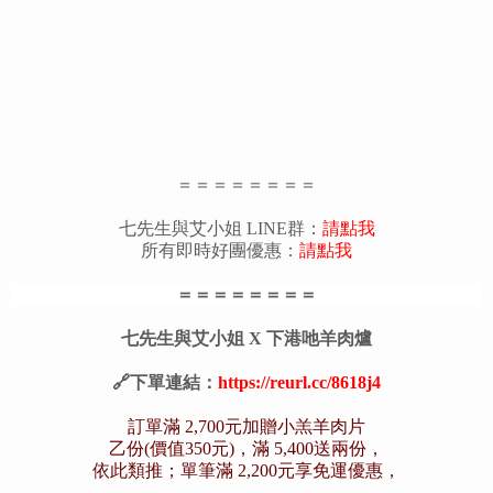
＝＝＝＝＝＝＝＝
七先生與艾小姐 LINE群：
請點我
所有即時好團優惠：
請點我
＝＝＝＝＝＝＝＝
七先生與艾小姐 X 下港吔羊肉爐
🔗下單連結：
https://reurl.cc/8618j4
訂單滿 2,700元加贈小羔羊肉片
乙份(價值350元)，滿 5,400送兩份，
依此類推；單筆滿 2,200元享免運優惠，