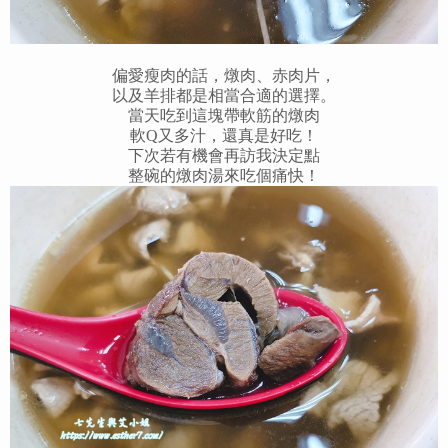
偏愛瘦肉的話，燉肉、赤肉片，
以及羊排都是相當合適的選擇。
當天吃到這塊帶軟筋的燉肉
軟Q又多汁，還真是好吃！
下次若有機會再訪我決定點
整碗的燉肉湯來吃個痛快！