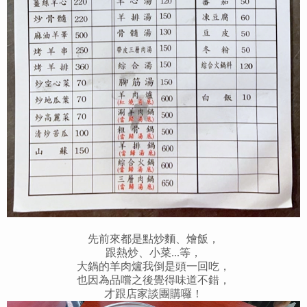
先前來都是點炒麵、燴飯，
跟熱炒、小菜...等，
大鍋的羊肉爐我倒是頭一回吃，
也因為品嚐之後覺得味道不錯，
才跟店家談團購囉！