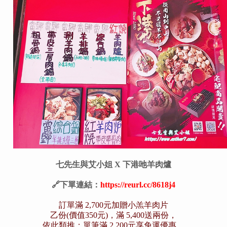
七先生與艾小姐 X 下港吔羊肉爐
🔗下單連結：
https://reurl.cc/8618j4
訂單滿 2,700元加贈小羔羊肉片
乙份(價值350元)，滿 5,400送兩份，
依此類推；單筆滿 2,200元享免運優惠，