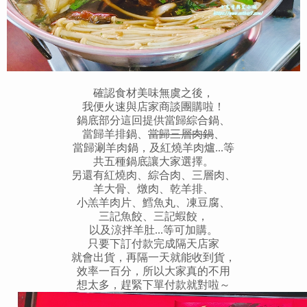
確認食材美味無虞之後，
我便火速與店家商談團購啦！
鍋底部分這回提供當歸綜合鍋、
當歸羊排鍋、
當歸三層肉鍋
、
當歸涮羊肉鍋，及紅燒羊肉爐...等
共五種鍋底讓大家選擇。
另還有紅燒肉、綜合肉、三層肉、
羊大骨、燉肉、乾羊排、
小羔羊肉片、鱈魚丸、凍豆腐、
三記魚餃、三記蝦餃，
以及涼拌羊肚...等可加購。
只要下訂付款完成隔天店家
就會出貨，再隔一天就能收到貨，
效率一百分，所以大家真的不用
想太多，趕緊下單付款就對啦～