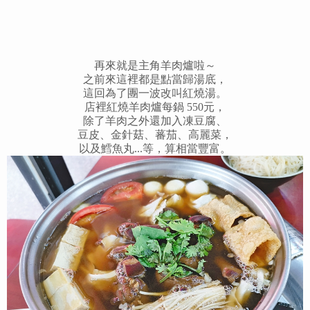
再來就是主角羊肉爐啦～
之前來這裡都是點當歸湯底，
這回為了團一波改叫紅燒湯。
店裡紅燒羊肉爐每鍋 550元，
除了羊肉之外還加入凍豆腐、
豆皮、金針菇、蕃茄、高麗菜，
以及鱈魚丸...等，算相當豐富。