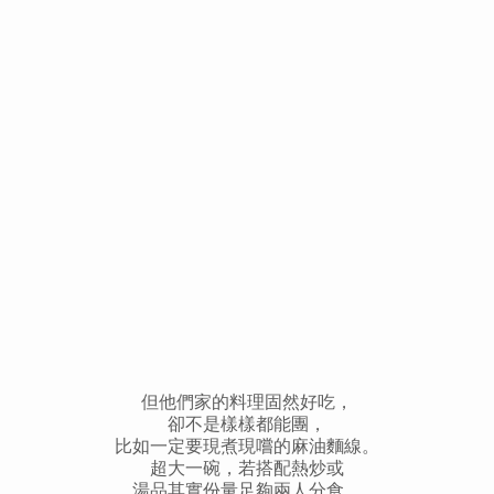
但他們家的料理固然好吃，
卻不是樣樣都能團，
比如一定要現煮現嚐的麻油麵線。
超大一碗，若搭配熱炒或
湯品其實份量足夠兩人分食。