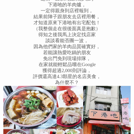
下港吔的羊肉爐，
一定得親身到店裡報到，
結果前陣子跟朋友去店裡用餐，
才知道原來下港吔有出宅配包！
（我整個走在很後面真是抱歉）
得知之後我馬上決定找店家
談談看能否團一波，
因為他們家的羊肉品質確實好，
若能讓熱愛吃鍋的朋友
免出門免到現場排隊，
在家就能輕鬆品嚐在Google
獲得超過2,000則評論，
評價還高達4.3顆星的名店美食，
為什麼不？