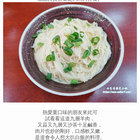
熱愛重口味的朋友來此可
試看看這道九層羊肉，
又蒜又九層又沙茶十足鹹香，
肉片也炒的剛好，口感軟又嫩，
是道會令人想大扒白飯的料理。