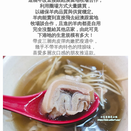
這幾年改直接跟紐澳當地牧場合作，
利用圈場方式大量購買，
以確保羊肉品質與供貨穩定。
羊肉能賣到直接飛去紐澳跟當地
牧場談合作，且進的羊肉都是自用
完全沒盤給其他店家，由此可見
下港吔的生意規模有多大！
帶皮三層肉皮彈肉嫩肥瘦適中，
幾乎不帶羊肉特色的羶臊味，
喜愛多層次口感的朋友推這款。