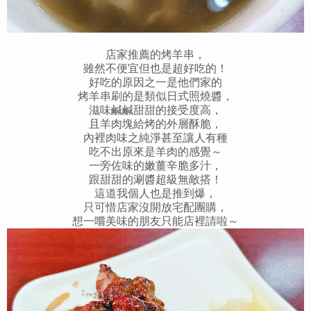
店家推薦的烤羊串，
雖然不便宜但也是超好吃的！
好吃的原因之一是他們家的
烤羊串刷的是類似日式照燒醬，
滋味鹹鹹甜甜的接受度高，
且羊肉塊給烤的外層酥脆，
內裡肉味之純淨甚至讓人有種
吃不出原來是羊肉的感覺～
一旁佐味的嫩薑辛脆多汁，
跟甜甜的涮醬超級無敵搭！
這道我個人也是推到爆，
只可惜店家沒開放宅配團購，
想一嚐美味的朋友只能店裡請啦～