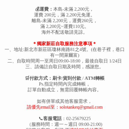
💰運費：
本島-未滿 2,200元，
運費 200元，滿 2,200元免運。
離島-未滿 2,200元，運費260元，
滿 2,200元~運費110元。
海外不配送敬請見諒。
＊獨家新莊自取服務注意事項＊
一、地址:新北市新莊區瓊林南路81之4號。(在巷子裡，巷口
有一間萊爾富)
二、自取時間周一至周日09:00-18:00，最後自取日 1/24日
三、請備註自取日期及時間，感謝您。
🛒付款方式：刷卡
/
貨到付款
/
ATM轉帳
Ps.指定時間內完成轉帳，
訂單自動成立，無需回覆轉帳內容。
如有併單或其他客服需求，
請優先email至：solotankeq@gmail.com
📞
客服電話
：02-25679225
（服務時間：週一～週日 09:00-21:00)