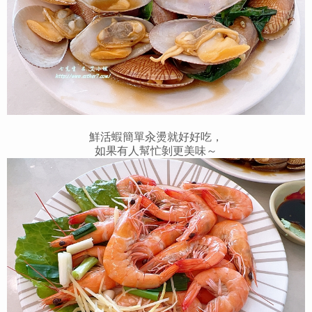
鮮活蝦簡單汆燙就好好吃，
如果有人幫忙剝更美味～