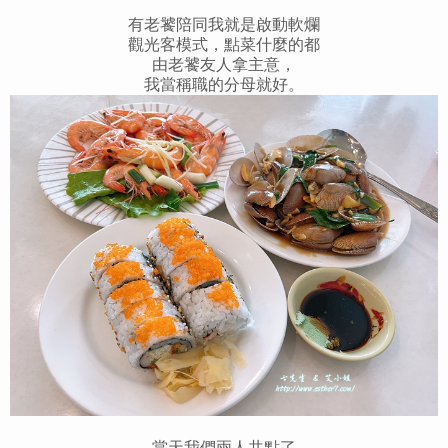
有老饕陪同我就是啟動軟爛
觀光客模式，點菜什麼的都
由老饕友人拿主意，
我當稱職的分母就好。
當天我們兩人共點了