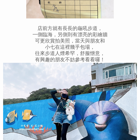
店前方就有長長的龜吼步道，
一側臨海，另側則有漂亮的彩繪牆
可更欣賞拍美照，當天與朋友和
小七在這裡幾乎包場，
往來步道人煙希罕，舒服愜意，
有興趣的朋友不妨參考看看囉！