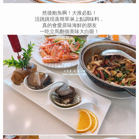
然後鮑魚啊！大推必點！
活跳跳現蒸簡單淋上點調味料，
真的會愛原味海鮮的朋友
一吃立馬翻個美味大白眼！