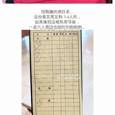
很飄撇的價目表，
這份量其實足夠 3-4人吃，
如果像我這種鳥胃等級，
一桌六人應該也能吃到飽飽飽。