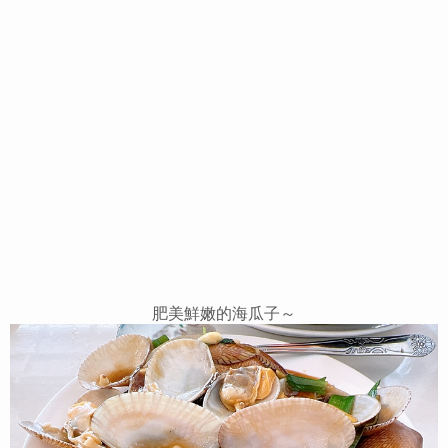
肥美鮮嫩的海瓜子～