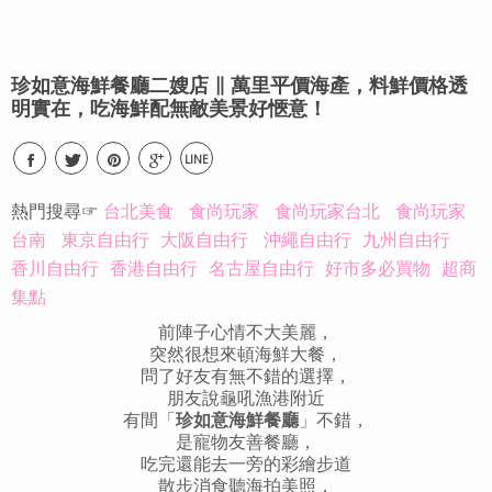
珍如意海鮮餐廳二嫂店 ∥ 萬里平價海產，料鮮價格透
明實在，吃海鮮配無敵美景好愜意！
LINE
熱門搜尋☞
台北美食
食尚玩家
食尚玩家台北
食尚玩家
台南
東京自由行
大阪自由行
沖繩自由行
九州自由行
香川自由行
香港自由行
名古屋自由行
好市多必買物
超商
集點
前陣子心情不大美麗，
突然很想來頓海鮮大餐，
問了好友有無不錯的選擇，
朋友說龜吼漁港附近
有間「
珍如意海鮮餐廳
」不錯，
是寵物友善餐廳，
吃完還能去一旁的彩繪步道
散步消食聽海拍美照，