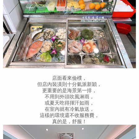
店面看來儉樸，
但店內裝潢則十分氣派新穎，
更重要的是海景第一排，
不用到外頭吹風淋雨，
或夏天吃得揮汗如雨，
在室內就有冷氣放送，
這樣的環境還不收服務費，
真的是，舒服！