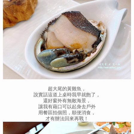
超大尾的黃雞魚，
說實話這道上桌時我早就飽了，
還好窗外有無敵海景，
讓我有藉口可以起身去戶外
用餐區拍個照，順便消食，
才有辦法回來再戰！