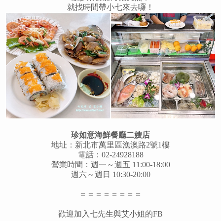
就找時間帶小七來去囉！
珍如意海鮮餐廳二嫂店
地址：新北市萬里區漁澳路2號1樓
電話：02-24928188
營業時間：週一～週五 11:00-18:00
週六～週日 10:30-20:00
＝＝＝＝＝＝＝＝
歡迎加入七先生與艾小姐的FB