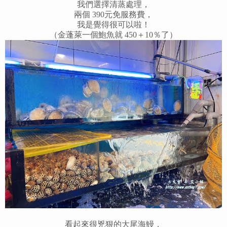
我們選擇清蒸處理，
兩個 390元免服務費，
我是覺得很可以啦！
（金蓬萊一個鮑魚就 450＋10％了）
看起來很兇狠的大尾海鰻，