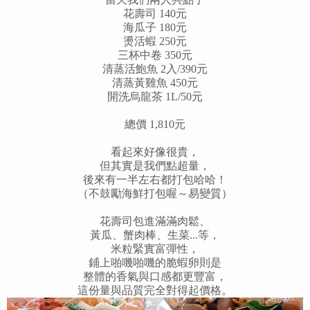
花壽司 140元
海瓜子 180元
燙活蝦 250元
三杯中卷 350元
清蒸活鮑魚 2入/390元
清蒸黃雞魚 450元
開洗烏龍茶 1L/50元
總價 1,810元
看起來好像很貴，
但其實是我們點超量，
後來有一半左右都打包哈哈！
（不鼓勵海鮮打包喔～易變質）
花壽司包進滿滿肉鬆、
黃瓜、蟹肉棒、生菜...等，
米粒緊實富彈性，
鋪上啪嘰啪嘰的脆蝦卵則是
整體的香氣與口感都更豐富，
這份量與品質完全對得起價格。