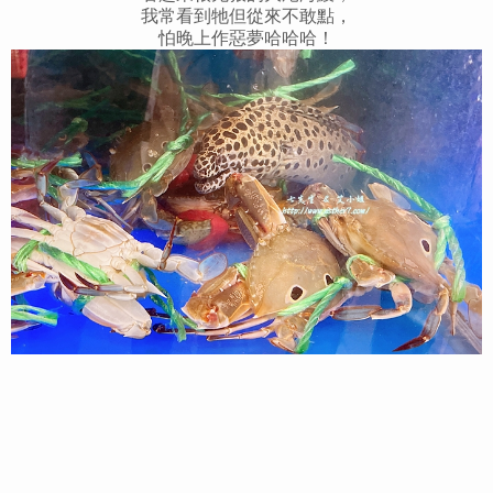
我常看到牠但從來不敢點，
怕晚上作惡夢哈哈哈！