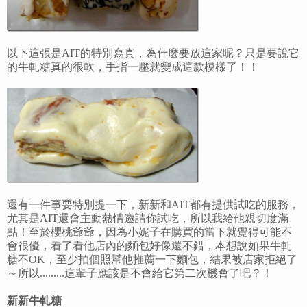
以下這張是AIT的特別寫真，為什麼要放這家呢？只是要說它
的牛軋糖真的很軟，手指一壓就變成這款模樣了！！
還有一件事要特別提一下，新新和AIT都有提供試吃的服務，
尤其是AIT還會主動熱情邀請你試吃，所以我給他親切度滿
點！至於櫻桃爺爺，因為小妮子在購買的當下就覺得可能不
會很優，看了看他店內的麵包好像還不錯，本想說如果牛軋
糖不OK，至少拍個照幫他推薦一下麵包，結果被店家拒絕了
～所以.........這輩子應該是不會給它第二次機會了吧？！
新新牛軋糖