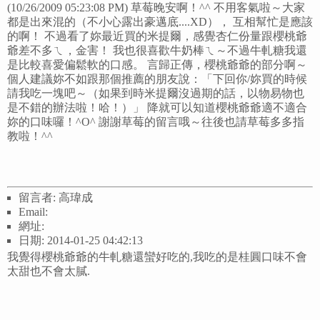
(10/26/2009 05:23:08 PM) 草莓晚安啊！^^ 不用客氣啦～大家
都是出來混的（不小心露出豪邁底....XD）， 互相幫忙是應該
的啊！ 不過看了妳最近買的米提爾，感覺杏仁份量跟櫻桃爺
爺差不多ㄟ，金害！ 我也很喜歡牛奶棒ㄟ～不過牛軋糖我還
是比較喜愛偏鬆軟的口感。 言歸正傳，櫻桃爺爺的部分啊～
個人建議妳不如跟那個推薦的朋友說：「下回你/妳買的時候
請我吃一塊吧～（如果到時米提爾沒過期的話，以物易物也
是不錯的辦法啦！哈！）」 降就可以知道櫻桃爺爺適不適合
妳的口味囉！^O^ 謝謝草莓的留言哦～往後也請草莓多多指
教啦！^^
留言者: 高瑋成
Email:
網址:
日期: 2014-01-25 04:42:13
我覺得櫻桃爺爺的牛軋糖還蠻好吃的,我吃的是桂圓口味不會
太甜也不會太膩.