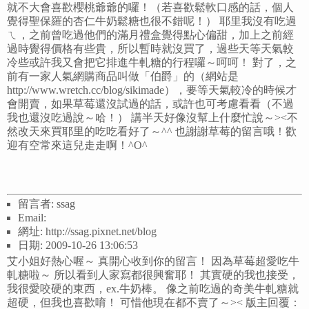
就不大會喜歡櫻桃爺爺的囉！（若喜歡鬆軟口感的話，個人
覺得聖保羅的杏仁牛奶鬆糖也很不錯呢！） 耶里我沒有吃過
ㄟ，之前曾吃過他們的滿月禮盒覺得點心偏甜，加上之前經
過時覺得價格有些貴，所以暫時就沒買了，過些天等天氣較
冷些或許我又會把它排進牛軋糖的行程囉～呵呵！ 對了，之
前有一家人氣網購商品叫做「伯爵」的（網站是
http://www.wretch.cc/blog/sikimade），要等天氣較冷的時候才
會開賣，如果草莓還沒試過的話，或許也可考慮看看（不過
我也還沒吃過說～哈！） 講半天好像沒幫上什麼忙說～><不
然改天來買耶里的吃吃看好了～^^ 也謝謝草莓的留言哦！歡
迎有空常來這兒走走啊！^O^
留言者: ssag
Email:
網址: http://ssag.pixnet.net/blog
日期: 2009-10-26 13:06:53
艾小姐好熱心喔～ 真開心收到你的留言！ 因為草莓超愛吃牛
軋糖啦～ 所以看到人家寫都很興奮耶！ 其實硬的我也接受，
我很愛咬硬的東西，ex.牛奶棒。 像之前吃過的奇美牛軋糖就
超硬，但我也喜歡唷！ 可惜他現在都不賣了～>< 版主回覆：