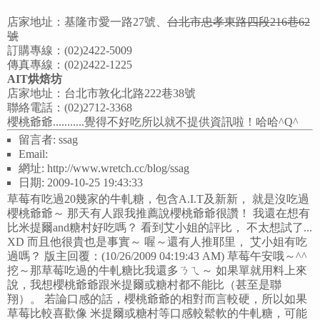
店家地址：基隆市愛一路27號、
台北市忠孝東路四段216巷62
號
訂購專線：(02)2422-5009
傳真專線：(02)2422-1225
AIT烘焙坊
店家地址：台北市敦化北路222巷38號
聯絡電話：(02)2712-3368
櫻桃爺爺...........覺得不好吃所以就不提供資訊啦！哈哈^Q^
留言者: ssag
Email:
網址: http://www.wretch.cc/blog/ssag
日期: 2009-10-25 19:43:33
草莓有吃過20幾家的牛軋糖，包含A.I.T及新新， 就是沒吃過
櫻桃爺爺～ 那天有人跟我推薦說櫻桃爺爺很讚！ 我還在想有
比米提爾and糖村好吃嗎？ 看到艾小姐的評比， 不太想試了...
XD 而且他很貴也是事實～ 喔～還有人推耶里， 艾小姐有吃
過嗎？ 版主回覆：(10/26/2009 04:19:43 AM) 草莓午安哦～^^
挖～那草莓吃過的牛軋糖比我還多ㄋㄟ～ 如果單就用料上來
說，我想櫻桃爺爺跟米提爾或糖村都不能比（甚至是聯
翔）。 若論口感的話，櫻桃爺爺的相對而言較硬，所以如果
草莓比較喜歡像 米提爾或糖村等口感較鬆軟的牛軋糖，可能