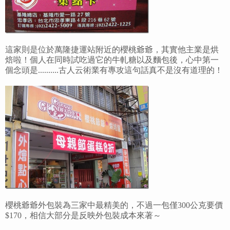
這家則是位於萬隆捷運站附近的櫻桃爺爺，其實他主業是烘
焙啦！個人在同時試吃過它的牛軋糖以及麵包後，心中第一
個念頭是..........古人云術業有專攻這句話真不是沒有道理的！
櫻桃爺爺外包裝為三家中最精美的，不過一包僅300公克要價
$170，相信大部分是反映外包裝成本來著～