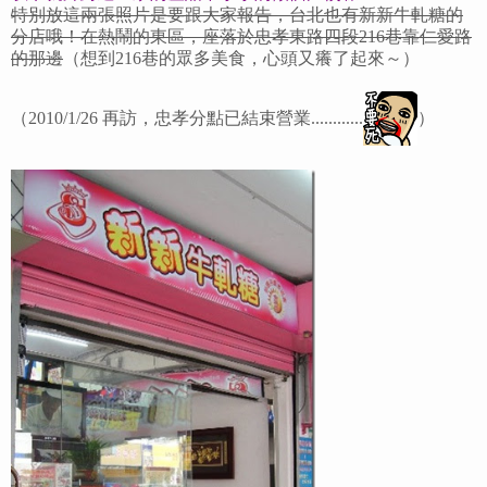
特別放這兩張照片是要跟大家報告，台北也有新新牛軋糖的
分店哦！在熱鬧的東區，座落於忠孝東路四段216巷靠仁愛路
的那邊
（想到216巷的眾多美食，心頭又癢了起來～）
（2010/1/26 再訪，忠孝分點已結束營業............
）