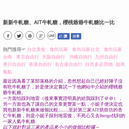
新新牛軋糖、AIT牛軋糖，櫻桃爺爺牛軋糖比一比
LINE
讚
分享
熱門搜尋☞
台北美食
食尚玩家
食尚玩家台北
食尚玩家
台南
東京自由行
大阪自由行
沖繩自由行
九州自由行
香川自由行
香港自由行
名古屋自由行
好市多必買物
超商
集點
最近因為看了某部落格的介紹，忽然想起自己已經好陣子沒
有吃牛軋糖了，於是便決定嘗試一下他網站中介紹的櫻桃爺
爺牛軋糖。
一方面怕踩到地雷（後來事實證明真的給我踩到了＠＠），
另一方面也為了讓自己的文章更豐富一點，小妮子便決定也
買包新新牛軋糖來做個比較.........至於第三家AIT烘焙坊的杏
仁牛軋糖，則是小妮子踩到地雷後，不死心又去Ihergo找到的
一家人氣牛軋糖.
以下就針對這三家的產品來小小的做個比較囉～