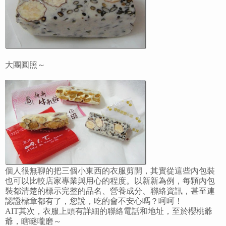
大團圓照～
個人很無聊的把三個小東西的衣服剪開，其實從這些內包裝
也可以比較店家專業與用心的程度。以新新為例，每顆內包
裝都清楚的標示完整的品名、營養成分、聯絡資訊，甚至連
認證標章都有了，您說，吃的會不安心嗎？呵呵！
AIT其次，衣服上頭有詳細的聯絡電話和地址，至於櫻桃爺
爺，瞎瞇嚨磨～