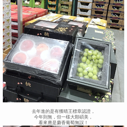
去年進的是有獲晴王標章認證，
今年則無，但一樣大顆碩美，
看來應是麝香葡萄無誤！