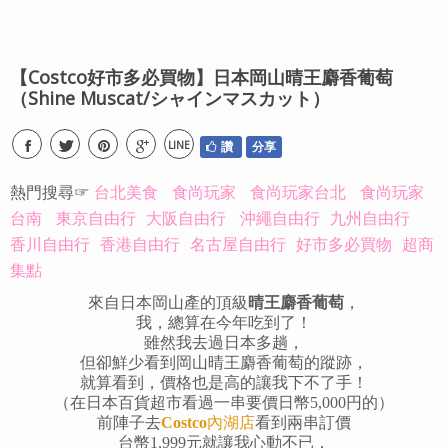
【Costco好市多必買物】日本岡山晴王麝香葡萄
（Shine Muscat/シャインマスカット）
LINE
讚
分享
熱門搜尋☞
台北美食
食尚玩家
食尚玩家台北
食尚玩家
台南
東京自由行
大阪自由行
沖繩自由行
九州自由行
香川自由行
香港自由行
名古屋自由行
好市多必買物
超商
集點
來自日本岡山產的頂級
晴王麝香葡萄
，
我，總算在今年吃到了！
雖然我去過日本多趟，
但卻鮮少看到岡山晴王麝香葡萄的蹤跡，
就算看到，價格也是高的讓我下不了手！
（在日本百貨超市看過一串要價日幣5,000円的）
前陣子去
Costco
內湖店
看到兩串訂價
台幣1,999元就讓我心動不已，