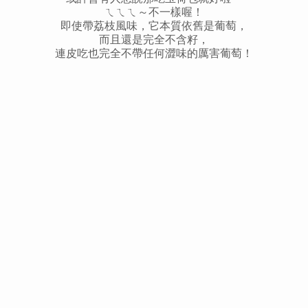
ㄟㄟㄟ～不一樣喔！
即使帶荔枝風味，它本質依舊是葡萄，
而且還是完全不含籽，
連皮吃也完全不帶任何澀味的厲害葡萄！