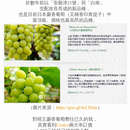
於數年前以「安藝津21號」與「白南」
交配改良而成的新品種，
也是目前日本麝香葡萄（又稱香印青提子）中
最頂級、價格也最高昂的品種。
（圖片來源：
https://goo.gl/4eLHmy
）
對晴王麝香葡萄嚮往已久的我，
其實看到
Costco
兩大串訂價