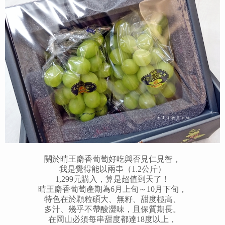
關於晴王麝香葡萄好吃與否見仁見智，
我是覺得能以兩串（1.2公斤）
1,299元購入，
算是超值到天了！
晴王麝香葡萄產期為6月上旬～10月下旬，
特色在於顆粒碩大、無籽、甜度極高、
多汁、
幾乎不帶酸澀味，且保質期長。
在岡山必須每串甜度都達18度以上，