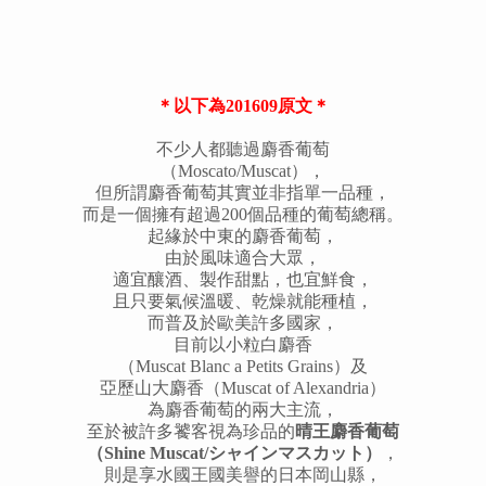
＊以下為201609原文＊
不少人都聽過麝香葡萄
（Moscato/Muscat）
，
但所謂麝香葡萄其實並非指單一品種，
而是一個擁有超過200個品種的葡萄總稱。
起
緣
於中東的麝香葡萄，
由於風味適合大眾，
適宜釀酒、製作甜點，也宜鮮食，
且只要氣候溫暖、乾燥就能種植，
而普及於歐美許多國家，
目前以小粒白麝香
（Muscat Blanc a Petits Grains）
及
亞歷山大麝香（Muscat of Alexandria）
為麝香葡萄的兩大主流，
至於被許多饕客視為珍品的
晴王麝香葡萄
（Shine Muscat/シャインマスカット）
，
則是享水國王國美譽的日本岡山縣，