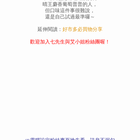
晴王麝香葡萄普普的人，
但口味這件事很難說，
還是自己試過最準囉～
延伸閱讀：
好市多必買物分享
歡迎加入七先生與艾小姐粉絲團喔！