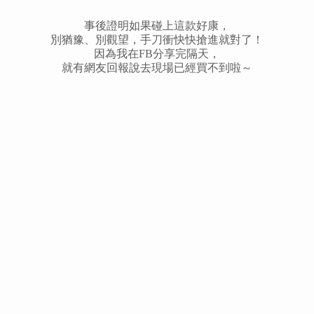
事後證明如果碰上這款好康，
別猶豫、別觀望，手刀衝快快搶進就對了！
因為我在FB分享完隔天，
就有網友回報說去現場已經買不到啦～