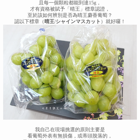
且每一個顆粒都能到達15g，
才有資格被賦予「晴王」標章認證，
至於該如何辨別是否為晴王麝香葡萄？
認以下標章（
晴王
/
シャインマスカット
）就好囉！
我自己在現場挑選的原則主要是
看葡萄外表有無損傷，或蒂頭脫落的，