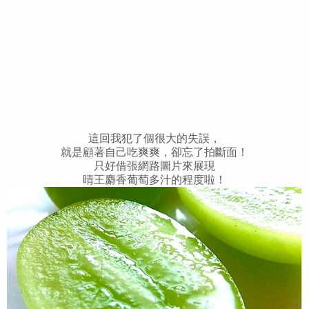
這回我犯了個很大的失誤，
就是顧著自己吃爽爽，卻忘了拍斷面！
只好借張網路圖片來展現
晴王麝香葡萄多汁的程度啦！