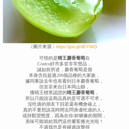
（圖片來源：
https://goo.gl/dEV6rf
）
可惜的是
晴王麝香葡萄
在
Costco好市多
並非常態品，
誠如前所述，
麝香葡萄是個
本身含括超過200個品種的大家族，
據同事說去年也有看到日本麝香葡萄，
但並非來自日本岡山縣，
獲晴王標章認證的
晴王麝香葡萄
，
所以只能說這商品真的是可遇不可求，
沒吃過的朋友下回若還有機會碰上，
真的不要想說花時間去問身邊吃過的人，
或持觀望態度，因為在你/妳猶豫的期間，
美味可能就給我們這些饕客搬光光啦！
不過我也是有碰過說覺得