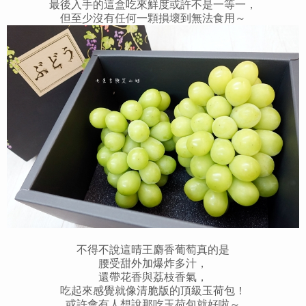
最後入手的這盒吃來鮮度或許不是一等一，
但至少沒有任何一顆損壞到無法食用～
不得不說這晴王麝香葡萄真的是
腰受甜外加爆炸多汁，
還帶花香與荔枝香氣，
吃起來感覺就像清脆版的頂級玉荷包！
或許會有人想說那吃玉荷包就好啦～