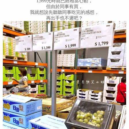
1,999元時
就已經相當心動，
但由於同事有買，
我就想說先聽聽同事吃完的感想，
再出手也不遲吧？