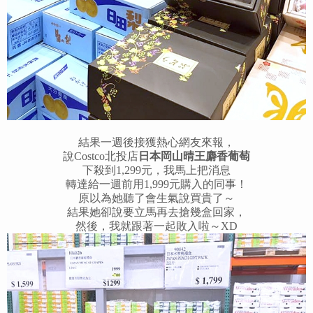
結果一週後接獲熱心網友來報，
說Costco北投店
日本岡山晴王麝香葡萄
下殺到1,299元，我馬上把消息
轉達給一週前用1,999元購入的同事！
原以為她聽了會生氣說買貴了～
結果她卻說要立馬再去搶幾盒回家，
然後，我就跟著一起敗入啦～XD