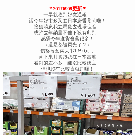
＊20170909更新＊
一早就收到好友通報，
說今年好市多又進日本麝香葡萄啦！
接獲消息我立馬殺去現場瞧瞧，
或許去年銷量不佳下殺有虧到，
感覺今年進貨含蓄很多！
（還是都被買光了？）
價格每盒兩大串1,699元，
算下來其實跟我在日本當地
看到的差不多，雖沒比較便宜，
但也沒有比較貴就是囉！