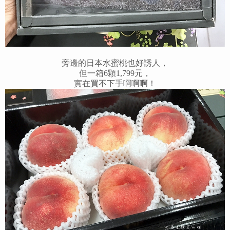
旁邊的日本水蜜桃也好誘人，
但一箱6顆1,799元，
實在買不下手啊啊啊！