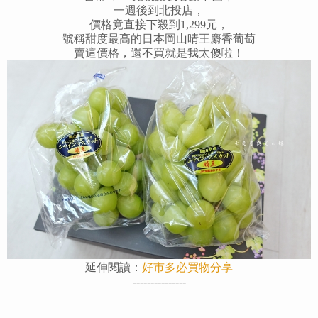
一週後到北投店，
價格竟直接下殺到1,299元，
號稱甜度最高的日本岡山晴王麝香葡萄
賣這價格，
還不買就是我太傻啦！
延伸閱讀：
好市多必買物分享
---------------