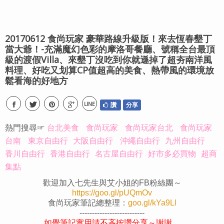
20170612 食尚玩家 豪華路線升級版！來去恆春墾丁
當大爺！-充滿魔幻色彩的摩洛哥餐廳、號稱全台最頂
級的渡假Villa、來墾丁沒吃到你就遜掉了超夯南洋風
料理、好吃又划算CP值超高的美食、熱帶風的環境放
鬆看海的好地方
LINE
讚
分享
熱門搜尋☞
台北美食
食尚玩家
食尚玩家台北
食尚玩家
台南
東京自由行
大阪自由行
沖繩自由行
九州自由行
香川自由行
香港自由行
名古屋自由行
好市多必買物
超商
集點
歡迎加入七先生與艾小姐的FB粉絲團～
https://goo.gl/pUQmOv
食尚玩家筆記總整理：
goo.gl/kYa9Ll
--------------------------
如覺筆記實用請不吝按讚分享～謝謝。