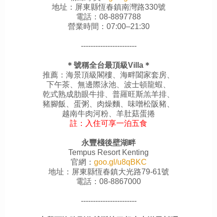
地址：屏東縣恆春鎮南灣路330號
電話：08-8897788
營業時間：07:00–21:30
-----------------------
＊號稱全台最頂級Villa＊
推薦：海景頂級閣樓、海畔闔家套房、
下午茶、無邊際泳池、
波士頓龍蝦、
乾式熟成肋眼牛排、
普羅旺斯羔羊排、
豬腳飯、
蛋粥、
肉燥麵、
味噌松阪豬、
越南牛肉河粉、羊肚菇蛋捲
註：入住可享一泊五食
永豐棧後壁湖畔
Tempus Resort Kenting
官網：
goo.gl/u8qBKC
地址：屏東縣恆春鎮大光路79-61號
電話：08-8867000
-----------------------