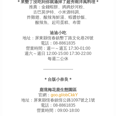
＊來墾丁沒吃到你就遜掉了超夯南洋風料理＊
推薦：金錢蝦餅、媽媽炒河粉、
古巴莫伊特、小米酒特調、
炸雞翅、酸辣海鮮湯、蝦醬炒飯、
酸辣魚、起司蛋糕、布蕾
迪迪小吃
地址：屏東縣恆春鎮墾丁路文化巷26號
電話：08-8861835
營業時間：週一～週五 17:30-01:00
週六～週日 12:00-15:00 17:30-22:00
每週二公休
-----------------------
＊台版小奈良＊
鹿境梅花鹿生態園區
官網：
goo.gl/obCkkY
地址：屏東縣恆春鎮恆公路1097號之1號
電話：08-8861835
營業時間：09:00-18:00