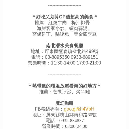
-----------------------
＊好吃又划算CP值超高的美食＊
推薦：紅燒牛肉、梅汁排骨、
海鮮客家小炒、螺肉蒜湯、
宮保雞丁、咕咾魚、黃金四季豆
南北潛水美食餐廳
地址：屏東縣恆春鎮省北路499號
電話：08-8895350 0933-689151
營業時間：11:30-14:00 17:00-21:00
-----------------------
＊熱帶風的環境放鬆看海的好地方＊
推薦：芒果冰沙、烤半雞
魔幻咖啡
FB粉絲專頁：
goo.gl/kh4VbH
地址：屏東縣枋山鄉南和路80號
電話：0932-834837
營業時間：08:00-24:00