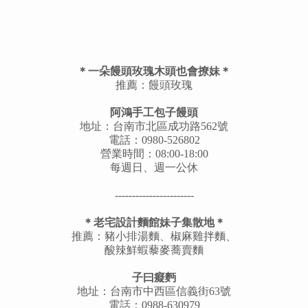
＊一朵饅頭玫瑰木頭也會撩妹＊
推薦：饅頭玫瑰
阿鴻手工包子饅頭
地址：台南市北區成功路562號
電話：0980-526802
營業時間：08:00-18:00
每週日、週一公休
-----------------------
＊老宅設計麵館妹子集散地＊
推薦：豬小排湯麵、椒麻雞拌麵、
酸辣鮮蝦藜麥蕎賣麵
子曰癡麪
地址：台南市中西區信義街63號
電話：0988-630979