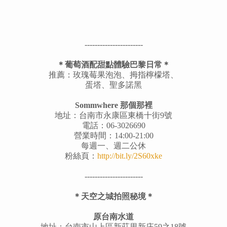
-----------------------
＊葡萄酒配甜點體驗巴黎日常＊
推薦：玫瑰莓果泡泡、拇指檸檬塔、
蛋塔、聖多諾黑
Sommwhere 那個那裡
地址：台南市永康區東橋十街9號
電話：06-3026690
營業時間：14:00-21:00
每週一、週二公休
粉絲頁：
http://bit.ly/2S60xke
-----------------------
＊天空之城拍照秘境＊
原台南水道
地址：台南市山上區新莊里新庄59之18號