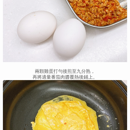
兩顆雞蛋打勻後煎至九分熟，
再將適量番茄肉醬覆熱後鋪上。