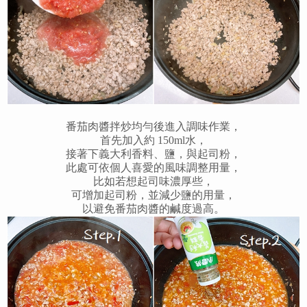
番茄肉醬拌炒均勻後進入調味作業，
首先加入約 150ml水，
接著下義大利香料、鹽，與起司粉，
此處可依個人喜愛的風味調整用量，
比如若想起司味濃厚些，
可增加起司粉，並減少鹽的用量，
以避免番茄肉醬的鹹度過高。