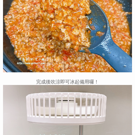
完成後吹涼即可冰起備用囉！