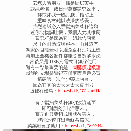
若您與我朋友一樣是廚房苦手，
或純粹懶、或日理萬機講究效率，
抑或如我一般討厭手指沾上
重味食材難以洗淨的感覺，
強烈建議必入手鬆搗菜菜籽這類
迷你食物調理機，我個人尤其推薦
菜菜籽是因為它一組就含兩種
尺寸的耐熱玻璃容器，而且還有
獨家的阻隔蓋可以避免食材沾污主機，
再加上全機各配件都能各自拆解水洗，
然後又是 USB充電式可無線使用，
還有一點最重要的是：
團購價超級甜！
就我的立場是覺得不僅家家戶戶必買，
還建議一次至少帶上兩台，
因為它真的太太太太太實用啦！
這裡有優惠：
https://bit.ly/37TdmHK
有了鬆搗菜菜籽無須淚流滿面
即可輕鬆打出洋蔥末，
蕃茄也只要切成塊狀後丟入，
就能迅速打出新鮮蕃茄泥。
菜菜籽更多應用：
https://bit.ly/3v92Jd4