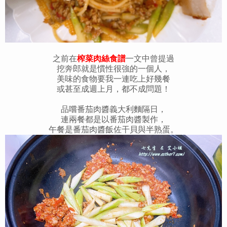
之前在
榨菜肉絲食譜
一文中曾提過
挖奔郎就是慣性很強的一個人，
美味的食物要我一連吃上好幾餐
或甚至成週上月，都不成問題！
品嚐番茄肉醬義大利麵隔日，
連兩餐都是以番茄肉醬製作，
午餐是番茄肉醬飯佐干貝與半熟蛋。