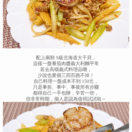
配上兩顆 S級北海道大干貝，
這樣一盤番茄肉醬義大利麵平常
若去高檔義式料理品嚐，
少說也要個三四百跑不掉！
自己料理一盤成本不到 150元，
只是事前、事中、事後所有步驟
都得自己一手包辦，辛苦一些，
但非常時期，個人是認為值得試試啦～