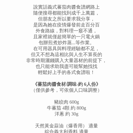
說實話義式蕃茄肉醬食譜網路上
隨便搜尋都能找到成千上萬篇，
但朋友之所以要求我分享，
是因為她在疫情爆發前走百分百
外食路線，對料理一竅不通，
且家裡就僅超簡單的一只電火鍋
包辦煎煮炒炸蒸...等作業。
在可用器具與料理經驗都不足，
但又不想為這相比與人生不算長的
非常時期灑錢購入大量器材的前提下，
也只能求助我盡可能幫她找找
輕鬆好上手的各式食譜啦！
《蕃茄肉醬食材/調味-約 6人份》
（僅供參考，可依個人口味調整）
豬絞肉 600g
牛蕃茄 4顆 約 800g
洋蔥 約 30g
天然黃金蒜油（爆香用） 適量
綜合義大利香料 適量