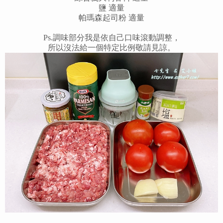
鹽 適量
帕瑪森起司粉 適量
Ps.調味部分我是依自己口味滾動調整，
所以沒法給一個特定比例敬請見諒。