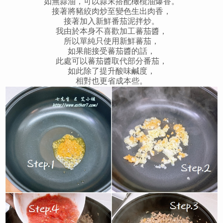
如無蒜油，可以蒜末搭配橄欖油爆香。
接著將豬絞肉炒至變色生出肉香，
接著加入新鮮番茄泥拌炒。
我由於本身不喜歡加工蕃茄醬，
所以單純只使用新鮮蕃茄，
如果能接受蕃茄醬的話，
此處可以蕃茄醬取代部分番茄，
如此除了提升酸味鹹度，
相對也更省成本些。