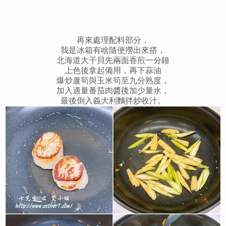
再來處理配料部分，
我是冰箱有啥隨便撈出來搭，
北海道大干貝先兩面香煎一分鐘
上色後拿起備用，再下蒜油
爆炒蘆筍與玉米筍至九分熟度，
加入適量番茄肉醬後加少量水，
最後倒入義大利麵拌炒收汁。