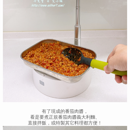
有了現成的番茄肉醬，
看是要煮正規番茄肉醬義大利麵、
直接拌飯，或特製其它料理都方便！