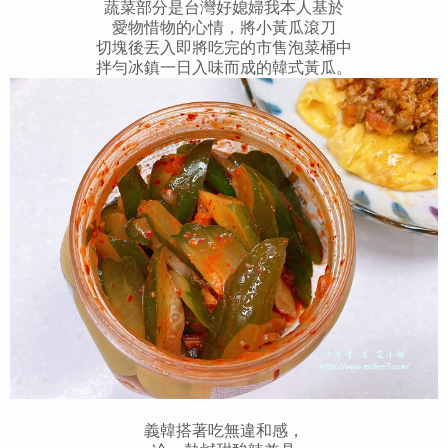
蔬菜部分是台灣好媳婦我本人基於
愛物惜物的心情，將小黃瓜滾刀
切塊後丟入即將吃完的市售泡菜桶中
拌勻冰鎮一日入味而成的韓式黃瓜。
義韓搭著吃無違和感，