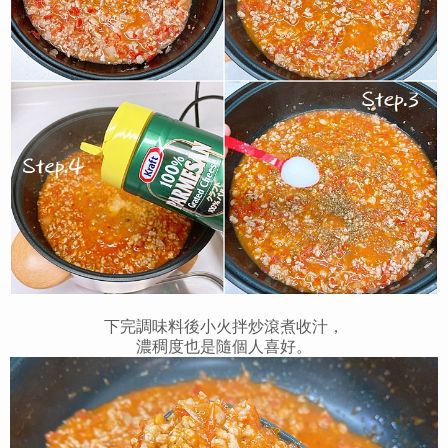
下完調味料後小火拌炒滾煮收汁，
濃稠度也是隨個人喜好。