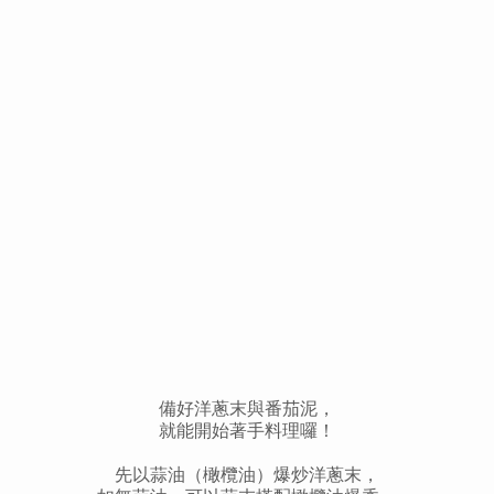
備好洋蔥末與番茄泥，
就能開始著手料理囉！
先以蒜油（橄欖油）爆炒洋蔥末，