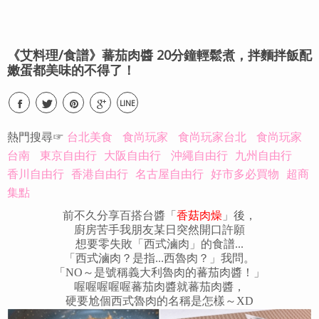
《艾料理/食譜》蕃茄肉醬 20分鐘輕鬆煮，拌麵拌飯配
嫩蛋都美味的不得了！
LINE
熱門搜尋☞
台北美食
食尚玩家
食尚玩家台北
食尚玩家
台南
東京自由行
大阪自由行
沖繩自由行
九州自由行
香川自由行
香港自由行
名古屋自由行
好市多必買物
超商
集點
前不久分享百搭台醬「
香菇肉燥
」後，
廚房苦手我朋友某日突然開口許願
想要零失敗「西式滷肉」的食譜...
「西式滷肉？是指...西魯肉？」我問。
「NO～是號稱義大利魯肉的蕃茄肉醬！」
喔喔喔喔喔蕃茄肉醬就蕃茄肉醬，
硬要尬個西式魯肉的名稱是怎樣～XD