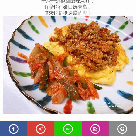
一冷一熱鹹甜酸辣兼具，
有脆也有嫩口感豐富，
嚐來也是挺過癮的哩！
蛋不與番茄肉醬共炒的好處是可
充分保留蛋香不為番茄肉醬稀釋，
LINE
二者風味各自分明入口卻又相得益彰，