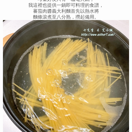
我這裡也提供一鍋即可料理的食譜，
蕃茄肉醬義大利麵首先以熱水將
麵條滾煮至八分熟，撈起備用。