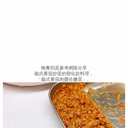
晚餐則是參考網路分享
義式番茄炒蛋的變化款料理，
「義式番茄肉醬佐嫩蛋」。