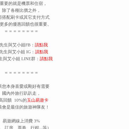
重要的就是機票和住宿，
除了各種比價之外，
否搭配刷卡或其它支付方式
更多的優惠回饋也很重要。
＝＝＝＝＝＝＝＝
先生與艾小姐FB：
請點我
先生與艾小姐 IG：
請點我
生與艾小姐 LINE群：
請點我
＝＝＝＝＝＝＝＝
果您本身喜愛或剛好有需要
國內外旅行趴趴走，
高回饋 10%的
玉山易遊卡
該會是最佳的旅遊神隊友！
易遊網線上消費 3%
、訂房、票券、行程...等）、