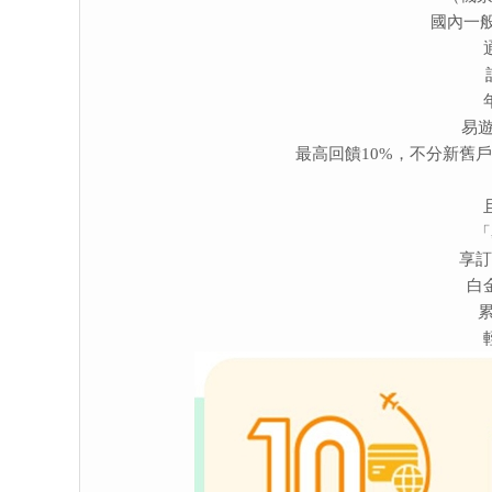
國內一般
易遊
最高回饋10%，不分新舊戶
「
享訂
白
累