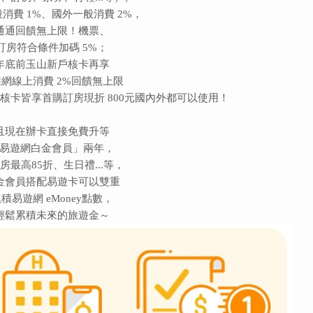
消費 1%、國外一般消費 2%，
通通回饋無上限！機票、
訂房符合條件加碼 5%；
年底前玉山新戶核卡再享
網線上消費 2%回饋無上限
核卡皆享首購訂房現折 800元國內外都可以使用！
且現在辦卡直接免費升等
易遊網白金會員」兩年，
房最高85折、生日禮...等，
金會員搭配易遊卡可以雙重
積易遊網 eMoney點數，
輕鬆累積未來的旅遊金～