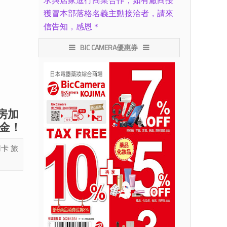
求與店家進行商業合作，如有廠商接
獲冒本部落格名義主動接洽者，請來
信告知，感恩＊
BIC CAMERA優惠券
房加
遊金！
用卡
旅