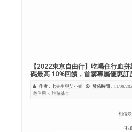
【2022東京自由行】吃喝住行血
碼最高 10%回饋，首購專屬優惠訂房
作者 :
七先生與艾小姐
|
發佈時間 :
11/09/20
遊信用卡
旅遊基金
相信最
（我