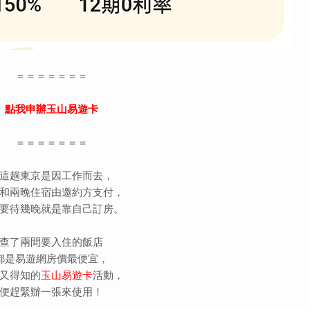
＝＝＝＝＝＝＝
點我申辦玉山易遊卡
＝＝＝＝＝＝＝
這趟東京是因工作而去，
和兩晚住宿由邀約方支付，
要待幾晚就是靠自己訂房。
查了兩間要入住的飯店
都是易遊網房價最便宜，
又得知的
玉山易遊卡
活動，
便趕緊辦一張來使用！