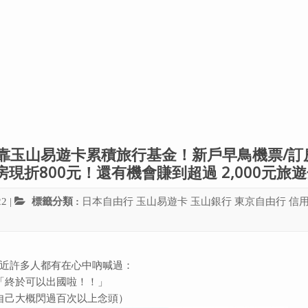
拼靠玉山易遊卡累積旅行基金！新戶早鳥機票/訂
現折800元！還有機會賺到超過 2,000元旅
22
|
標籤分類 :
日本自由行
玉山易遊卡
玉山銀行
東京自由行
信
近許多人都有在心中吶喊過：
「終於可以出國啦！！」
自己大概閃過百次以上念頭）