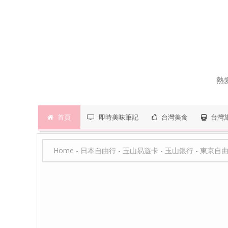
熱
首頁
即時美味筆記
台灣美食
台灣
Home
-
日本自由行
-
玉山易遊卡
-
玉山銀行
-
東京自