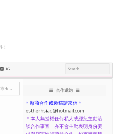
料！
IG
 2,000元旅遊金！
合作邀約
* 廠商合作或邀稿請來信 *
estherhsiao@hotmail.com
＊本人無授權任何私人或經紀主動洽
談合作事宜，亦不會主動表明身份要