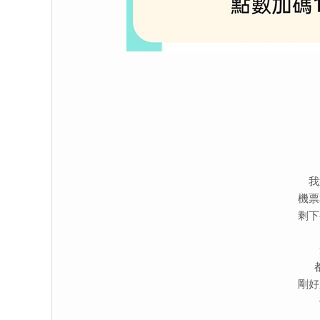
我
機票
剩下
剛好