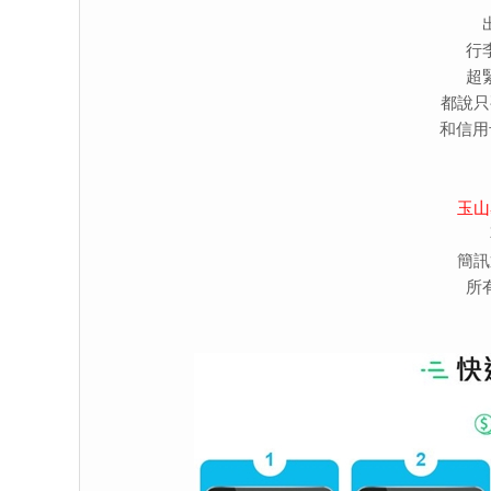
行
超
都說只
和信用
玉山
簡訊
所