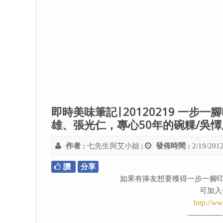
即時美味筆記∣ 20120219 一
雄、張光仁，專心50年的碗粿/吳
作者 :
七先生與艾小姐
|
發佈時間 :
2/19/201
讚
分享
如果有捧友想要獲得一步一腳印
可加入
http://w
--------------