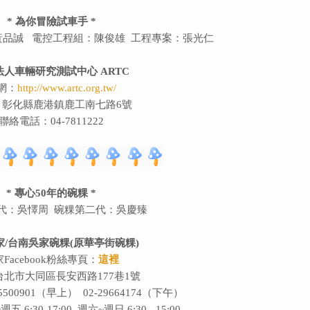
*
為你冒險試車手 *
黃品誠 電控工程組：陳俊雄 工程專案：張光仁
法人車輛研究測試中心 ARTC
網：
http://www.artc.org.tw/
：彰化縣鹿港鎮鹿工南七路6號
聯絡電話：04-7811222
* 專心50年的碗粿 *
代：吳懌周 碗粿第二代：吳慶臻
家/台南吳家碗粿(原華亭街碗粿)
Facebook粉絲專頁：
這裡
北市大同區長安西路177巷1號
500901（早上） 02-29664174（下午）
:30-17:00 週六~週日 6:30 - 15:00