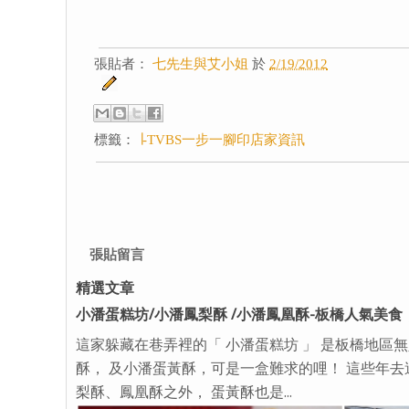
張貼者：
七先生與艾小姐
於
2/19/2012
標籤：
∣-TVBS一步一腳印店家資訊
張貼留言
精選文章
小潘蛋糕坊/小潘鳳梨酥 /小潘鳳凰酥-板橋人氣美食
這家躲藏在巷弄裡的「 小潘蛋糕坊 」 是板橋地區
酥， 及小潘蛋黃酥，可是一盒難求的哩！ 這些年去
梨酥、鳳凰酥之外， 蛋黃酥也是...