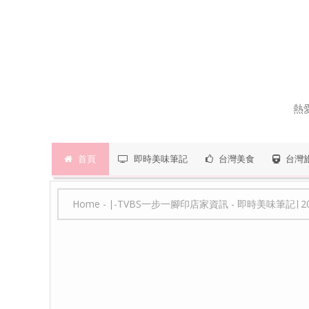
熱
首頁
即時美味筆記
台灣美食
台灣
Home
-
∣-TVBS一步一腳印店家資訊
-
即時美味筆記∣ 201202