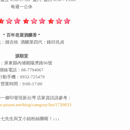
每週一公休
* 百年老屋酒釀香 *
代：鍾吉枝 酒釀第四代：鍾邱兆貞
源順堂
：屏東縣內埔鄉陽濟路96號
聯絡電話：08-7794067
行動手機：0932-725479
營業時間：9:00-17:00
一步一腳印發現新台灣 店家資訊請參考：
iao.pixnet.net/blog/category/list/1720833
七先生與艾小姐粉絲團喔！↓↓↓