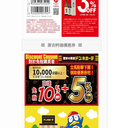
唐吉軻德優惠券