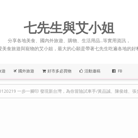
七先生與艾小姐
分享各地美食、國內外旅遊、購物、生活用品...等實用資訊，
愛美食旅遊與寵物的艾小姐，最大的心願是帶著七先生吃遍各地的好
旅遊
國外旅遊
好市多必買物
活動邀稿
FB
19 一步一腳印 發現新台灣，為你冒險試車手/黃品誠、陳俊雄、張光仁，專心50年的碗粿/吳懌周、吳慶臻，百年老屋酒釀香/鍾吉枝、