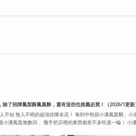
，除了招牌鳳梨酥鳳凰酥，還有這些也推薦必買！（2026/1更新
無人不知 無人不曉的超強排隊名店！ 每到中秋節小潘鳳梨酥、小
過小潘鳳梨無數回， 幾乎把店裡的東西都差不多吃過一輪！ 小