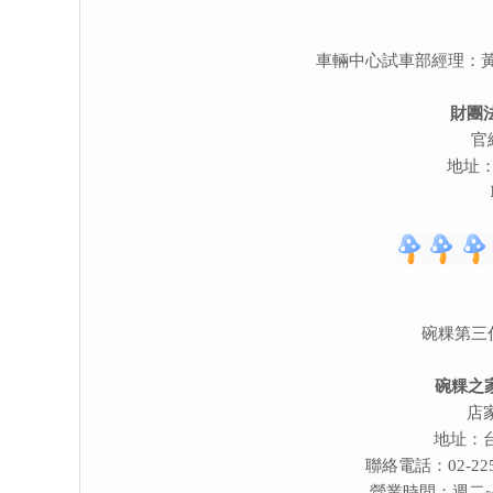
車輛中心試車部經理：
財團
官
地址
碗粿第三
碗粿之
店家
地址：台
聯絡電話：02-225
營業時間：週二~週五 6