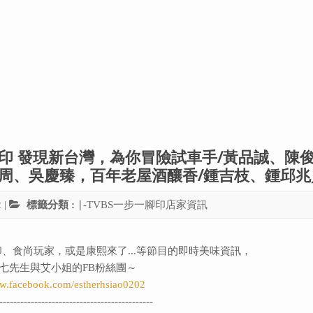
步一腳印 發現新台灣，為你冒險試車手/黃品誠、陳
懌周、吳慶臻，百年老屋酒釀香/鍾吉枝、鍾邱兆
2
|
標籤分類 :
∣-TVBS一步一腳印店家資訊
、食尚玩家，或是康熙來了...等節目的即時美味資訊，
七先生與艾小姐的FB粉絲團～
ww.facebook.com/estherhsiao0202
--------------------------------------------