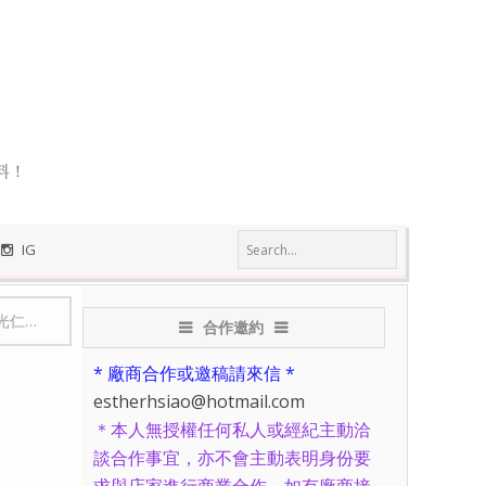
料！
IG
鍾邱兆貞
合作邀約
* 廠商合作或邀稿請來信 *
estherhsiao@hotmail.com
＊本人無授權任何私人或經紀主動洽
談合作事宜，亦不會主動表明身份要