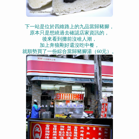
下一站是位於四維路上的九品當歸豬腳，
原本只是想繞過去確認店家資訊的，
後來看到攤前沒啥人潮，
加上奔狼剛好還沒吃中餐，
就順勢買了一份綜合當歸豬腳湯（60元）。