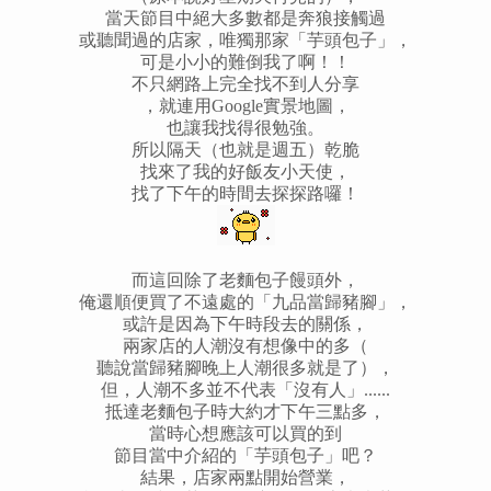
當天節目中絕大多數都是奔狼接觸過
或聽聞過的店家，唯獨那家「芋頭包子」，
可是小小的難倒我了啊！！
不只網路上完全找不到人分享
，就連用Google實景地圖，
也讓我找得很勉強。
所以隔天（也就是週五）乾脆
找來了我的好飯友小天使，
找了下午的時間去探探路囉！
而這回除了老麵包子饅頭外，
俺還順便買了不遠處的「九品當歸豬腳」，
或許是因為下午時段去的關係，
兩家店的人潮沒有想像中的多（
聽說當歸豬腳晚上人潮很多就是了），
但，人潮不多並不代表「沒有人」......
抵達老麵包子時大約才下午三點多，
當時心想應該可以買的到
節目當中介紹的「芋頭包子」吧？
結果，店家兩點開始營業，