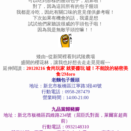
可以吃到那樣的饅頭包子，划算啦！
對了，因為這回所有的包子饅頭
我都是冷吃，因此有關口味的意見僅供參考喔！
下次如果有機會的話，我還是想
試試他們家聽說很威的芋頭包子啦！
因為我是無敵芋頭控嘛！！
矮由~從新聞裡看到武陵農場
盛開的櫻花林，讓我也好想去走走晃晃喔~~
延伸閱讀：
20120216 食尚玩家 就要醬玩 噓！不能說的秘密美
食/2Moro
老麵包子饅頭
地址：新北市板橋區江寧路3段40號
行動電話：0958-287479
營業時間：14:00-21:00
九品當歸豬腳
地址：新北市板橋區四維路234號（屈臣氏對面，萊爾富超商
前）
行動電話：0932148310