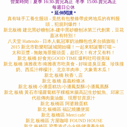
營業時間：夏季 16:30-賣完為止 冬季 15:00-賣完為止
每週日公休
* 延伸閱讀 *
真有味手工養生饅頭 - 竟然有包整條帶皮烤地瓜的有料饅
頭，犯規到爆炸！
新北板橋 建北黑砂糖刨冰-建中黑砂糖刨冰第三代創業，豆花
蓋冰有特別！
八天堂 Hattendo - 日本人氣冠軍奶油麵包也來台插旗啦！
2015 新北市歡樂耶誕城開始囉！一起來耶誕響叮噹～
太和豆漿 - 無敵海景饅頭蛋，超巨大！有才又有料！
新北 板橋 好食光GOOD TIME 爆料吐司很美味
新北 板橋 湳雅夜市/南雅夜市吃美食 - 好味道臭豆腐、珍珠撞
奶、西瓜汁檸檬汁、北京羊肉串、大象青木瓜！
新北 板橋 秋香ㄟ店
新北 板橋 嘉義粉條冰
新北 板橋 小潘蛋糕坊/小潘鳳梨酥/小潘鳳凰酥
新北 板橋 黃石市場蘿蔔糕芋粿糯米腸高記生炒魷魚、邱家三
代祖傳肉羹油飯、現壓甘蔗原汁
新北 板橋區 阿婆雞蛋糕
新北 板橋區 福記燒臘便當
新北 板橋區 Merci cafe'
新北 板橋區 方屋咖啡 FOUND HOUSE
新北 板橋區 梁季港式小火鍋/健康養生鍋