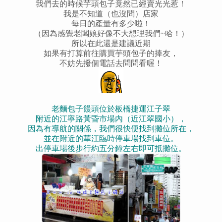
我們去的時候芋頭包子竟然已經賣光光惹！
我是不知道（也沒問）店家
每日的產量有多少啦！
（因為感覺老闆娘好像不大想理我們~哈！）
所以在此還是建議近期
如果有打算前往購買芋頭包子的捧友，
不妨先撥個電話去問問看喔！
老麵包子饅頭位於板橋捷運江子翠
附近的江寧路黃昏市場內（近江翠國小）
，
因為有導航的關係，
我們很快便找到攤位所在
，
並在附近的華江臨時停車場找到車位
。
出停車場後步行約五分鐘左右即可抵攤位。