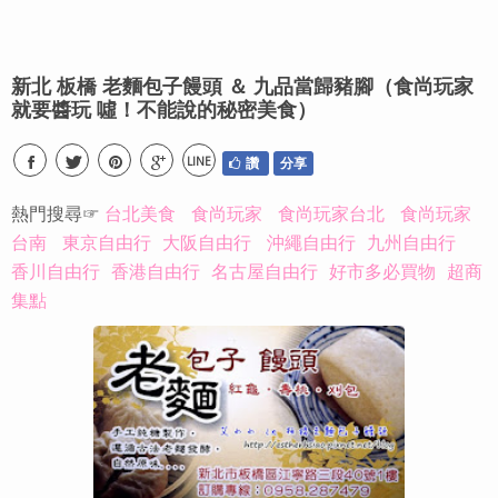
新北 板橋 老麵包子饅頭 ＆ 九品當歸豬腳（食尚玩家
就要醬玩 噓！不能說的秘密美食）
LINE
讚
分享
熱門搜尋☞
台北美食
食尚玩家
食尚玩家台北
食尚玩家
台南
東京自由行
大阪自由行
沖繩自由行
九州自由行
香川自由行
香港自由行
名古屋自由行
好市多必買物
超商
集點