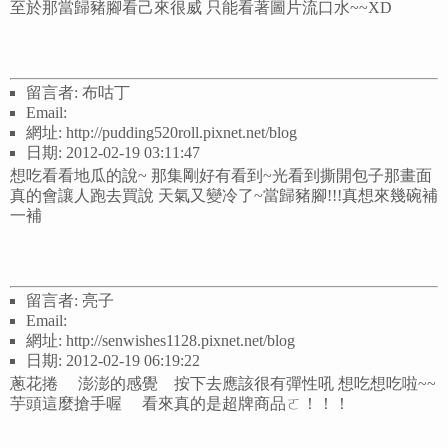
至於那當歸豬腳看己來很威 只能看著圖片流口水~~XD
留言者: 布咕丁
Email:
網址: http://pudding520roll.pixnet.net/blog
日期: 2012-02-19 03:11:47
想吃看看地瓜的說~ 那集剛好有看到~光看到撕開包子那畫面
真的會讓人跑去買說 天氣又變冷了~當歸豬腳!!!真想來幾碗補
一補
留言者: 亮子
Email:
網址: http://senwishes1128.pixnet.net/blog
日期: 2012-02-19 06:19:22
蔥花捲 澎澎的感覺 按下去應該很有彈性吼 想吃想吃啦~~
芋頭這麼搶手喔 看來真的是超牌商品ㄛ！！！