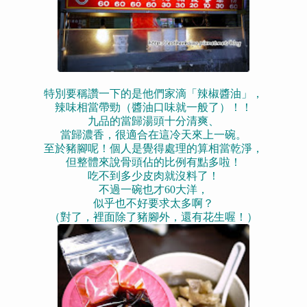
特別要稱讚一下的是他們家滴「辣椒醬油」，
辣味相當帶勁（醬油口味就一般了）！！
九品的當歸湯頭十分清爽、
當歸濃香，很適合在這冷天來上一碗。
至於豬腳呢！個人是覺得處理的算相當乾淨，
但整體來說骨頭佔的比例有點多啦！
吃不到多少皮肉就沒料了！
不過一碗也才60大洋，
似乎也不好要求太多啊？
（對了，裡面除了豬腳外，還有花生喔！）