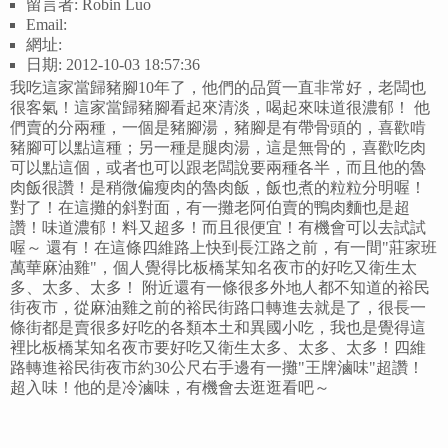
留言者: Robin Luo
Email:
網址:
日期: 2012-10-03 18:57:36
我吃這家當歸豬腳10年了，他們的品質一直非常好，老闆也
很客氣！這家當歸豬腳看起來清淡，喝起來味道很濃郁！ 他
們賣的分兩種，一個是豬腳湯，豬腳是有帶骨頭的，喜歡啃
豬腳可以點這種；另一種是腿肉湯，這是無骨的，喜歡吃肉
可以點這個，或者也可以跟老闆說要兩種各半，而且他的魯
肉飯很讚！是稍微偏瘦肉的魯肉飯，飯也煮的粒粒分明喔！
對了！在這攤的斜對面，有一攤老阿伯賣的鴨肉麵也是超
讚！味道濃郁！料又超多！而且很便宜！有機會可以去試試
喔～ 還有！在這條四維路上快到長江路之前，有一間"莊家班
萬華麻油雞"，個人覺得比板橋某知名夜市的好吃又衛生太
多、太多、太多！ 附近還有一條很多外地人都不知道的裕民
街夜市，從麻油雞之前的裕民街路口轉進去就是了，很長一
條街都是賣很多好吃的各類本土和異國小吃，我也是覺得這
裡比板橋某知名夜市要好吃又衛生太多、太多、太多！四維
路轉進裕民街夜市約30公尺右手邊有一攤"王牌滷味"超讚！
超入味！他的是冷滷味，有機會去逛逛看吧～