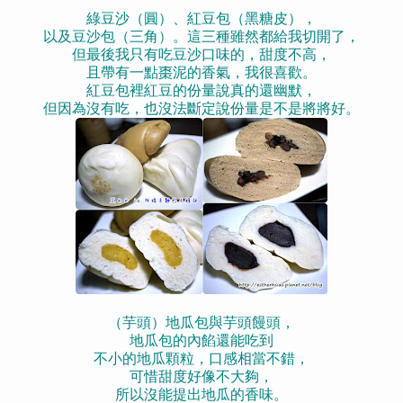
綠豆沙（圓）、紅豆包（黑糖皮），
以及豆沙包（三角）。
這三種雖然都給我切開了，
但最後我只有吃豆沙口味的，甜度不高，
且帶有一點棗泥的香氣，我很喜歡。
紅豆包裡紅豆的份量說真的還幽默，
但因為沒有吃，也沒法斷定說份量是不是將將好。
（芋頭）地瓜包與芋頭饅頭，
地瓜包的內餡還能吃到
不小的地瓜顆粒，口感相當不錯，
可惜甜度好像不大夠，
所以沒能提出地瓜的香味。