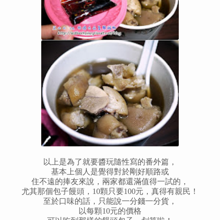
以上是為了就要醬玩隨性寫的番外篇，
基本上個人是覺得對於剛好順路或
住不遠的捧友來說，兩家都還滿值得一試的，
尤其那個包子饅頭，10顆只要100元，真得有親民！
至於口味的話，只能說一分錢一分貨，
以每顆10元的價格