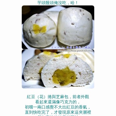
芋頭饅頭俺沒吃，哈！
紅豆（花）捲與芝麻包，
前者外觀
看起來
還滿像巧克力的，
初嚐一兩口感覺不大出紅豆的香氣，
直到快吃完了，才發現原來這夾層裡