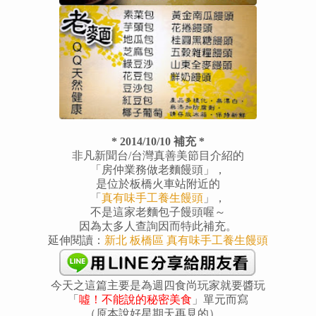
* 2014/10/10 補充 *
非凡新聞台/台灣真善美節目介紹的
「房仲業務做老麵饅頭」，
是位於板橋火車站附近的
「
真有味手工養生饅頭
」，
不是這家老麵包子饅頭喔～
因為太多人查詢因而特此補充。
延伸閱讀：
新北 板橋區
真有味手工養生饅頭
今天之這篇主要是為週四食尚玩家就要醬玩
「
噓！不能說的秘密美食
」單元而寫
（原本說好星期天再見的），