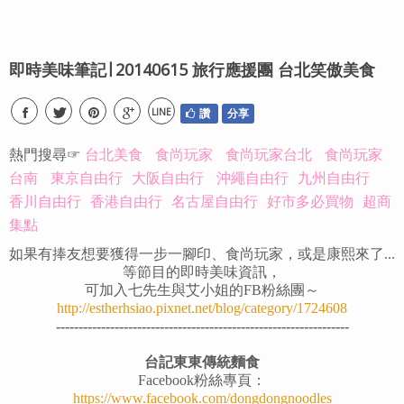
即時美味筆記∣ 20140615 旅行應援團 台北笑傲美食
LINE
讚
分享
熱門搜尋☞
台北美食
食尚玩家
食尚玩家台北
食尚玩家
台南
東京自由行
大阪自由行
沖繩自由行
九州自由行
香川自由行
香港自由行
名古屋自由行
好市多必買物
超商
集點
如果有捧友想要獲得一步一腳印、食尚玩家，或是康熙來了...
等節目的即時美味資訊，
可加入七先生與艾小姐的FB粉絲團～
http://estherhsiao.pixnet.net/blog/category/1724608
-----------------------------------------------------------------
台記東東傳統麵食
Facebook粉絲專頁：
https://www.facebook.com/dongdongnoodles