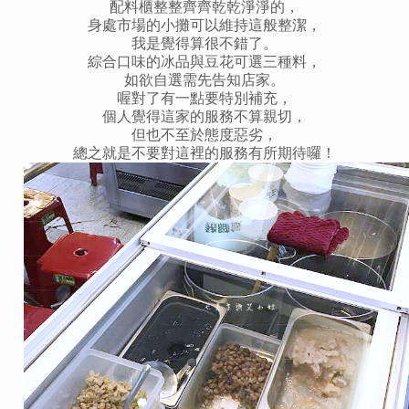
配料櫃整整齊齊乾乾淨淨的，
身處市場的小攤可以維持這般整潔，
我是覺得算很不錯了。
綜合口味的冰品與豆花可選三種料，
如欲自選需先告知店家。
喔對了有一點要特別補充，
個人覺得這家的服務不算親切，
但也不至於態度惡劣，
總之就是不要對這裡的服務有所期待囉！