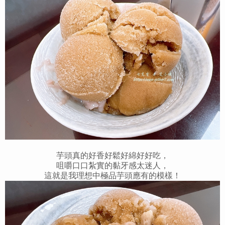
芋頭真的好香好鬆好綿好好吃，
咀嚼口口紮實的黏牙感太迷人，
這就是我理想中極品芋頭應有的模樣！