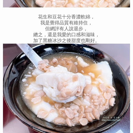
花生和豆花十分香濃軟綿，
我是覺得品質有維持住，
但網評有人說退步，
總之，還是我愛的口感和滋味，
加了黑糖冰沙之後甜度也剛好。