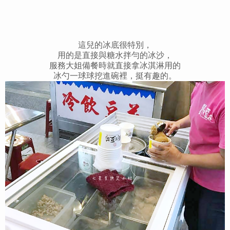
這兒的冰底很特別，
用的是直接與糖水拌勻的冰沙，
服務大姐備餐時就直接拿冰淇淋用的
冰勺一球球挖進碗裡，挺有趣的。