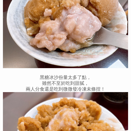
黑糖冰沙份量太多了點，
雖然不至於吃到甜膩，
兩人分食還是吃到微微發冷凍未條捏！