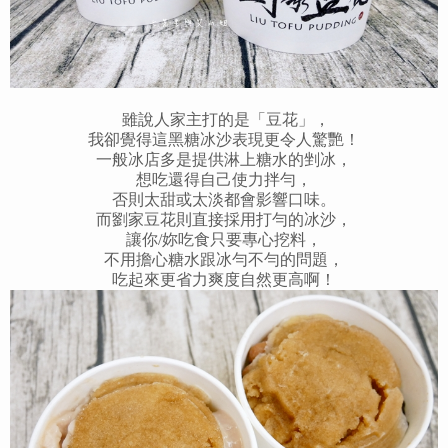
雖說人家主打的是「豆花」，
我卻覺得這黑糖冰沙表現更令人驚艷！
一般冰店多是提供淋上糖水的剉冰，
想吃還得自己使力拌勻，
否則太甜或太淡都會影響口味。
而劉家豆花則直接採用打勻的冰沙，
讓你/妳吃食只要專心挖料，
不用擔心糖水跟冰勻不勻的問題，
吃起來更省力爽度自然更高啊！