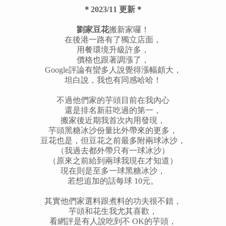
＊2023/11 更新＊
劉家豆花
搬新家囉！
在後港一路有了獨立店面，
用餐環境升級許多，
價格也跟著調漲了，
Google評論有蠻多人說覺得漲幅頗大，
坦白說，我也有同感哈哈！
不過他們家的芋頭目前在我內心
還是排名新莊吃過的第一，
搬家後近期我首次內用發現，
芋頭黑糖冰沙份量比外帶來的更多，
豆花也是，但豆花之前最多附兩球冰沙，
（我過去都外帶只有一球冰沙）
（原來之前給到兩球我現在才知道）
現在則是至多一球黑糖冰沙，
若想追加的話每球 10元。
其實他們家選料跟煮料的功夫很不錯，
芋頭和花生我尤其喜歡，
看網評是有人說吃到不 OK的芋頭，