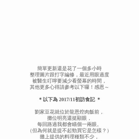
簡單更新還是花了一個多小時
整理圖片跟打字編修，最近用眼過度
被醫生叮嚀要減少看螢幕的時間，
其他更多心得請參考以下囉！感恩～
＊以下為 2017/11初訪食記 ＊
劉家豆花就位於龍恩焢肉飯前，
攤位明亮還挺顯眼，
每回路過我都會瞄個一兩眼。
（但為何就是提不起勁買它是怎樣？）
攤上提供的料理種類不少，