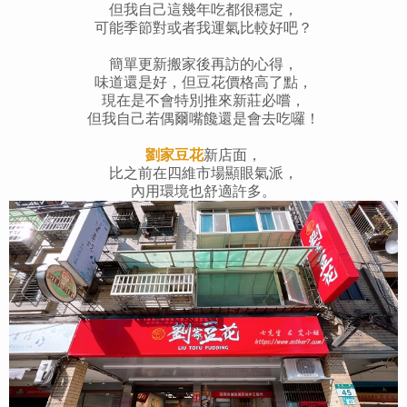
但我自己這幾年吃都很穩定，
可能季節對或者我運氣比較好吧？
簡單更新搬家後再訪的心得，
味道還是好，但豆花價格高了點，
現在是不會特別推來新莊必嚐，
但我自己若偶爾嘴饞還是會去吃囉！
劉家豆花
新店面，
比之前在四維市場顯眼氣派，
內用環境也舒適許多。