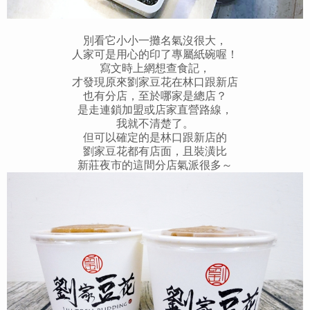
別看它小小一攤名氣沒很大，
人家可是用心的印了專屬紙碗喔！
寫文時上網想查食記，
才發現原來劉家豆花在林口跟新店
也有分店，至於哪家是總店？
是走連鎖加盟或店家直營路線，
我就不清楚了。
但可以確定的是林口跟新店的
劉家豆花都有店面，且裝潢比
新莊夜市的這間分店氣派很多～