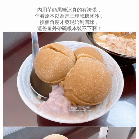
內用芋頭黑糖冰真的有誇張，
乍看原本以為是三球黑糖冰沙，
換個角度才發現給到四球，
這份量外帶碗根本裝不下啊！