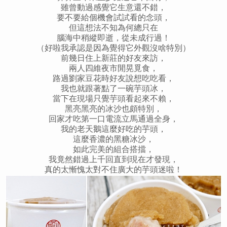
雖曾動過感覺它生意還不錯，
要不要給個機會試試看的念頭，
但這想法不知為何總只在
腦海中稍縱即逝，從未成行過！
（好啦我承認是因為覺得它外觀沒啥特別）
前幾日住上新莊的好友來訪，
兩人四維夜市閒晃覓食，
路過劉家豆花時好友說想吃吃看，
我也就跟著點了一碗芋頭冰，
當下在現場只覺芋頭看起來不賴，
黑亮黑亮的冰沙也頗特別，
回家才吃第一口電流立馬通過全身，
我的老天鵝這麼好吃的芋頭，
這麼香濃的黑糖冰沙，
如此完美的組合搭擋，
我竟然錯過上千回直到現在才發現，
真的太慚愧太對不住廣大的芋頭迷啦！