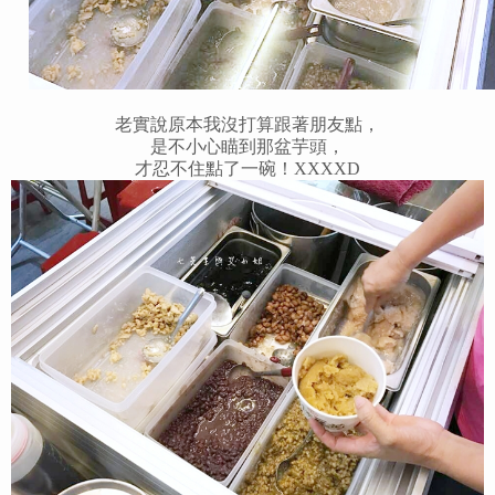
老實說原本我沒打算跟著朋友點，
是不小心瞄到那盆芋頭，
才忍不住點了一碗！XXXXD