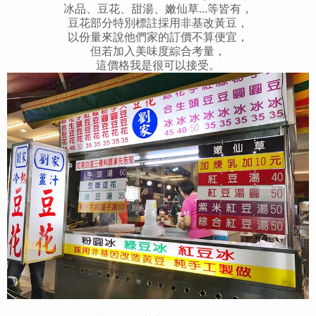
冰品、豆花、甜湯、嫩仙草...等皆有，
豆花部分特別標註採用非基改黃豆，
以份量來說他們家的訂價不算便宜，
但若加入美味度綜合考量，
這價格我是很可以接受。