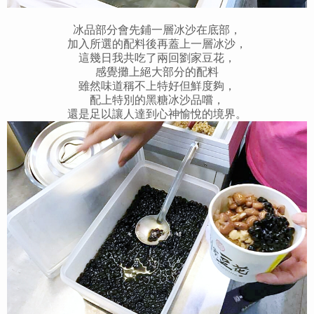
冰品部分會先鋪一層冰沙在底部，
加入所選的配料後再蓋上一層冰沙，
這幾日我共吃了兩回劉家豆花，
感覺攤上絕大部分的配料
雖然味道稱不上特好但鮮度夠，
配上特別的黑糖冰沙品嚐，
還是足以讓人達到心神愉悅的境界。