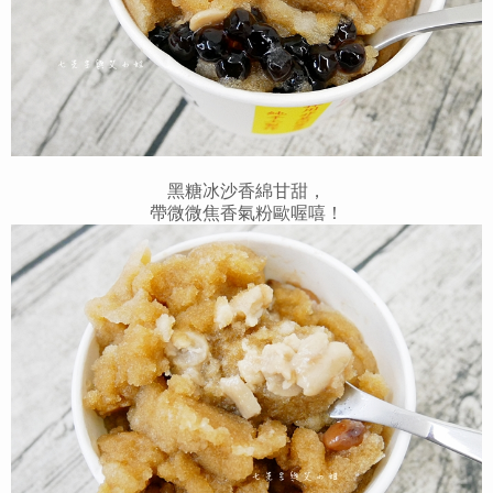
黑糖冰沙香綿甘甜，
帶微微焦香氣粉歐喔嘻！