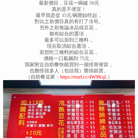
最新價目，豆花一碗破 50元
真的是不便宜！
最早我是從 35元/碗開始吃起，
對比之前價目真的有打了冷筍。
另外之前無論冰品或豆花，
都有綜合的選項，
最多可以加到三種料，
現在取消綜合選項，
若想吃三種料的綜合豆花，
價格一口氣飆到 75元，
我家附近自助餐快能買到一個排骨便當，
也難怪很多人（包括我）覺得頗貴。
（自助餐這家：
https://reurl.cc/4W9KqL
）