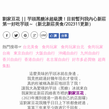
劉家豆花 || 芋頭黑糖冰超級讚！目前暫列我內心新莊
第一好吃芋頭～（新北新莊美食/202311更新）
LINE
讚
分享
熱門搜尋☞
台北美食
食尚玩家
食尚玩家台北
食尚玩家
台南
東京自由行
大阪自由行
沖繩自由行
九州自由行
香川自由行
香港自由行
名古屋自由行
好市多必買物
超商
集點
這麼美味的芋頭冰就在身邊，
我竟然錯過好幾年現在才發現，
真的枉被稱為新莊地頭舌了我！
讓我大為驚嘆的芋頭（黑糖）冰就來自
我家附近新莊四維夜市裡的
劉家豆花
，
（2023年搬到後港一路有自己的店面囉）
這劉家豆花我幾乎日日上下班都會經過，
算算三年來至少路過它千回有，