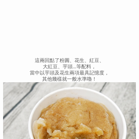
這兩回點了粉圓、花生、紅豆、
大紅豆、芋頭...等配料，
當中以芋頭及花生兩項最具記憶度，
其他幾樣就一般水準嚕！