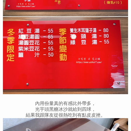
內用份量真的有感比外帶多，
光芋頭黑糖冰沙就給到四球，
結果我跟隊友從很熱吃到有點皮皮挫。