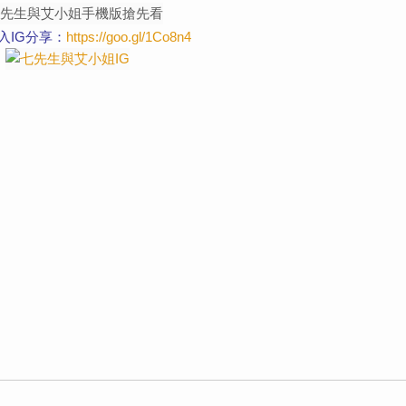
入IG分享：
https://goo.gl/1Co8n4