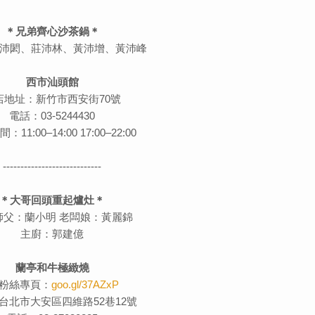
＊兄弟齊心沙茶鍋＊
沛閎、莊沛林、黃沛增、黃沛峰
西市汕頭館
店地址：新竹市西安街70號
電話：03-5244430
11:00–14:00 17:00–22:00
----------------------------
＊大哥回頭重起爐灶＊
師父：蘭小明 老闆娘：黃麗錦
主廚：郭建億
蘭亭和牛極緻燒
B粉絲專頁：
goo.gl/37AZxP
台北市大安區四維路52巷12號