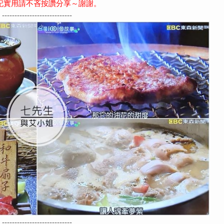
記實用請不吝按讚分享～謝謝。
----------------------------
----------------------------