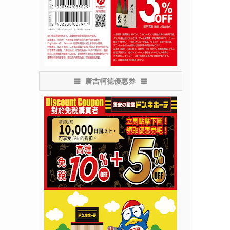
唐吉軻德優惠券