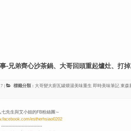
01個故事-兄弟齊心沙茶鍋、大哥回頭重起爐灶、打
17
|
標籤分類 :
大哥變大廚瓦罐煨湯美味重生
即時美味筆記
東森
入七先生與艾小姐的FB粉絲團～
w.facebook.com/estherhsiao0202
----------------------------