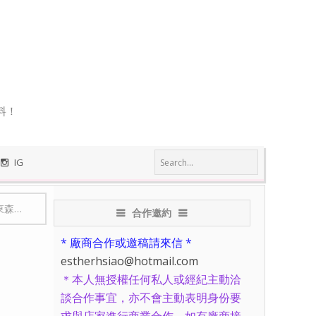
料！
IG
瓦罐煨湯、苦盡甘來的苦茶油
合作邀約
* 廠商合作或邀稿請來信 *
estherhsiao@hotmail.com
＊本人無授權任何私人或經紀主動洽
談合作事宜，亦不會主動表明身份要