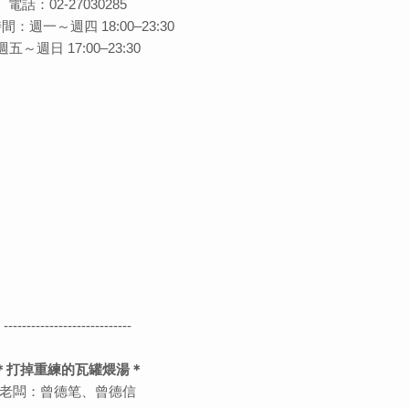
電話：02-27030285
：週一～週四 18:00–23:30
週五～週日 17:00–23:30
----------------------------
＊打掉重練的瓦罐煨湯＊
老闆：曾德笔、曾德信