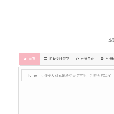
熱
首頁
即時美味筆記
台灣美食
台灣
Home
-
大哥變大廚瓦罐煨湯美味重生
-
即時美味筆記