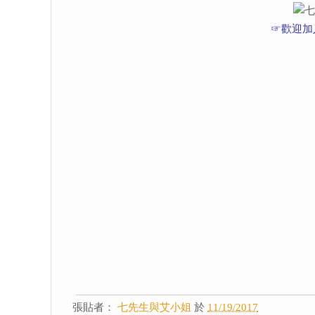
☞歡迎加
張貼者：
七先生與艾小姐
於
11/19/2017