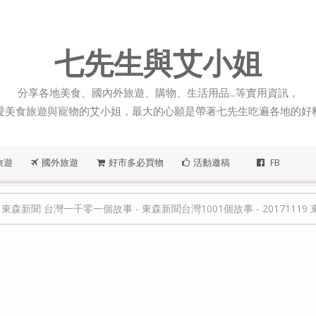
七先生與艾小姐
分享各地美食、國內外旅遊、購物、生活用品...等實用資訊，
愛美食旅遊與寵物的艾小姐，最大的心願是帶著七先生吃遍各地的好
旅遊
國外旅遊
好市多必買物
活動邀稿
FB
-
東森新聞 台灣一千零一個故事
-
東森新聞台灣1001個故事
-
20171119 東森新聞 台灣1001個故事-兄弟齊心沙茶鍋、大哥回頭重起爐灶、打掉重練的