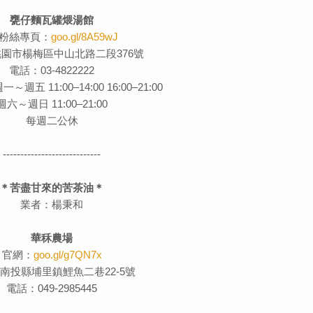
甕仔麵瓦罐煨湯館
B粉絲專頁：
goo.gl/8A59wJ
園市楊梅區中山北路二段376號
電話：03-4822222
五 11:00–14:00 16:00–21:00
週六～週日 11:00–21:00
每週二公休
----------------------------
＊苦盡甘來的苦茶油＊
業者：楊秉和
華秝農場
官網：
goo.gl/g7QN7x
南投縣埔里鎮鯉魚二巷22-5號
電話：049-2985445