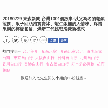
20180729 東森新聞 台灣1001個故事-以父為名的老鎮
煎餅、浪子回頭踏實賣冰、蝦仁飯裡的人情味、疼惜
果樹的檸檬爸爸、烘焙二代挑戰消費新模式
LINE
讚
分享
熱門搜尋☞
台北美食
食尚玩家
食尚玩家台北
食尚玩家
台南
東京自由行
大阪自由行
沖繩自由行
九州自由行
香川自由行
香港自由行
名古屋自由行
好市多必買物
超商
集點
歡迎加入七先生與艾小姐的FB粉絲團～