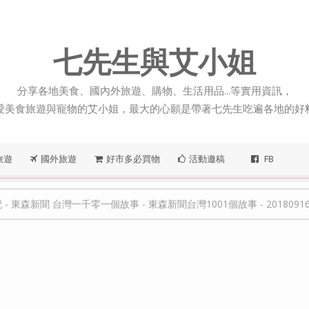
七先生與艾小姐
分享各地美食、國內外旅遊、購物、生活用品...等實用資訊，
愛美食旅遊與寵物的艾小姐，最大的心願是帶著七先生吃遍各地的好
旅遊
國外旅遊
好市多必買物
活動邀稿
FB
記
-
東森新聞 台灣一千零一個故事
-
東森新聞台灣1001個故事
-
20180916 東森新聞 台灣1001個故事-四代老魚行的新生命、有溫度的思念食堂思念、笑著人生起落的酥皮肉圓、婆媳相疼的烤燒肉