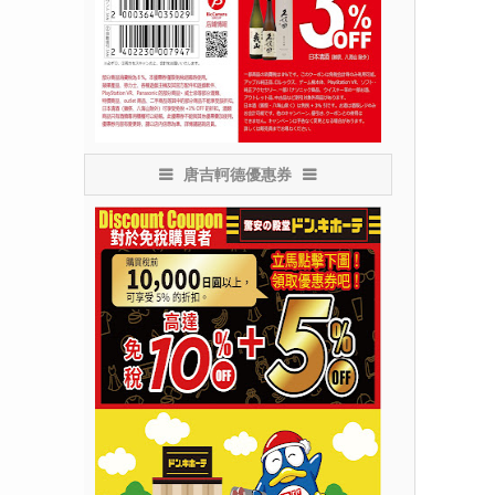
唐吉軻德優惠券