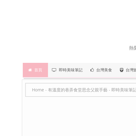
熱
首頁
即時美味筆記
台灣美食
台灣
Home
-
有溫度的巷弄食堂思念父親手藝
-
即時美味筆