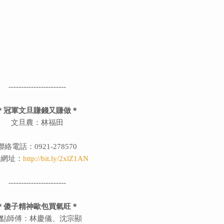
-----------------------
＊冠軍文旦賺錢又賺做＊
文旦農：林福田
聯絡電話：0921-278570
購網址：
http://bit.ly/2xlZ1AN
-----------------------
＊傻子精神歐包買氣旺＊
點師傅：林慶儀、沈宗顯