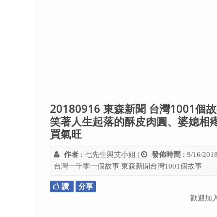
20180916 東森新聞 台灣10
笑著人生起落的酥皮肉圓、婆媳相
買氣旺
作者 :
七先生與艾小姐
|
發佈時間 :
9/16/201
台灣一千零一個故事
東森新聞台灣1001個故事
讚
分享
歡迎加