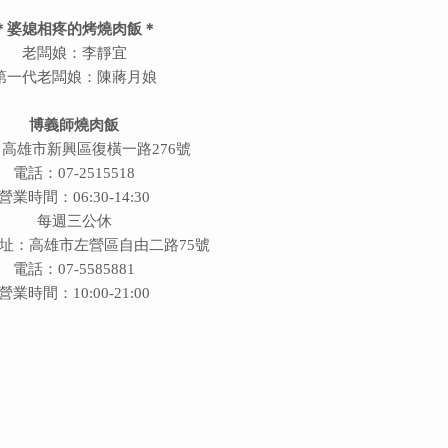
＊婆媳相疼的烤燒肉飯＊
老闆娘：李靜宜
第一代老闆娘：陳蔣月娘
博義師燒肉飯
高雄市新興區復橫一路276號
電話：07-2515518
營業時間：06:30-14:30
每週三公休
址：高雄市左營區自由二路75號
電話：07-5585881
營業時間：10:00-21:00