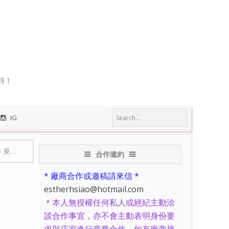
料！
IG
飯、冠軍文旦賺錢又賺做、傻子精神歐包買氣旺
合作邀約
* 廠商合作或邀稿請來信 *
estherhsiao@hotmail.com
＊本人無授權任何私人或經紀主動洽
談合作事宜，亦不會主動表明身份要