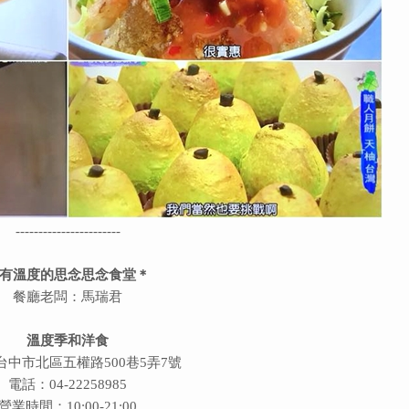
-----------------------
有溫度的思念
思念
食堂＊
餐廳老闆：馬瑞君
溫度季和洋食
台中市北區五權路500巷5弄7號
電話：04-22258985
營業時間：10:00-21:00