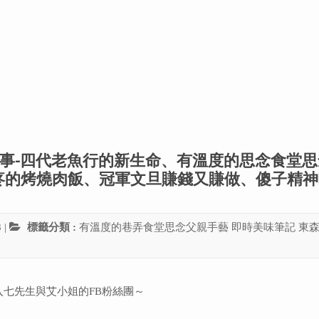
01個故事-四代老魚行的新生命、有溫度的思念食堂
疼的烤燒肉飯、冠軍文旦賺錢又賺做、傻子精神
8
|
標籤分類 :
有溫度的巷弄食堂思念父親手藝
即時美味筆記
東
入七先生與艾小姐的FB粉絲團～