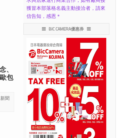
求與店家進行商業合作，如有廠商接
獲冒本部落格名義主動接洽者，請來
信告知，感恩＊
BIC CAMERA優惠券
思念、
歐包
森新聞