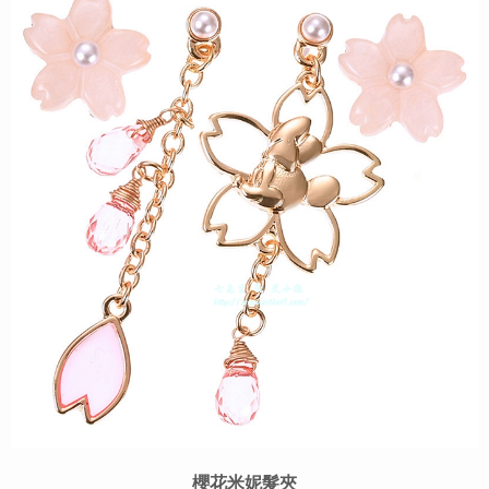
櫻花米妮髮夾