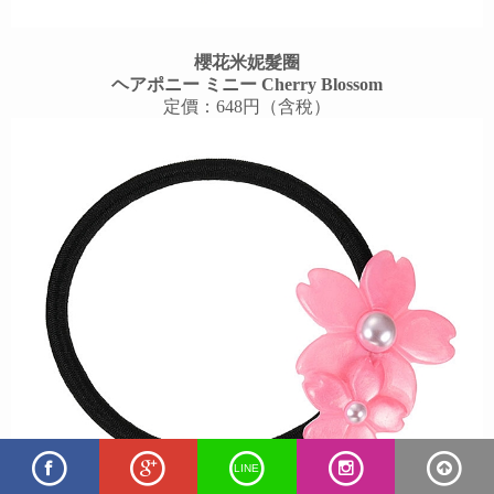
櫻花米妮髮圈
ヘアポニー ミニー Cherry Blossom
定價：648円（含稅）
LINE