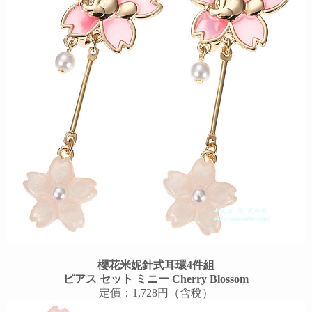
櫻花米妮針式耳環4件組
ピアス セット ミニー Cherry Blossom
定價：1,728円（含稅）