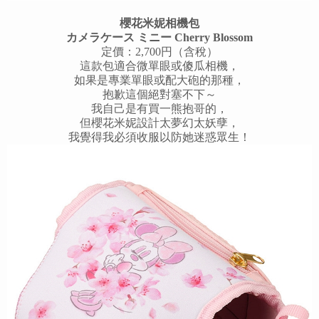
櫻花米妮相機包
カメラケース ミニー Cherry Blossom
定價：2,700円（含稅）
這款包適合微單眼或傻瓜相機，
如果是專業單眼或配大砲的那種，
抱歉這個絕對塞不下～
我自己是有買一熊抱哥的，
但櫻花米妮設計太夢幻太妖孽，
我覺得我必須收服以防她迷惑眾生！