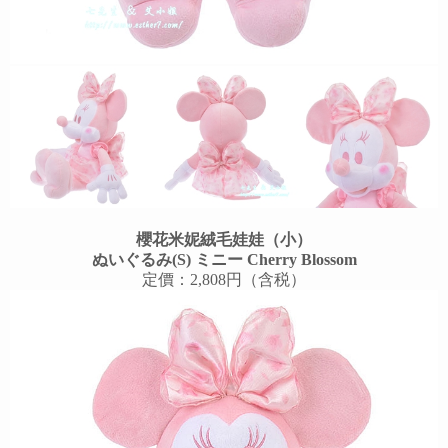
櫻花
米妮
絨毛娃娃（小）
ぬいぐるみ(S) ミニー Cherry Blossom
定價：2,808円（含税）