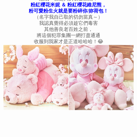
粉紅櫻花米妮 ＆ 粉紅櫻花維尼熊，
粉可愛粉生火就是要粉碎你/妳荷包！
（名字我自己取的切勿當真～）
我認真覺得必須趁它們毒害
其他善良老百姓之前，
將這個犯罪集團一網打盡通通
收服到我家才是正道哈哈哈！😂