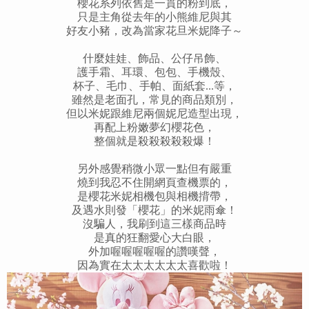
櫻花系列依舊是一貫的粉到底，
只是主角從去年的小熊維尼與其
好友小豬，改為當家花旦米妮降子～
什麼娃娃、飾品、公仔吊飾、
護手霜、耳環、包包、手機殼、
杯子、毛巾、手帕、面紙套...等，
雖然是老面孔，常見的商品類別，
但以米妮跟維尼兩個妮尼造型出現，
再配上粉嫩夢幻櫻花色，
整個就是殺殺殺殺殺爆！
另外感覺稍微小眾一點但有嚴重
燒到我忍不住開網頁查機票的，
是櫻花米妮相機包與相機揹帶，
及遇水則發「櫻花」的米妮雨傘！
沒騙人，我刷到這三樣商品時
是真的狂翻愛心大白眼，
外加喔喔喔喔喔的讚嘆聲，
因為實在太太太太太太喜歡啦！