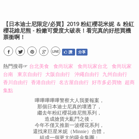
【日本迪士尼限定/必買】2019 粉紅櫻花米妮 ＆ 粉紅
櫻花維尼熊 - 粉嫩可愛度大破表！看完真的好想買機
票衝啊！
LINE
讚
分享
熱門搜尋☞
台北美食
食尚玩家
食尚玩家台北
食尚玩家
台南
東京自由行
大阪自由行
沖繩自由行
九州自由行
香川自由行
香港自由行
名古屋自由行
好市多必買物
超商
集點
嗶嗶嗶嗶嗶警察大人我要報案，
那個日本迪士尼真的壞透了，
繼去年粉紅櫻花維尼熊系列，
造成搶貨大亂鬥之後，
今年不僅又推新一波櫻花系列，
還找來巨星米妮（Minnie）合體，
組成一個更大的吸金集團：