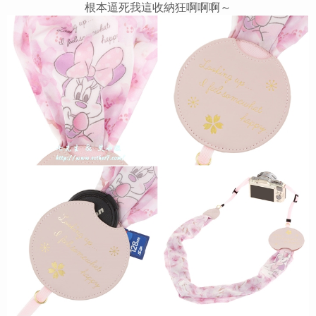
根本逼死我這收納狂啊啊啊～