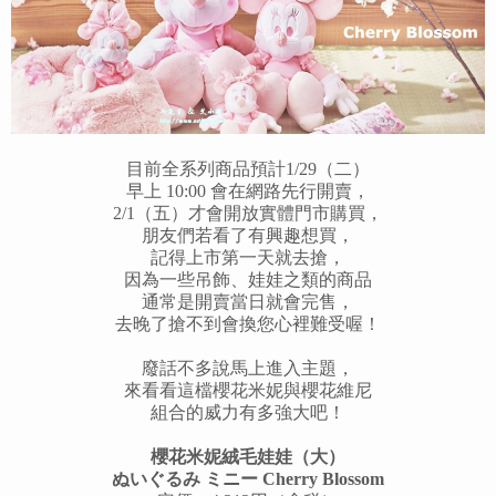
目前全系列商品預計1/29（二）
早上 10:00 會在網路先行開賣，
2/1（五）才會開放實體門市購買，
朋友們若看了有興趣想買，
記得上市第一天就去搶，
因為一些吊飾、娃娃之類的商品
通常是開賣當日就會完售，
去晚了搶不到會換您心裡難受喔！
廢話不多說馬上進入主題，
來看看這檔櫻花米妮與櫻花維尼
組合的威力有多強大吧！
櫻花
米妮
絨毛娃娃（大）
ぬいぐるみ ミニー Cherry Blossom