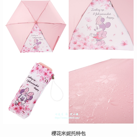
櫻花米妮托特包