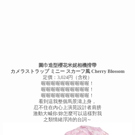
圍巾造型櫻花米妮相機揹帶
カメラストラップ ミニー スカーフ風 Cherry Blossom
定價：3,024円（含稅）
喔喔喔喔喔喔喔喔喔喔！
喔喔喔喔喔喔喔喔喔喔！
喔喔喔喔喔喔喔喔喔喔！
看到這我整個馬景濤上身，
忍不住在內心上演晃設計者肩膀
激動大喊你/妳怎麼可以這樣對我
之類情緒浮誇的台詞～