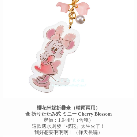
櫻花米妮折疊傘（晴雨兩用）
傘 折りたたみ式 ミニー Cherry Blossom
定價：1,944円（含稅）
這款遇水則發「櫻花」太生火了！
我好想要啊啊啊！（仰天長嘯）