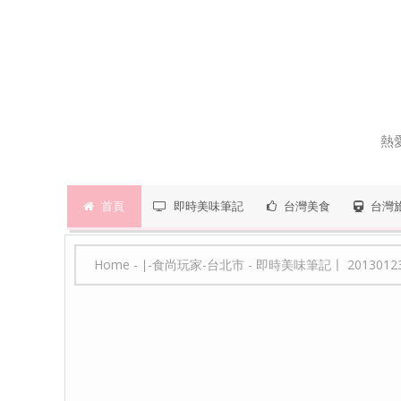
熱
首頁
即時美味筆記
台灣美食
台灣
Home
-
∣-食尚玩家-台北市
-
即時美味筆記〡 20130