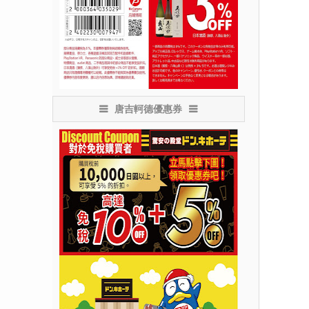
唐吉軻德優惠券