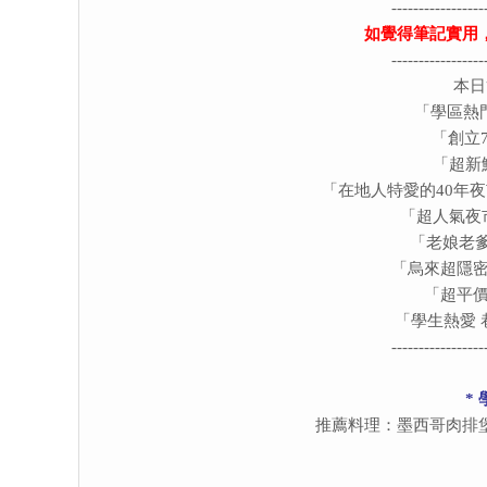
-----------------
如覺得筆記實用
-----------------
本日
「學區熱
「創立
「超新
「在地人特愛的40年夜
「
超人氣夜
「老娘老爹
「
烏來超隱
「
超平
「
學生熱愛
-----------------
*
推薦料理：墨西哥肉排