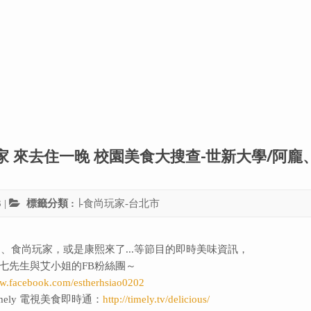
尚玩家 來去住一晚 校園美食大搜查-世新大學/阿龐
3
|
標籤分類 :
∣-食尚玩家-台北市
、食尚玩家，或是康熙來了...等節目的即時美味資訊，
七先生與艾小姐的FB粉絲團～
ww.facebook.com/estherhsiao0202
ely 電視美食即時通：
http://timely.tv/delicious/