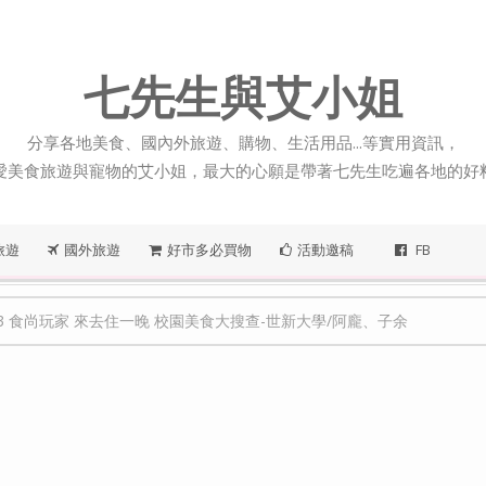
七先生與艾小姐
分享各地美食、國內外旅遊、購物、生活用品...等實用資訊，
愛美食旅遊與寵物的艾小姐，最大的心願是帶著七先生吃遍各地的好
旅遊
國外旅遊
好市多必買物
活動邀稿
FB
123 食尚玩家 來去住一晚 校園美食大搜查-世新大學/阿龐、子余