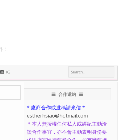
料！
IG
合作邀約
* 廠商合作或邀稿請來信 *
estherhsiao@hotmail.com
＊本人無授權任何私人或經紀主動洽
談合作事宜，亦不會主動表明身份要