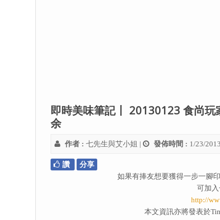
即時美味筆記〡 20130123 食
余
作者 :
七先生與艾小姐
|
發佈時間 :
1/23/201
讚
分享
如果有捧友想要獲得一步一腳印
可加入
http://w
本文資訊亦將發表於Tim