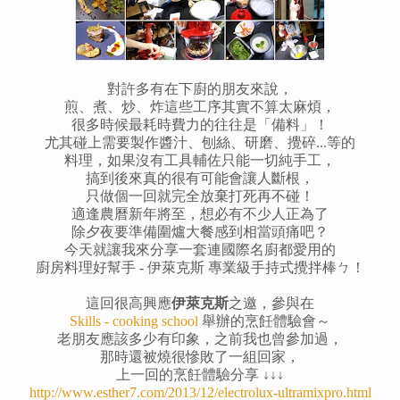
對許多有在下廚的朋友來說，
煎、煮、炒、炸這些工序其實不算太麻煩，
很多時候最耗時費力的往往是「備料」！
尤其碰上需要製作醬汁、刨絲、研磨、攪碎...等的
料理，如果沒有工具輔佐只能一切純手工，
搞到後來真的很有可能會讓人斷根，
只做個一回就完全放棄打死再不碰！
適逢農曆新年將至，想必有不少人正為了
除夕夜要準備圍爐大餐感到相當頭痛吧？
今天就讓我來分享一套連國際名廚都愛用的
廚房料理好幫手 - 伊萊克斯 專業級手持式攪拌棒ㄅ！
這回很高興應
伊萊克斯
之
邀，參與在
Skills - cooking school
舉辦的烹飪體驗會～
老朋友應該多少有印象，之前我也曾參加過，
那時還被燒很慘敗了一組回家，
上一回的烹飪體驗分享 ↓↓↓
http://www.esther7.com/2013/12/electrolux-ultramixpro.html