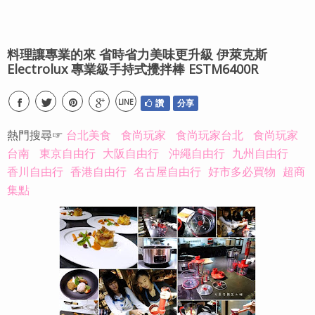
料理讓專業的來 省時省力美味更升級 伊萊克斯
Electrolux 專業級手持式攪拌棒 ESTM6400R
LINE
讚
分享
熱門搜尋☞
台北美食
食尚玩家
食尚玩家台北
食尚玩家
台南
東京自由行
大阪自由行
沖繩自由行
九州自由行
香川自由行
香港自由行
名古屋自由行
好市多必買物
超商
集點