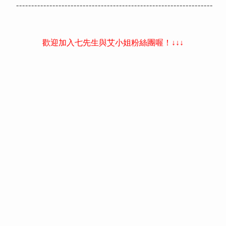
-----------------------------------------------------------------
歡迎加入七先生與艾小姐粉絲團喔！↓↓↓