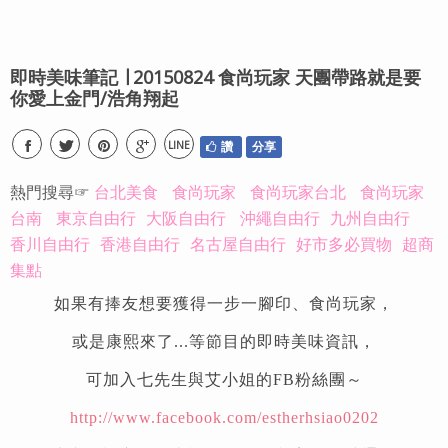
即時美味筆記 ∣ 20150824 食尚玩家 天團帶路就是要
你愛上金門/浩角翔起
LINE
讚
分享
熱門搜尋☞
台北美食
食尚玩家
食尚玩家台北
食尚玩家
台南
東京自由行
大阪自由行
沖繩自由行
九州自由行
香川自由行
香港自由行
名古屋自由行
好市多必買物
超商
集點
如果有捧友想要獲得一步一腳印、食尚玩家，
或是康熙來了...等節目的即時美味資訊，
可加入七先生與艾小姐的FB粉絲團～
http://www.facebook.com/estherhsiao0202