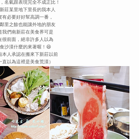
，名氣跟表現完全不成正比！
新莊某里地下里長的我本人
實有必要好好幫高調一番，
鄰里之餘也能讓外地的朋友
道我們南新莊在美食界可是
在很前面，絕非許多人以為
食沙漠什麼的來著喔！😆
啦本人承認在搬來下新莊以前
一直以為這裡是美食荒漠）