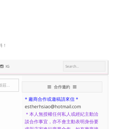
料！
IG
新莊鍋物
-
【新莊美食】好煮藝平價頂級鍋物/好煮藝火鍋店-湯頭與食材
合作邀約
* 廠商合作或邀稿請來信 *
estherhsiao@hotmail.com
＊本人無授權任何私人或經紀主動洽
談合作事宜，亦不會主動表明身份要