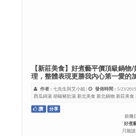
【新莊美食】好煮藝平價頂級鍋物/
理，整體表現更勝我內心第一愛的
作者 :
七先生與艾小姐
|
發佈時間 :
5/23/201
西瓜綿湯
胡椒豬肚湯
新北美食
新北鍋物
新莊美食
讚
分享
前幾
「
好煮
只能說