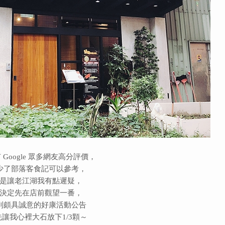
 Google 眾多網友高分評價，
少了部落客食記可以參考，
是讓老江湖我有點遲疑，
決定先在店前觀望一番，
到頗具誠意的好康活動公告
先讓我心裡大石放下1/3顆～