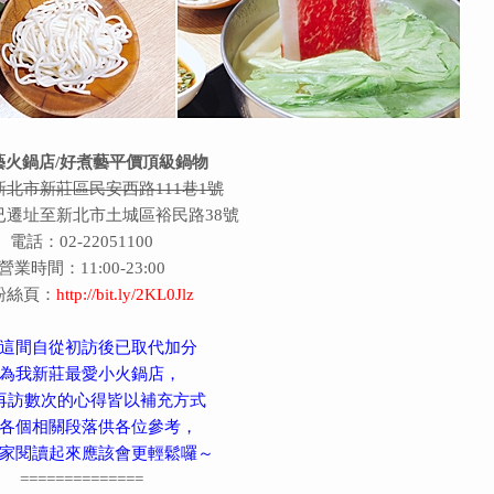
藝火鍋店
/
好煮藝平價頂級鍋物
新北市新莊區民安西路111巷1號
已遷址至新北市土城區裕民路38號
電話：02-22051100
營業時間：11:00-23:00
粉絲頁：
http://bit.ly/2KL0Jlz
這間自從初訪後已取代加分
為我新莊最愛小火鍋店，
再訪數次的心得皆以補充方式
各個相關段落供各位參考，
家閱讀起來應該會更輕鬆囉～
==============