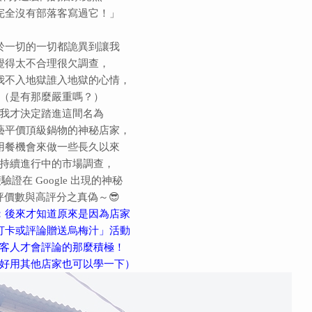
完全沒有部落客寫過它！」
於一切的一切都詭異到讓我
覺得太不合理很欠調查，
我不入地獄誰入地獄的心情，
（是有那麼嚴重嗎？）
我才決定踏進這間名為
藝平價頂級鍋物的神秘店家，
用餐機會來做一些長久以來
持續進行中的市場調查，
驗證在 Google 出現的神秘
評價數與高評分之真偽～😎
：後來才知道原來是因為店家
打卡或評論贈送烏梅汁」活動
客人才會評論的那麼積極！
好用其他店家也可以學一下）