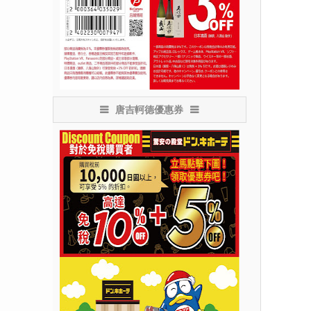
唐吉軻德優惠券