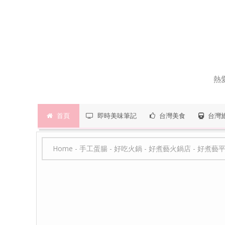
熱
首頁
即時美味筆記
台灣美食
台灣
Home
-
手工蛋腸
-
好吃火鍋
-
好煮藝火鍋店
-
好煮藝