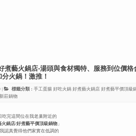
好煮藝火鍋店-湯頭與食材獨特、服務到位價格
加分火鍋！激推！
9
|
標籤分類 :
手工蛋腸
好吃火鍋
好煮藝火鍋店
好煮藝平價頂級
新莊鍋物
日吃完這間位在我老巢附近的
藝火鍋店
/
好煮藝平價頂級鍋物
」
我認真覺得他們家實在低調的