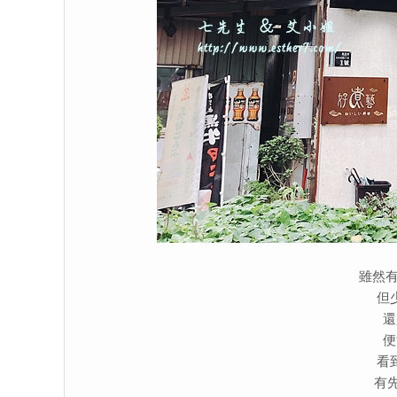
雖然有
但
還
便
看
有