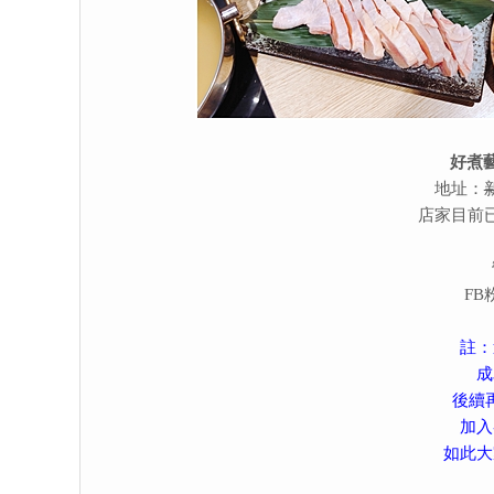
好煮
地址：
店家目前
FB
註：
成
後續
加入
如此大