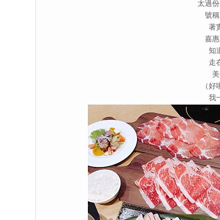
太過份
號稱
著
嘉惠
知
走
美
（好
我