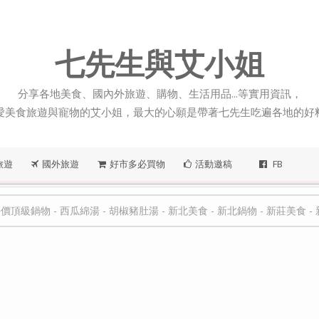
七先生與艾小姐
分享各地美食、國內外旅遊、購物、生活用品...等實用資訊，
愛美食旅遊與寵物的艾小姐，最大的心願是帶著七先生吃遍各地的好
旅遊
國外旅遊
好市多必買物
活動邀稿
FB
平價頂級鍋物
-
西瓜綿湯
-
胡椒豬肚湯
-
新北美食
-
新北鍋物
-
新莊美食
-