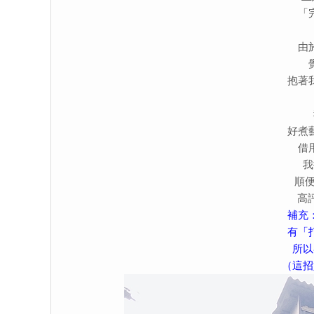
「
由
抱著
好煮
借
我
順便
高
補充
有「
所以
（這招