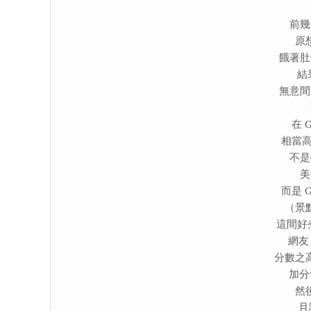
前幾
原
餓著肚
結
無意間
在 
相當高
不是
美
而是 
（景
這間好
網友
分數之
加分
然
且