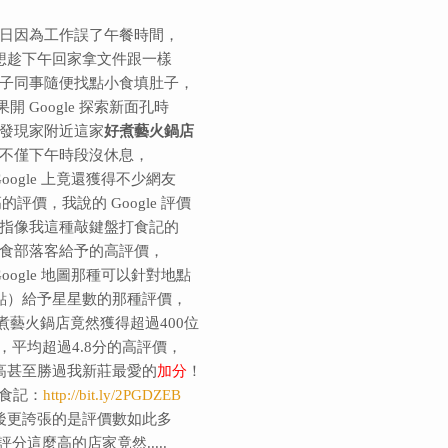
日因為工作誤了午餐時間，
想趁下午回家拿文件跟一樣
子同事隨便找點小食填肚子，
果開 Google 探索新面孔時
發現家附近這家
好煮藝火鍋店
不僅下午時段沒休息，
Google 上竟還獲得不少網友
的評價，我說的 Google 評價
指像我這種敲鍵盤打食記的
食部落客給予的高評價，
Google 地圖那種可以針對地點
點）給予星星數的那種評價，
煮藝火鍋店竟然獲得超過400位
，平均超過4.8分的高評價，
高甚至勝過我新莊最愛的
加分
！
食記：
http://bit.ly/2PGDZEB
後更誇張的是評價數如此多
評分這麼高的店家竟然.....