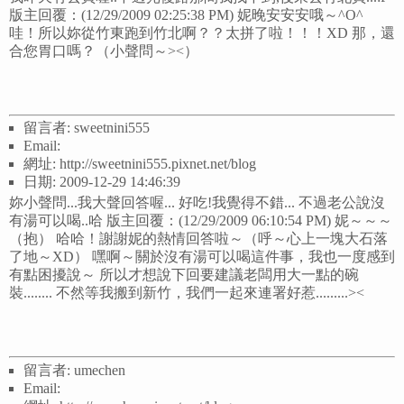
版主回覆：(12/29/2009 02:25:38 PM) 妮晚安安安哦～^O^
哇！所以妳從竹東跑到竹北啊？？太拼了啦！！！XD 那，還
合您胃口嗎？（小聲問～><）
留言者: sweetnini555
Email:
網址: http://sweetnini555.pixnet.net/blog
日期: 2009-12-29 14:46:39
妳小聲問...我大聲回答喔... 好吃!我覺得不錯... 不過老公說沒
有湯可以喝..哈 版主回覆：(12/29/2009 06:10:54 PM) 妮～～～
（抱） 哈哈！謝謝妮的熱情回答啦～（呼～心上一塊大石落
了地～XD） 嘿啊～關於沒有湯可以喝這件事，我也一度感到
有點困擾說～ 所以才想說下回要建議老闆用大一點的碗
裝........ 不然等我搬到新竹，我們一起來連署好惹.........><
留言者: umechen
Email: