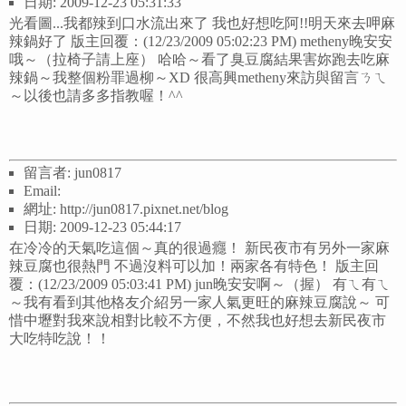
日期: 2009-12-23 05:31:33
光看圖...我都辣到口水流出來了 我也好想吃阿!!明天來去呷麻
辣鍋好了 版主回覆：(12/23/2009 05:02:23 PM) metheny晚安安
哦～（拉椅子請上座） 哈哈～看了臭豆腐結果害妳跑去吃麻
辣鍋～我整個粉罪過柳～XD 很高興metheny來訪與留言ㄋㄟ
～以後也請多多指教喔！^^
留言者: jun0817
Email:
網址: http://jun0817.pixnet.net/blog
日期: 2009-12-23 05:44:17
在冷冷的天氣吃這個～真的很過癮！ 新民夜市有另外一家麻
辣豆腐也很熱門 不過沒料可以加！兩家各有特色！ 版主回
覆：(12/23/2009 05:03:41 PM) jun晚安安啊～（握） 有ㄟ有ㄟ
～我有看到其他格友介紹另一家人氣更旺的麻辣豆腐說～ 可
惜中壢對我來說相對比較不方便，不然我也好想去新民夜市
大吃特吃說！！