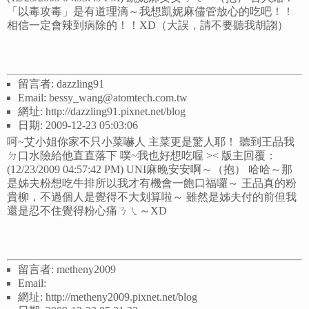
「以毒攻毒」是有道理滴～我想凱妮麻儘管放心的吃吧！！
相信一定會辣到病除的！！XD（大誤，請不要聽我胡謅）
留言者: dazzling91
Email: bessy_wang@atomtech.com.tw
網址: http://dazzling91.pixnet.net/blog
日期: 2009-12-23 05:03:06
呵~艾小姐你家不只小菜嚇人 主菜更是驚人耶！ 聽到王品我
ㄉ口水險給他直直落下 噗~我也好想吃喔 >< 版主回覆：
(12/23/2009 04:57:42 PM) UNI麻晚安安啊～（抱） 哈哈～那
是姊夫粉想吃牛排所以我才有機會一飽口福囉～ 王品真的粉
貴柳，不過個人是覺得不大划算啦～ 雖然是姊夫付的前但我
還是忍不住覺得粉心痛ㄋㄟ～XD
留言者: metheny2009
Email:
網址: http://metheny2009.pixnet.net/blog