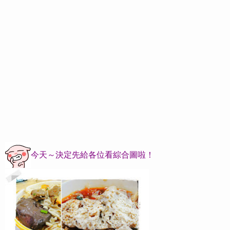
今天～決定先給各位看綜合圖啦！