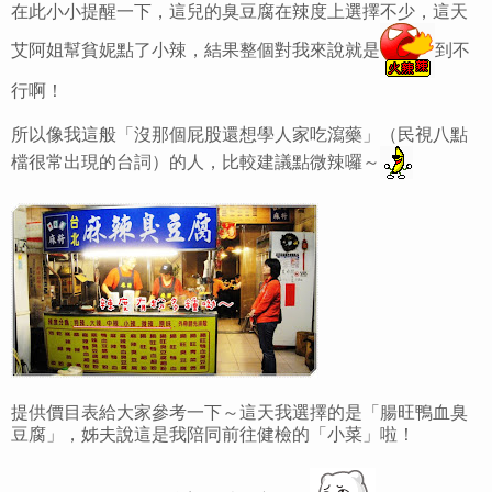
在此小小提醒一下，這兒的臭豆腐在辣度上選擇不少，這天
艾阿姐幫貧妮點了小辣，結果整個對我來說就是
到不
行啊！
所以像我這般「沒那個屁股還想學人家吃瀉藥」（民視八點
檔很常出現的台詞）的人，比較建議點微辣囉～
提供價目表給大家參考一下～這天我選擇的是「腸旺鴨血臭
豆腐」，姊夫說這是我陪同前往健檢的「小菜」啦！