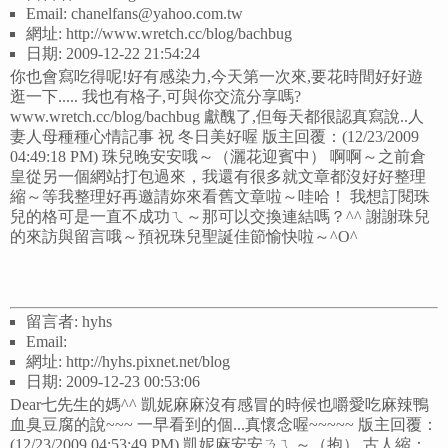
Email: chanelfans@yahoo.com.tw
網址: http://www.wretch.cc/blog/bachbug
日期: 2009-12-22 21:54:24
你也會寫吃得呢!好有感染力,今天第一次來,要花時間好好遊
逛一下..... 我也有格子,可與你交流分享嗎?
www.wretch.cc/blog/bachbug 獻醜了,但每天都很認真寫說..人
妻人母種種心情記事 祝 冬日美好喔 版主回覆：(12/23/2009
04:49:18 PM) 珠兒晚安安哦～（灑花迎賓中） 啊啊～之前倉
皇從另一個網站打包過來，我還有很多就文章都沒好好整理
縮～等我整理好再邀請妳來看舊文章啦～哇哈！ 我想訂閱珠
兒的格可是一直不成功ㄟ～那可以交換連結嗎？^^ 謝謝珠兒
的來訪與留言哦～預祝珠兒聖誕佳節愉快啦～^O^
留言者: hyhs
Email:
網址: http://hyhs.pixnet.net/blog
日期: 2009-12-23 00:53:06
Dear七先生的媽^^ 凱妮麻麻沒有感冒的時候也嚼愛吃麻辣鴨
血臭豆腐的說~~~ 一早看到的個...真懷念喔~~~~~ 版主回覆：
(12/23/2009 04:53:49 PM) 凱妮麻安安ㄋㄟ～（抱） 古人縮：