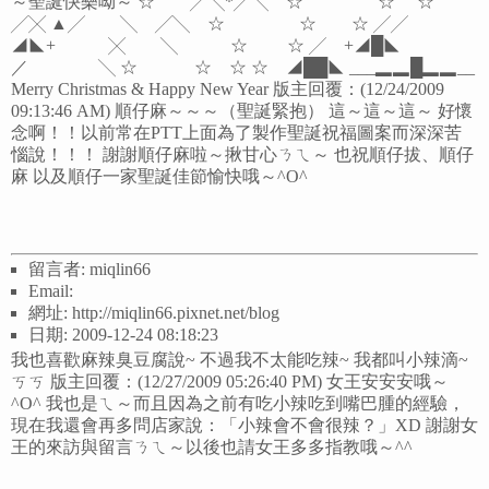
～聖誕快樂呦～ ☆ ╱╲*╱╲ ☆ ☆ ☆
╱╳ ▲╱ ╲ ╱╲ ☆ ☆ ☆ ╱╱
◢◣+ ╳ ╲ ☆ ☆ ╱ +◢█◣
／ ╲ ☆ ☆ ☆ ☆ ◢██◣ ___▂▂█▂▂__
Merry Christmas & Happy New Year 版主回覆：(12/24/2009
09:13:46 AM) 順仔麻～～～（聖誕緊抱） 這～這～這～ 好懷
念啊！！以前常在PTT上面為了製作聖誕祝福圖案而深深苦
惱說！！！ 謝謝順仔麻啦～揪甘心ㄋㄟ～ 也祝順仔拔、順仔
麻 以及順仔一家聖誕佳節愉快哦～^O^
留言者: miqlin66
Email:
網址: http://miqlin66.pixnet.net/blog
日期: 2009-12-24 08:18:23
我也喜歡麻辣臭豆腐說~ 不過我不太能吃辣~ 我都叫小辣滴~
ㄎㄎ 版主回覆：(12/27/2009 05:26:40 PM) 女王安安安哦～
^O^ 我也是ㄟ～而且因為之前有吃小辣吃到嘴巴腫的經驗，
現在我還會再多問店家說：「小辣會不會很辣？」XD 謝謝女
王的來訪與留言ㄋㄟ～以後也請女王多多指教哦～^^