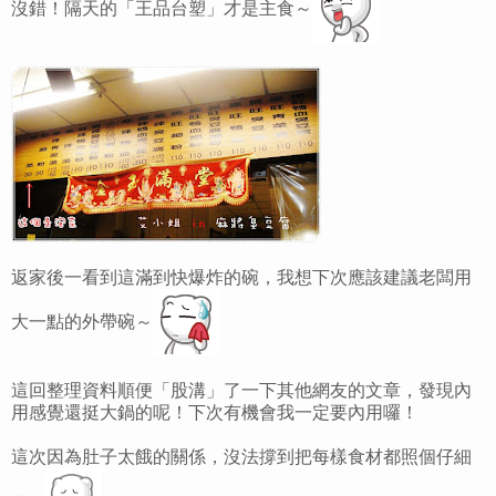
沒錯！隔天的「王品台塑」才是主食～
返家後一看到這滿到快爆炸的碗，我想下次應該建議老闆用
大一點的外帶碗～
這回整理資料順便「股溝」了一下其他網友的文章，發現內
用感覺還挺大鍋的呢！下次有機會我一定要內用囉！
這次因為肚子太餓的關係，沒法撐到把每樣食材都照個仔細