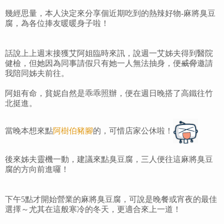
幾經思量，本人決定來分享個近期吃到的熱辣好物-麻將臭豆
腐，為各位捧友暖暖身子啦！
話說上上週末接獲艾阿姐臨時來訊，說週一艾姊夫得到醫院
健檢，但她因為同事請假只有她一人無法抽身，便
威脅
邀請
我陪同姊夫前往。
阿姐有命，貧妮自然是乖乖照辦，便在週日晚搭了高鐵往竹
北挺進。
當晚本想來點
阿樹伯豬腳
的，可惜店家公休啦！
後來姊夫靈機一動，建議來點臭豆腐，三人便往這麻將臭豆
腐的方向前進囉！
下午5點才開始營業的麻將臭豆腐，可說是晚餐或宵夜的最佳
選擇～尤其在這般寒冷的冬天，更適合來上一道！