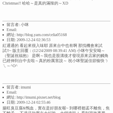
Christmas!! 哈哈～是真的滿辣的～XD
留言者: 小咪
Email:
網址: http://blog.yam.com/celia05168
日期: 2009-12-24 02:36:53
紅通通的 看起來很入味耶 原來台中也有啊 那找機會來試
試!!~ 版主回覆：(12/24/2009 08:39:41 AM) 小咪午安安呦～
（聖誕祝福抱） 是啊～我也是股溝後才發現原來店家的觸角
已經伸到台中去啦～真的粉厲害說～ 祝小咪聖誕佳節愉快ㄋ
ㄟ～^O^
留言者: imumi
Email:
網址: http://imumi.pixnet.net/blog
日期: 2009-12-24 02:55:46
腸旺臭豆腐&鴨血，實在是好朋友喔~ 到哪裡都孟不離焦，焦