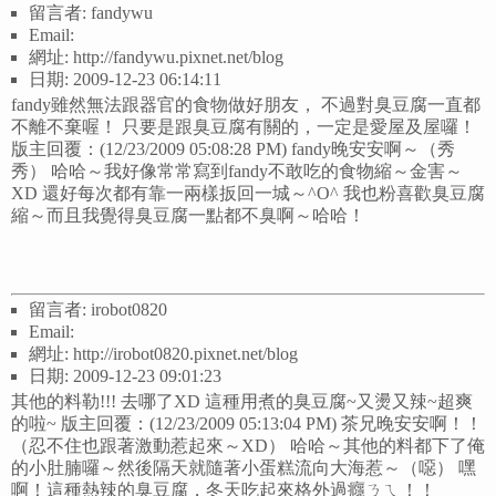
留言者: fandywu
Email:
網址: http://fandywu.pixnet.net/blog
日期: 2009-12-23 06:14:11
fandy雖然無法跟器官的食物做好朋友， 不過對臭豆腐一直都
不離不棄喔！ 只要是跟臭豆腐有關的，一定是愛屋及屋囉！
版主回覆：(12/23/2009 05:08:28 PM) fandy晚安安啊～（秀
秀） 哈哈～我好像常常寫到fandy不敢吃的食物縮～金害～
XD 還好每次都有靠一兩樣扳回一城～^O^ 我也粉喜歡臭豆腐
縮～而且我覺得臭豆腐一點都不臭啊～哈哈！
留言者: irobot0820
Email:
網址: http://irobot0820.pixnet.net/blog
日期: 2009-12-23 09:01:23
其他的料勒!!! 去哪了XD 這種用煮的臭豆腐~又燙又辣~超爽
的啦~ 版主回覆：(12/23/2009 05:13:04 PM) 茶兄晚安安啊！！
（忍不住也跟著激動惹起來～XD） 哈哈～其他的料都下了俺
的小肚腩囉～然後隔天就隨著小蛋糕流向大海惹～（噁） 嘿
啊！這種熱辣的臭豆腐，冬天吃起來格外過癮ㄋㄟ！！