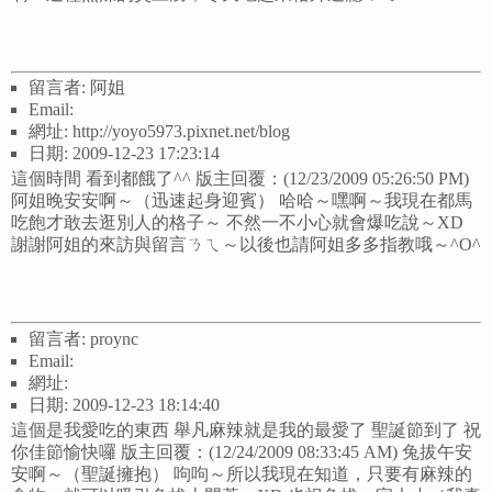
留言者: 阿姐
Email:
網址: http://yoyo5973.pixnet.net/blog
日期: 2009-12-23 17:23:14
這個時間 看到都餓了^^ 版主回覆：(12/23/2009 05:26:50 PM)
阿姐晚安安啊～（迅速起身迎賓） 哈哈～嘿啊～我現在都馬
吃飽才敢去逛別人的格子～ 不然一不小心就會爆吃說～XD
謝謝阿姐的來訪與留言ㄋㄟ～以後也請阿姐多多指教哦～^O^
留言者: proync
Email:
網址:
日期: 2009-12-23 18:14:40
這個是我愛吃的東西 舉凡麻辣就是我的最愛了 聖誕節到了 祝
你佳節愉快囉 版主回覆：(12/24/2009 08:33:45 AM) 兔拔午安
安啊～（聖誕擁抱） 呴呴～所以我現在知道，只要有麻辣的