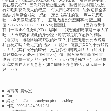
不離孟， 不過這款實在太好吃、太銷魂啦！ 看到家族事業，
實在很安心耶~ 因為只要是連鎖企業，整個就覺得應該也沒
有好吃到驚為天人的程度， 每人用心不同啊，能夠這樣全家
團結(其利斷金)(誤)，想必一定是很美味的啦！ 啊---好想吃
喔.... (今天假掰過頭了，一直落成語是怎麼回事?!) 版主回
覆：(12/24/2009 08:59:11 AM) 圓圓妹！！！！（因為老街米
苔目一事止不住激動XD） 嘿啊！！我想他們應該是一家人了
吧～大抵來說在彼此的身份證上應該都是填在配偶的欄位
（邀受啊～這種比喻我都說的出來？拜託聖誕老公公今晚送
我新梗好嗎？最近真的很缺～） 沒錯！這款真XX的十分銷魂
ㄟ！！尤其在天冷的時候，更是好吃到奪魂啊！！（所以不
是只有鋸子才能做到這件事><） 但，關於家族事業這件事，
也有可能是一家人都不好吃ㄟ～（大誤到惹極點～） 其利斷
金這梗實在太有創意惹～如果圓妹不介意的話，讓我學一下
好ㄇ～？
留言者: 賈蝦蜜
Email:
網址: http://jasmineandyou.pixnet.net/blog
日期: 2009-12-24 05:12:31