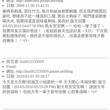
網址: http://umechen.pixnet.net/blog
日期: 2009-12-30 15:42:51
麻將有夠臭, 我住竹北, 每月和妹妹都要解饞, 而且我們都買回
家吃, 整棟房子從一樓臭到三樓, 實在太夠味了, 我們連湯都會
喝光光, 我覺得還是原味最夠味, 臭得好 版主回覆：
(01/05/2010 04:07:58 PM) 熟女安安啊～^^ 哈哈～慘了慘了～
我覺得臭豆腐好香說！（老姐跟姊夫也說好臭～XD） 下次我
要點微辣的啦～雖然是不能吃辣的人，但還是硬要加辣才覺
得爽快！！^O^
留言者: liou912535059
Email:
網址: http://liou912535059.pixnet.net/blog
日期: 2010-01-01 05:18:17
今天是元旦喔!祝福艾小姐新的一年.天天開心.幸福快樂! 版主
回覆：(01/05/2010 05:19:28 PM) 劉大哥安安安啊！ 謝謝大哥
的祝福啦！ 也祝大哥一家子新年快樂 心想事成呦～^O^