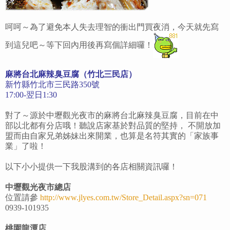
呵呵～為了避免本人失去理智的衝出門買夜消，今天就先寫
到這兒吧～等下回內用後再寫個詳細囉！
麻將台北麻辣臭豆腐（竹北三民店）
新竹縣竹北市三民路350號
17:00-翌日1:30
對了～源於中壢觀光夜市的麻將台北麻辣臭豆腐，目前在中
部以北都有分店哦！聽說店家基於對品質的堅持， 不開放加
盟而由自家兄弟姊妹出來開業，也算是名符其實的「家族事
業」了啦！
以下小小提供一下我股溝到的各店相關資訊囉！
中壢觀光夜市總店
位置請參
http://www.jlyes.com.tw/Store_Detail.aspx?sn=071
0939-101935
桃園龍潭店