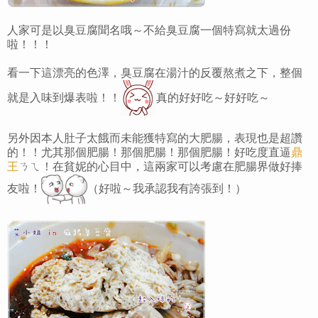
人家可是以臭豆腐聞名哦～不給臭豆腐一個特寫就太過份
啦！！！
看一下這漂亮的色澤，臭豆腐在湯汁的反覆熬煮之下，整個
就是入味到爆表啦！！
真的好好吃～好好吃～
另外因本人肚子太餓而未能獲特寫的大肥腸，表現也是超讚
的！！尤其那個肥腸！那個肥腸！那個肥腸！好吃度直逼
鼎
王
ㄋㄟ！在貧妮的心目中，這兩家可以考慮在肥腸界做好捧
友啦！
（好啦～我承認我有誇張到！）