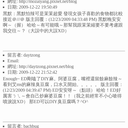
網址: http://mozaiyang.pixnet.net/blog
日期: 2009-12-22 19:50:49
黑默：黑默怕辣可是茉茉超愛 發現女孩子喜歡的食物都比較
接近＠///＠ 版主回覆：(12/23/2009 04:33:48 PM) 黑默晚安安
啊～（握） 哈哈～有可能哦～那幫我跟茉茉縮要不要考慮跟
我交往～？（大誤中的大誤XD）
留言者: daytzong
Email:
網址: http://daytzong.pixnet.net/blog
日期: 2009-12-22 21:52:42
Enough~ ED剛嗑了DIY麻。阿婆豆腐，嘴裡還留餘麻餘辣～
看到艾ms的麻辣臭豆腐，口水又開始。。。。。 版主回覆：
(12/23/2009 04:39:47 PM) ED安安呀～（點頭） 哈哈！ED好
厲害ㄋㄟ～會自己炒麻婆豆腐！！（我之前經常不小心嗆得
噴淚說XD） 那ED可以DIY臭豆腐嗎？^O^
留言者: bachbug