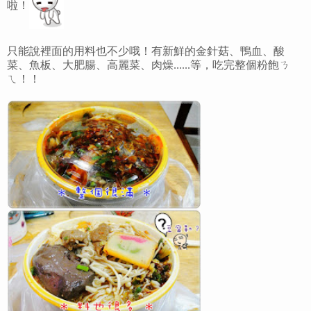
啦！
只能說裡面的用料也不少哦！有新鮮的金針菇、鴨血、酸
菜、魚板、大肥腸、高麗菜、肉燥......等，吃完整個粉飽ㄋ
ㄟ！！