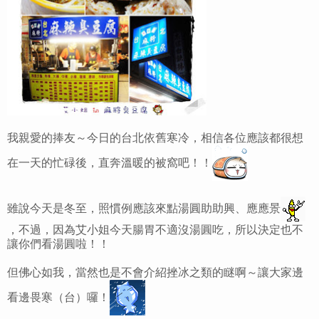
我親愛的捧友～今日的台北依舊寒冷，相信各位應該都很想
在一天的忙碌後，直奔溫暖的被窩吧！！
雖說今天是冬至，照慣例應該來點湯圓助助興、應應景
，不過，因為艾小姐今天腸胃不適沒湯圓吃，所以決定也不
讓你們看湯圓啦！！
但佛心如我，當然也是不會介紹挫冰之類的瞇啊～讓大家邊
看邊畏寒（台）囉！