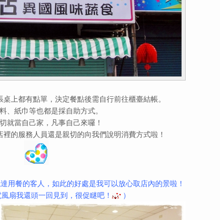
張桌上都有點單，決定餐點後需自行前往櫃臺結帳。
料、紙巾等也都是採自助方式。
切就當自己家，凡事自己來囉！
店裡的服務人員還是親切的向我們說明消費方式啦！
抵達用餐的客人，如此的好處是我可以放心取店內的景啦！
電風扇我還頭一回見到，很促瞇吧！
）