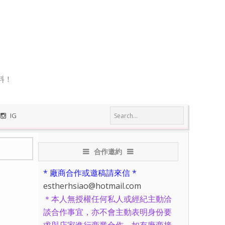
料！
IG
合作邀約
* 廠商合作或邀稿請來信 *
estherhsiao@hotmail.com
＊本人無授權任何私人或經紀主動洽
談合作事宜，亦不會主動表明身份要