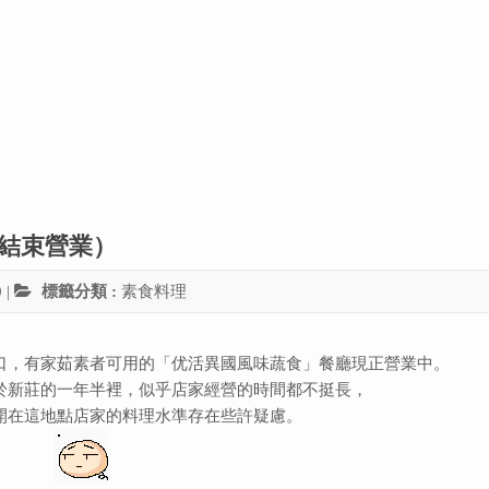
已結束營業）
0
|
標籤分類 :
素食料理
口，有家茹素者可用的「优活異國風味蔬食」餐廳現正營業中。
於新莊的一年半裡，似乎店家經營的時間都不挺長，
開在這地點店家的料理水準存在些許疑慮。