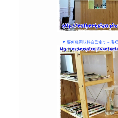
▼ 要何種調味料自己拿ㄅ～店