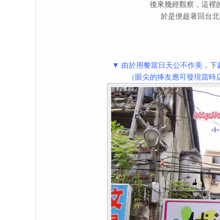
後來幾經觀察，這裡
於是便趁著回台北
▼ 由於用餐當日天公不作美，
（眼尖的捧友應可發現當時