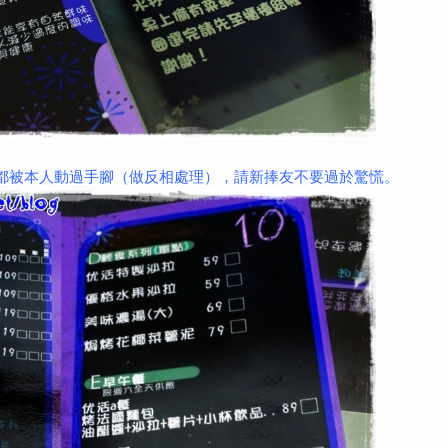
片都被本人動過手腳（做反相處理），請新捧友不要過於驚慌。