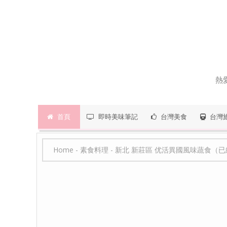
熱
首頁
即時美味筆記
台灣美食
台灣
Home
-
素食料理
-
新北 新莊區 优活異國風味蔬食（