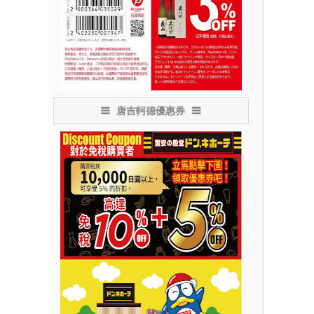
唐吉軻德優惠券