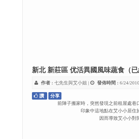
新北 新莊區 优活異國風味蔬食（
作者 :
七先生與艾小姐
|
發佈時間 :
6/24/201
讚
分享
前陣子搬家時，突然發現之前租屋處巷
印象中這地點在艾小小居住
因而導致艾小小對