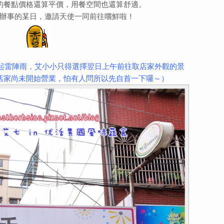
的餐點價格還算平價，用餐空間也還算舒適。
辦事的某日，邀請天使一同前往嚐鮮啦！
下起雷陣雨，艾小小只得選擇翌日上午前往取店家外觀的景
店家尚未開始營業，怕有人問所以先自首一下囉～）