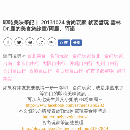
即時美味筆記〡 20131024 食尚玩家 就要醬玩 雲林
Dr.龐的美食急診室/阿龐、阿諾
LINE
讚
分享
熱門搜尋☞
台北美食
食尚玩家
食尚玩家台北
食尚玩家
台南
東京自由行
大阪自由行
沖繩自由行
九州自由行
香川自由行
香港自由行
名古屋自由行
好市多必買物
超商
集點
如果有捧友想要獲得一步一腳印、食尚玩家，或是康熙來了...
等節目的即時美味資訊，
可加入七先生與艾小姐的FB粉絲團～
http://www.facebook.com/estherhsiao0202
本文資訊亦將發表於Timely 電視美食即時通：
http://timely.tv/delicious/
食尚玩家筆記總整理：
http://blog.xuite.net/estherhsiao/blog/80102849