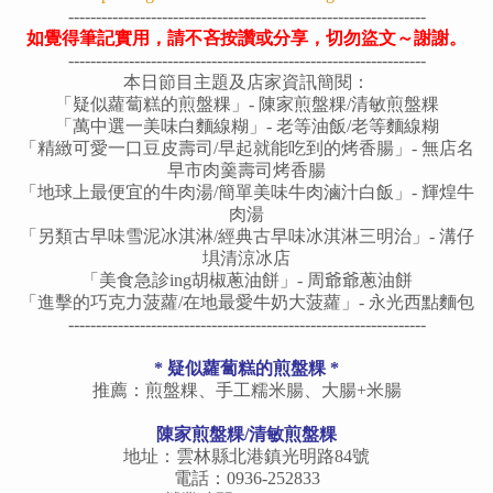
-----------------------------------------------------------------
如覺得筆記實用，請不吝按讚或分享，切勿盜文～謝謝。
-----------------------------------------------------------------
本日節目主題及店家資訊簡閱：
「
疑似蘿蔔糕的
煎盤粿
」-
陳家煎盤粿/
清敏煎盤粿
「萬中選一美味白麵線糊」-
老等油飯/老等麵線糊
「
精緻可愛一口豆皮壽司
/早起就能吃到的烤香腸
」-
無店名
早市肉羹壽司烤香腸
「地球上最便宜的牛肉湯/簡單美味牛肉滷汁白飯」- 輝煌牛
肉湯
「
另類古早味雪泥冰淇淋/經典古早味冰淇淋三明治
」- 溝仔
埧清涼冰店
「美食急診ing胡椒蔥油餅」- 周爺爺蔥油餅
「
進擊的巧克力菠蘿/在地最愛牛奶大菠蘿
」-
永光西點麵包
-----------------------------------------------------------------
* 疑似蘿蔔糕的
煎盤粿
*
推薦：煎盤粿、手工糯米腸、大腸+米腸
陳家煎盤粿/清敏煎盤粿
地址：雲林縣北港鎮光明路84號
電話：0936-252833