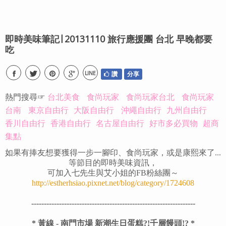
即時美味筆記∣ 20131110 旅行應援團 台北 早晚都要
吃
LINE
讚
分享
熱門搜尋☞
台北美食
食尚玩家
食尚玩家台北
食尚玩家
台南
東京自由行
大阪自由行
沖繩自由行
九州自由行
香川自由行
香港自由行
名古屋自由行
好市多必買物
超商
集點
如果有捧友想要獲得一步一腳印、食尚玩家，或是康熙來了...
等節目的即時美味資訊，
可加入七先生與艾小姐的FB粉絲團～
http://estherhsiao.pixnet.net/blog/category/1724608
-----------------------------------------------------------------
* 黃線 - 南門市場 新潮生日蛋糕?!千層饅頭!? *