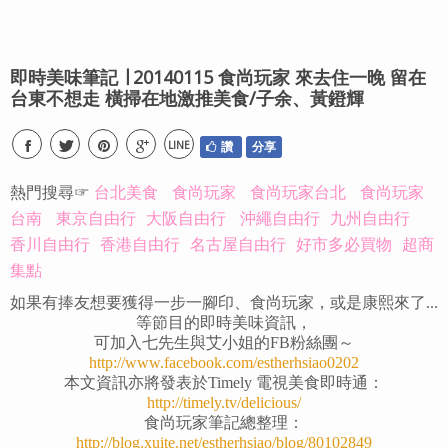
即時美味筆記 ∣ 20140115 食尚玩家 來去住一晚 留在
台東不想走 橫掃在地激推美食/子余、黃鐙輝
LINE
讚
分享
熱門搜尋☞
台北美食
食尚玩家
食尚玩家台北
食尚玩家
台南
東京自由行
大阪自由行
沖繩自由行
九州自由行
香川自由行
香港自由行
名古屋自由行
好市多必買物
超商
集點
如果有捧友想要獲得一步一腳印、食尚玩家，或是康熙來了...
等節目的即時美味資訊，
可加入七先生與艾小姐的FB粉絲團～
http://www.facebook.com/estherhsiao0202
本文資訊亦將發表於Timely 電視美食即時通：
http://timely.tv/delicious/
食尚玩家筆記總整理：
http://blog.xuite.net/estherhsiao/blog/80102849