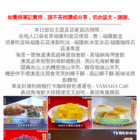
玩水小吃通通包！
-----------------------------------------------------------------
如覺得筆記實用，請不吝按讚或分享，切勿盜文～謝謝。
-----------------------------------------------------------------
本日節目主題及店家資訊簡閱：
在地人口袋名單福隆到老店便當 - 詹ㄟ福隆飯盒
消暑吃這味福隆石花凍新吃法 -
福隆飲冰室冰店/
福隆咖啡石
花凍專賣
海景一覽無遺澳底超棒渡假會館 - 莫瑞納海灣會館
澳底必來朝聖的海鮮總動員 - 黑白毛海鮮餐廳
隱藏在山上的機密放山羊乳 -
雞母嶺放山羊乳
機密伴手禮澳底沒買會哭哭的椰子酥 - 鼎記椰子酥/新味珍西
點麵包
車友好康到相報打卡咖啡餅乾通通包 - YAMAHA Café
鼻頭角海鮮大排檔便宜又好吃 - 鼻頭角服務區