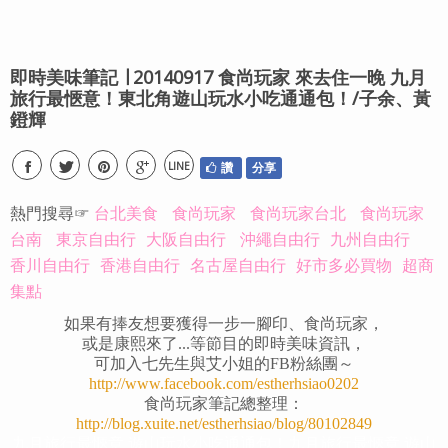
即時美味筆記 ∣ 20140917 食尚玩家 來去住一晚 九月
旅行最愜意！東北角遊山玩水小吃通通包！/子余、黃
鐙輝
LINE
讚
分享
熱門搜尋☞
台北美食
食尚玩家
食尚玩家台北
食尚玩家
台南
東京自由行
大阪自由行
沖繩自由行
九州自由行
香川自由行
香港自由行
名古屋自由行
好市多必買物
超商
集點
如果有捧友想要獲得一步一腳印、食尚玩家，
或是康熙來了...等節目的即時美味資訊，
可加入七先生與艾小姐的FB粉絲團～
http://www.facebook.com/estherhsiao0202
食尚玩家筆記總整理：
http://blog.xuite.net/estherhsiao/blog/80102849
九月旅行最愜意 遊山玩水小吃通通包！
九月旅行最愜意 遊山