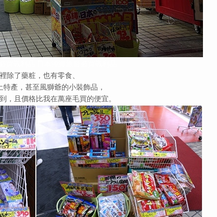
必買戰利品
日本沖繩旅遊必買戰利品
裡除了藥粧，也有零食、
土特產，甚至風獅爺的小裝飾品，
到，且價格比我在萬座毛買的便宜。