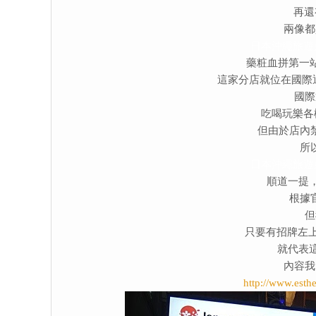
再還有
兩像都
日本沖繩旅遊
藥粧血拼第一站
這家分店就位在國際
國際
吃喝玩樂各
但由於店內
所
日本沖繩旅遊
順道一提
根據
但
只要有招牌左上角那
就代表
內容我
http://www.esth