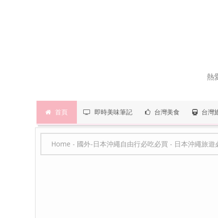
熱
首頁
即時美味筆記
台灣美食
台灣
Home
-
國外-日本沖繩自由行必吃必買
-
日本沖繩旅遊必買