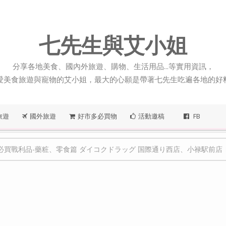
七先生與艾小姐
分享各地美食、國內外旅遊、購物、生活用品...等實用資訊，
愛美食旅遊與寵物的艾小姐，最大的心願是帶著七先生吃遍各地的好
旅遊
國外旅遊
好市多必買物
活動邀稿
FB
戰利品-藥粧、零食篇 ダイコクドラッグ 国際通り西店、小禄駅前店 ∣ 日本沖繩自助