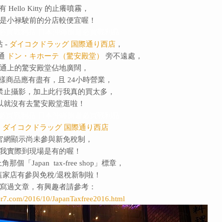
 Hello Kitty 的止癢噴霧，
是小禄駛前的分店較便宜喔！
必買戰利品
日本沖繩旅遊必買戰利品
 -
ダイコクドラッグ 国際通り西店
，
通
ドン・キホーテ（驚安殿堂）
旁不遠處，
通上的驚安殿堂佔地廣闊，
樣商品應有盡有，且 24小時營業，
禁止攝影，加上此行我真的買太多，
以就沒有去驚安殿堂逛啦！
必買戰利品
日本沖繩旅遊必買戰利品
，
ダイコクドラッグ 国際通り西店
官網顯示尚未參與新免稅制，
我實際到現場是有的喔！
個「Japan tax-free shop」標章，
這家店有參與免稅/退稅新制啦！
寫過文章，有興趣者請參考：
er7.com/2016/10/JapanTaxfree2016.html