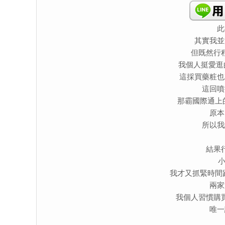
此
其實我並
但既然行
我個人挺愛
這採買藥粧也
這回噴
那霸國際通上
原本
所以我
結果
小
我才又抓緊時間
兩家
我個人習慣購
唯一