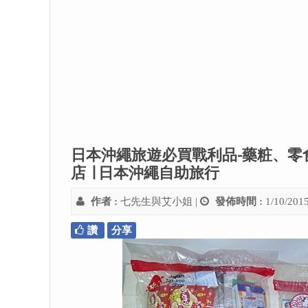
日本沖繩旅遊必買戰利品-藥粧、零
店 ∣ 日本沖繩自助旅行
作者 :
七先生與艾小姐
|
發佈時間 :
1/10/201
讚
分享