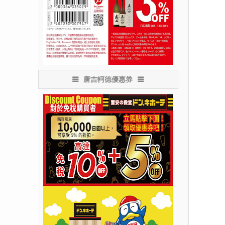
唐吉軻德優惠券