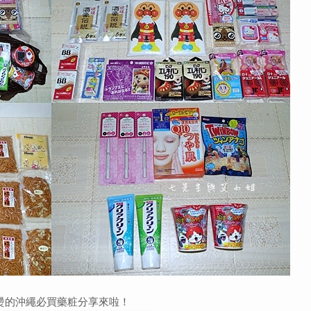
燙的沖繩必買藥粧分享來啦！