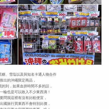
必買戰利品
日本沖繩旅遊必買戰利品
黑糖、雪塩以及與知名卡通人物合作
推出的沖繩限定商品，
買的到，如果血拼時間不多的話，
一輪也是可以敗入不少東西滴！
要問我這裡有沒有比較便宜，
出國旅行買東西不會特別比價，