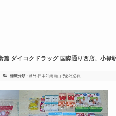
食篇 ダイコクドラッグ 国際通り西店、小禄
5
|
標籤分類 :
國外-日本沖繩自由行必吃必買