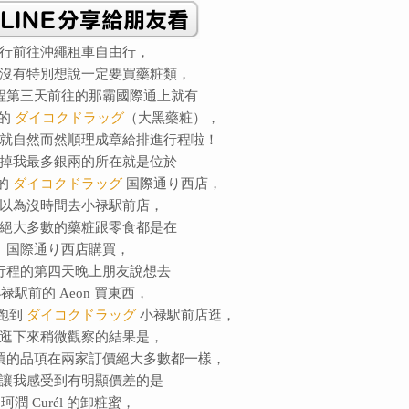
行前往沖繩租車自由行，
沒有特別想說一定要買藥粧類，
程第三天前往的那霸國際通上就有
逛的
ダイコクドラッグ
（大黑藥粧），
就自然而然順理成章給排進行程啦！
掉我最多銀兩的所在就是位於
的
ダイコクドラッグ
国際通り西店，
以為沒時間去小禄駅前店，
絕大多數的藥粧跟零食都是在
国際通り西店購買，
行程的第四天晚上朋友說想去
禄駅前的 Aeon 買東西，
跑到
ダイコクドラッグ
小禄駅前店逛，
逛下來稍微觀察的結果是，
買的品項在兩家訂價絕大多數都一樣，
讓我感受到有明顯價差的是
珂潤 Curél 的卸粧蜜，