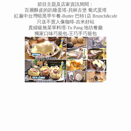
節目主題及店家資訊簡閱：
百層酥皮的趴睡蛋塔-貝林古堡 葡式蛋塔
紅遍中台灣暗黑早午餐-
Butter 巴特1店
Brunch&cafe
只送不賣人像咖啡-吉米好站
貴婦級無菜單料理-Tu Pang 地坊餐廳
獨家口味巧籠包-王巧手巧籠包