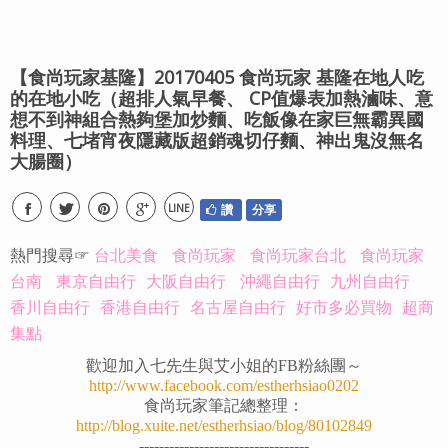
【食尚玩家基隆】20170405 食尚玩家 基隆在地人吃
的在地小吃（超排人氣早餐、 CP值爆表加熱滷味、意
想不到神組合熱夠堡加炒麵、吃飯像在家巨無霸異國
料理、七堵宵夜隱藏版超銷魂切仔麵、神出鬼沒無名
大腸圈）
LINE
讚
分享
熱門搜尋☞
台北美食
食尚玩家
食尚玩家台北
食尚玩家
台南
東京自由行
大阪自由行
沖繩自由行
九州自由行
香川自由行
香港自由行
名古屋自由行
好市多必買物
超商
集點
歡迎加入七先生與艾小姐的FB粉絲團～
http://www.facebook.com/estherhsiao0202
食尚玩家筆記總整理：
http://blog.xuite.net/estherhsiao/blog/80102849
----------------------------------