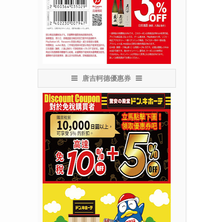
唐吉軻德優惠券