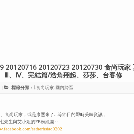
9 20120716 20120723 20120730 食尚玩家
Ⅱ、Ⅲ、Ⅳ、完結篇/浩角翔起、莎莎、台客修
2
|
標籤分類 :
∣-食尚玩家-國內跨區
、食尚玩家，或是康熙來了...等節目的即時美味資訊，
七先生與艾小姐的FB粉絲團～
ww.facebook.com/estherhsiao0202