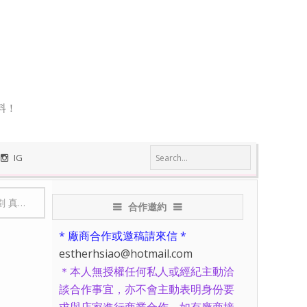
料！
IG
莎、台客修
合作邀約
* 廠商合作或邀稿請來信 *
estherhsiao@hotmail.com
＊本人無授權任何私人或經紀主動洽
談合作事宜，亦不會主動表明身份要