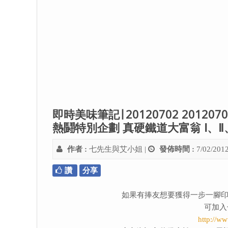
即時美味筆記∣ 20120702 2012070
熱鬪特別企劃 真硬鐵道大富翁 Ⅰ、
作者 :
七先生與艾小姐
|
發佈時間 :
7/02/201
讚
分享
如果有捧友想要獲得一步一腳印
可加入
http://w