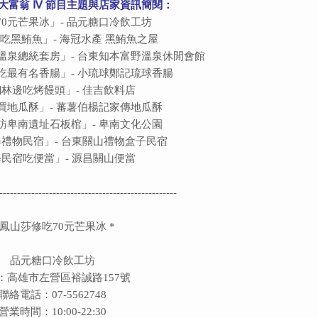
鐵道大富翁 Ⅳ 節目主題與店家資訊簡閱：
70元芒果冰」- 品元糖口冷飲工坊
吃黑鮪魚」- 海冠水產 黑鮪魚之屋
溫泉總統套房」- 台東知本富野溫泉休閒會館
吃最有名香腸」-
小琉球鄭記琉球香腸
林邊吃烤饅頭」- 佳吉飲料店
買地瓜酥」- 蕃薯伯楊記家傳地瓜酥
訪卑南遺址石板棺」- 卑南文化公園
禮物民宿」- 台東關山禮物盒子民宿
修民宿吃便當
」-
源昌關山便當
--------------------------------------------------
 鳳山莎修吃70元芒果冰 *
品元糖口冷飲工坊
：高雄市左營區裕誠路157號
聯絡電話：07-5562748
營業時間：10:00-22:30