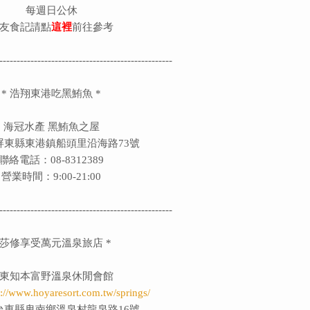
每週日公休
友食記請點
這裡
前往參考
--------------------------------------------------
* 浩翔東港吃黑鮪魚 *
海冠水產 黑鮪魚之屋
屏東縣東港鎮船頭里沿海路73號
聯絡電話：
08-8312389
營業時間：9:00-21:00
--------------------------------------------------
 莎修享受萬元溫泉旅店 *
東知本富野溫泉休閒會館
p://www.hoyaresort.com.tw/springs/
台東縣卑南鄉溫泉村龍泉路16號