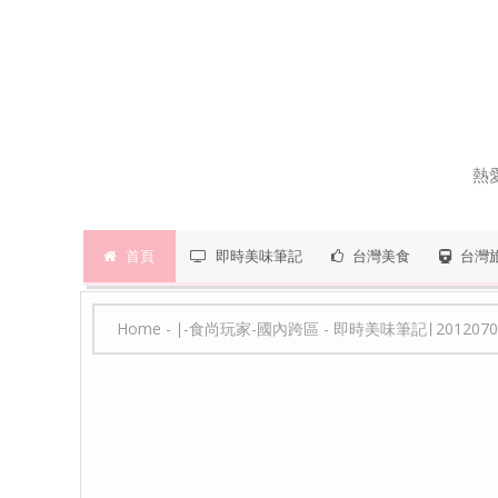
熱
首頁
即時美味筆記
台灣美食
台灣
Home
-
∣-食尚玩家-國內跨區
-
即時美味筆記∣ 20120702 201207