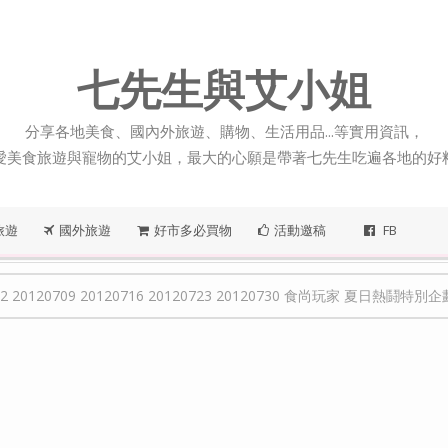
七先生與艾小姐
分享各地美食、國內外旅遊、購物、生活用品...等實用資訊，
愛美食旅遊與寵物的艾小姐，最大的心願是帶著七先生吃遍各地的好
旅遊
國外旅遊
好市多必買物
活動邀稿
FB
09 20120716 20120723 20120730 食尚玩家 夏日熱鬪特別企劃 真硬鐵道大富翁 Ⅰ、Ⅱ、Ⅲ、Ⅳ、完結篇/浩角翔起、莎