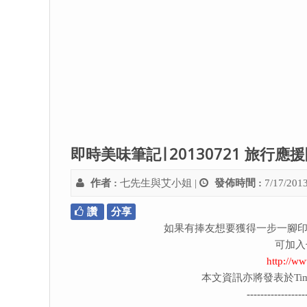
即時美味筆記∣ 20130721 旅行
作者 :
七先生與艾小姐
|
發佈時間 :
7/17/201
讚
分享
如果有捧友想要獲得一步一腳印
可加入
http://w
本文資訊亦將發表於Tim
-----------------