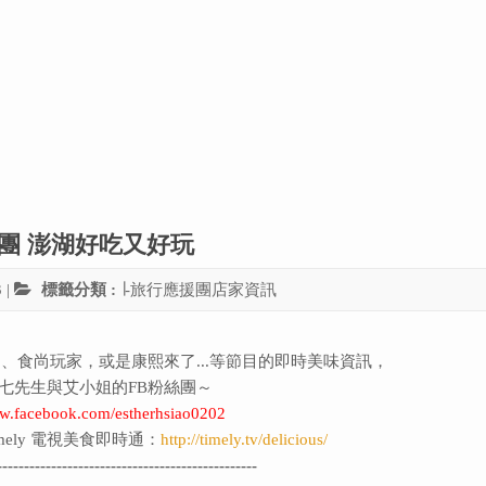
應援團 澎湖好吃又好玩
3
|
標籤分類 :
∣-旅行應援團店家資訊
、食尚玩家，或是康熙來了...等節目的即時美味資訊，
七先生與艾小姐的FB粉絲團～
ww.facebook.com/estherhsiao0202
ely 電視美食即時通：
http://timely.tv/delicious/
------------------------------------------------