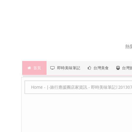
熱
首頁
即時美味筆記
台灣美食
台灣
Home
-
∣-旅行應援團店家資訊
-
即時美味筆記∣ 2013