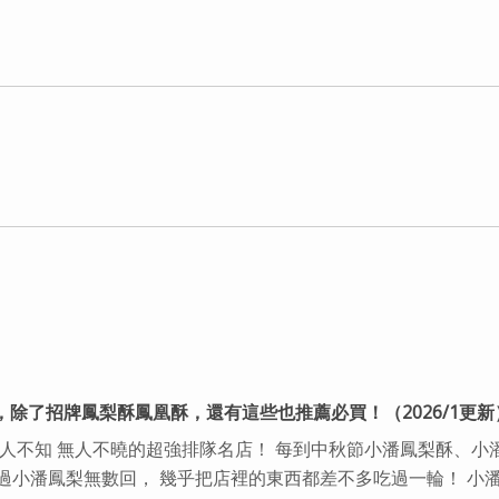
，除了招牌鳳梨酥鳳凰酥，還有這些也推薦必買！（2026/1更新
無人不知 無人不曉的超強排隊名店！ 每到中秋節小潘鳳梨酥、小
過小潘鳳梨無數回， 幾乎把店裡的東西都差不多吃過一輪！ 小