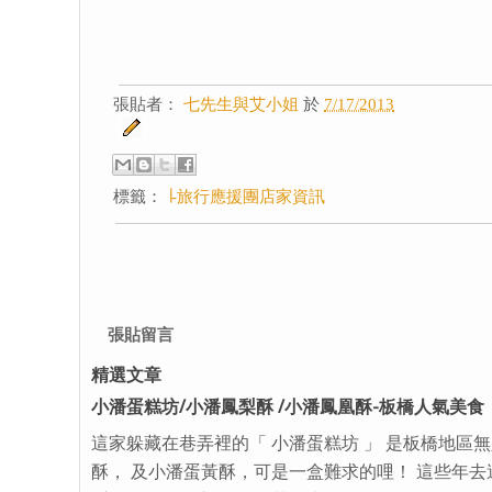
張貼者：
七先生與艾小姐
於
7/17/2013
標籤：
∣-旅行應援團店家資訊
張貼留言
精選文章
小潘蛋糕坊/小潘鳳梨酥 /小潘鳳凰酥-板橋人氣美食
這家躲藏在巷弄裡的「 小潘蛋糕坊 」 是板橋地區
酥， 及小潘蛋黃酥，可是一盒難求的哩！ 這些年去