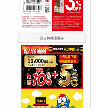
唐吉軻德優惠券