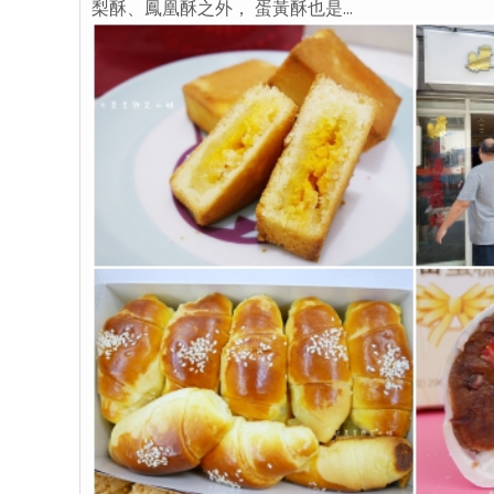
梨酥、鳳凰酥之外， 蛋黃酥也是...