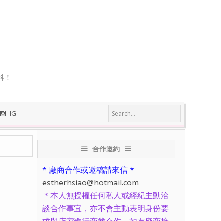
料！
IG
合作邀約
* 廠商合作或邀稿請來信 *
estherhsiao@hotmail.com
＊本人無授權任何私人或經紀主動洽
談合作事宜，亦不會主動表明身份要