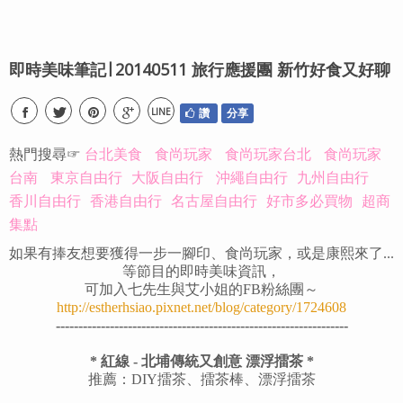
即時美味筆記∣ 20140511 旅行應援團 新竹好食又好聊
LINE
讚
分享
熱門搜尋☞
台北美食
食尚玩家
食尚玩家台北
食尚玩家
台南
東京自由行
大阪自由行
沖繩自由行
九州自由行
香川自由行
香港自由行
名古屋自由行
好市多必買物
超商
集點
如果有捧友想要獲得一步一腳印、食尚玩家，或是康熙來了...
等節目的即時美味資訊，
可加入七先生與艾小姐的FB粉絲團～
http://estherhsiao.pixnet.net/blog/category/1724608
-----------------------------------------------------------------
* 紅線 - 北埔傳統又創意 漂浮擂茶 *
推薦：DIY擂茶、擂茶棒、漂浮擂茶