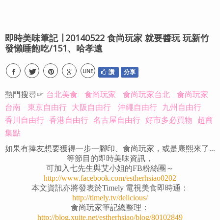
即時美味筆記 ∣ 20140522 食尚玩家 就要醬玩 玩新竹
發懶睡飽吃/151、哈孝遠
LINE
讚
分享
熱門搜尋☞
台北美食
食尚玩家
食尚玩家台北
食尚玩家
台南
東京自由行
大阪自由行
沖繩自由行
九州自由行
香川自由行
香港自由行
名古屋自由行
好市多必買物
超商
集點
如果有捧友想要獲得一步一腳印、食尚玩家，或是康熙來了...
等節目的即時美味資訊，
可加入七先生與艾小姐的FB粉絲團～
http://www.facebook.com/estherhsiao0202
本文資訊亦將發表於Timely 電視美食即時通：
http://timely.tv/delicious/
食尚玩家筆記總整理：
http://blog.xuite.net/estherhsiao/blog/80102849