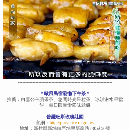
-----------------------------------------------------------------
*
歐風民宿發懶下午茶
*
推薦：白雪公主蘋果茶、悠閒時光果粒茶、冰淇淋水果鬆
餅、每日限量愛四味鬆餅
普羅旺斯玫瑰莊園
官網：
http://provence.okgo.tw/
地址：新竹縣新埔鎮巨埔里新龍路230巷50號