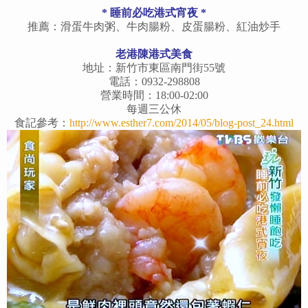
* 睡前必吃港式宵夜 *
推薦：滑蛋牛肉粥、牛肉腸粉、皮蛋腸粉、紅油炒手
老港陳港式美食
地址：新竹市東區南門街55號
電話：0932-298808
營業時間：18:00-02:00
每週三公休
食記參考：
http://www.esther7.com/2014/05/blog-post_24.html