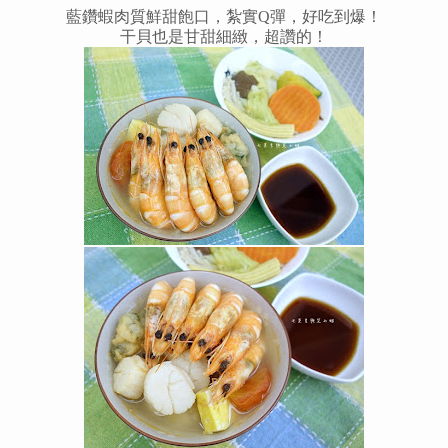
藍鑽蝦肉質鮮甜飽口，紮實Q彈，好吃到爆！
干貝也是甘甜細緻，超讚的！