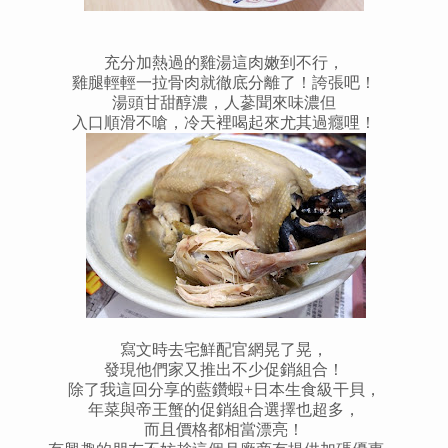
充分加熱過的雞湯這肉嫩到不行，
雞腿輕輕一拉骨肉就徹底分離了！誇張吧！
湯頭甘甜醇濃，人蔘聞來味濃但
入口順滑不嗆，冷天裡喝起來尤其過癮哩！
寫文時去宅鮮配官網晃了晃，
發現他們家又推出不少促銷組合！
除了我這回分享的藍鑽蝦+日本生食級干貝，
年菜與帝王蟹的促銷組合選擇也超多，
而且價格都相當漂亮！