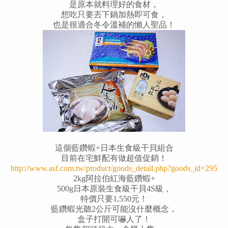
是原本就料理好的食材，
想吃只要丟下鍋加熱即可食，
也是很適合冬令溫補的懶人聖品！
這個藍鑽蝦+日本生食級干貝組合
目前在宅鮮配有做超值促銷！
http://www.asf.com.tw/product/goods_detail.php?goods_id=295
2kg阿拉伯紅海藍鑽蝦+
500g日本原裝生食級干貝4S級，
特價只要1,550元！
藍鑽蝦光聽2公斤可能沒什麼概念，
盒子打開可嚇人了！