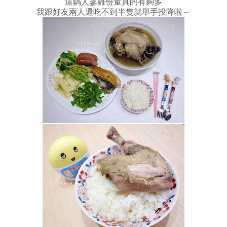
這鍋人蔘雞份量真的有夠多
我跟好友兩人還吃不到半隻就舉手投降啦～