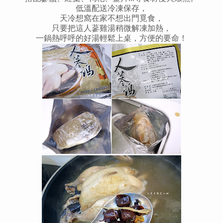
低溫配送冷凍保存，
天冷想窩在家不想出門覓食，
只要把這人蔘雞湯稍微解凍加熱，
一鍋熱呼呼的好湯輕鬆上桌，方便的要命！