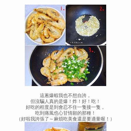
這蔥爆蝦我也不想自誇，
但沒騙人真的是爆！炸！好！吃！
好吃的程度是到會忍不住一隻接一隻，
吃到痛風也心甘情願的那種！
（好啦我誇張了～麻煩吃美食還是要適量喔！）