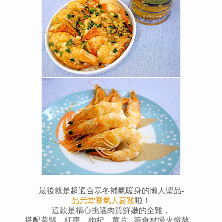
最後就是超適合寒冬補氣暖身的懶人聖品-
品元堂養氣人蔘雞
啦！
這款是精心挑選肉質鮮嫩的全雞，
搭配蔘鬚、紅棗、枸杞、薑片...等食材慢火燉熬。