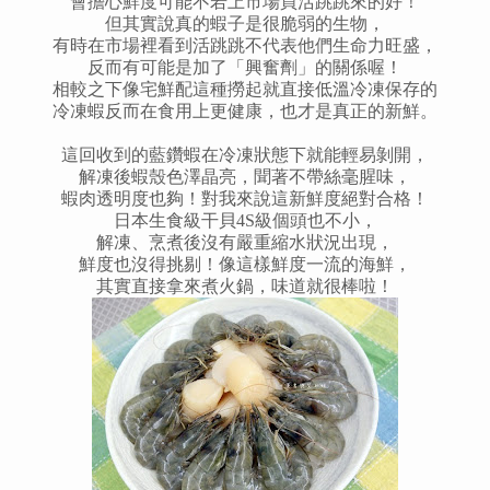
會擔心鮮度可能不若上市場買活跳跳來的好！
但其實說真的蝦子是很脆弱的生物，
有時在市場裡看到活跳跳不代表他們生命力旺盛，
反而有可能是加了「興奮劑」的關係喔！
相較之下像宅鮮配這種撈起就直接低溫冷凍保存的
冷凍蝦反而在食用上更健康，也才是真正的新鮮。
這回收到的藍鑽蝦在冷凍狀態下就能輕易剝開，
解凍後蝦殼色澤晶亮，聞著不帶絲毫腥味，
蝦肉透明度也夠！對我來說這新鮮度絕對合格！
日本生食級干貝
4S級個頭也不小，
解凍、烹煮後沒有嚴重縮水狀況出現，
鮮度也沒得挑剔！
像這樣鮮度一流的海鮮，
其實直接拿來煮火鍋，
味道就很棒啦！