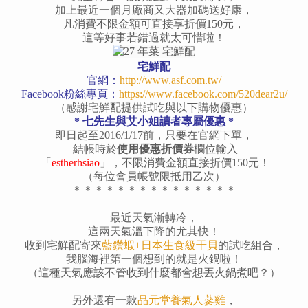
加上最近一個月廠商又大器加碼送好康，
凡消費不限金額可直接享折價150元，
這等好事若錯過就太可惜啦！
宅鮮配
官網：
http://www.asf.com.tw/
Facebook粉絲專頁：
https://www.facebook.com/520dear2u/
（感謝宅鮮配提供試吃與以下購物優惠）
* 七先生與艾小姐讀者專屬優惠 *
即日起至2016/1/17前，只要在官網下單，
結帳時於
使用優惠折價券
欄位輸入
「
estherhsiao
」，不限消費金額直接折價150元！
（每位會員帳號限抵用乙次）
＊＊＊＊＊＊＊＊＊＊＊＊＊＊＊
最近天氣漸轉冷，
這兩天氣溫下降的尤其快！
收到宅鮮配寄來
藍鑽蝦+日本生食級干貝
的試吃組合，
我腦海裡第一個想到的就是火鍋啦！
（這種天氣應該不管收到什麼都會想丟火鍋煮吧？）
另外還有一款
品元堂養氣人蔘雞
，