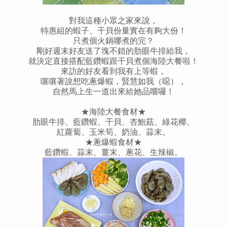
對我這種小眾之家來說，
特惠組的蝦子、干貝份量實在有夠大份！
只煮個火鍋哪煮的完？
剛好週末好友送了塊不錯的肋眼牛排給我，
就決定直接搭配藍鑽蝦跟干貝煮個海陸大餐啦！
來訪的好友看到我有上等蝦，
嚷嚷著說想吃蔥爆蝦，賢慧如我（噁），
自然馬上生一道出來給她品嚐囉！
★海陸大餐食材★
肋眼牛排、藍鑽蝦、干貝、杏鮑菇、綠花椰、
紅蘿蔔、玉米筍、奶油、蒜末。
★蔥爆蝦食材★
藍鑽蝦、蒜末、薑末、蔥花、生辣椒。