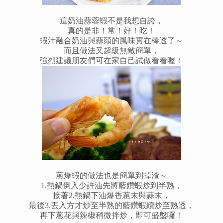
這奶油蒜蓉蝦不是我想自誇，
真的是非！常！好！吃！
蝦汁融合奶油與蒜頭的風味實在棒透了～
而且做法又超級無敵簡單，
強烈建議朋友們可在家自己試做看看喔！
蔥爆蝦的做法也是簡單到掉渣～
1.熱鍋倒入少許油先將藍鑽蝦炒到半熟，
接著2.熱鍋下油爆香蔥末與蒜末，
最後3.丟入方才炒至半熟的藍鑽蝦續炒至熟透，
再下蔥花與辣椒稍微拌炒，即可盛盤囉！