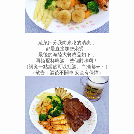
蔬菜部分我向來吃的清爽，
都是直接加鹽汆燙，
最後的海陸大餐成品如下，
再搭配杯啤酒，整個對味啊！
（講究一點當然可以紅酒、白酒都來～）
（敬告：酒後不開車 安全有保障）