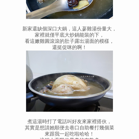
新家還缺個深口大鍋，這人蔘雞湯份量大，
家裡就僅平底大炒鍋能裝的下，
看這嫩雞圓滾滾的肚子露出湯面的模樣，
還挺促咪的啊！
煮這湯時打了電話叫好友來家裡搭伙，
其實是想請她順便去巷口自助餐打幾個菜
來跟我一起吃啦哈哈！