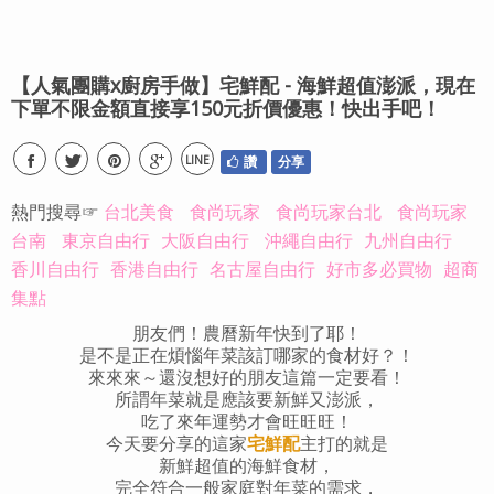
【人氣團購x廚房手做】宅鮮配 - 海鮮超值澎派，現在
下單不限金額直接享150元折價優惠！快出手吧！
LINE
讚
分享
熱門搜尋☞
台北美食
食尚玩家
食尚玩家台北
食尚玩家
台南
東京自由行
大阪自由行
沖繩自由行
九州自由行
香川自由行
香港自由行
名古屋自由行
好市多必買物
超商
集點
朋友們！農曆新年快到了耶！
是不是正在煩惱年菜該訂哪家的食材好？！
來來來～還沒想好的朋友這篇一定要看！
所謂年菜就是應該要新鮮又澎派，
吃了來年運勢才會旺旺旺！
今天要分享的這家
宅鮮配
主打的就是
新鮮超值的海鮮食材，
完全符合一般家庭對年菜的需求，