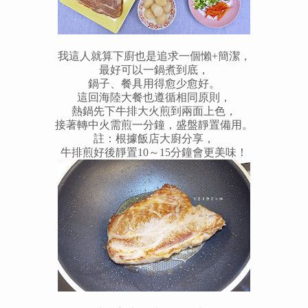
我這人就算下廚也是追求一個懶+簡潔，
最好可以一鍋煮到底，
鍋子、餐具用得愈少愈好。
這回海陸大餐也遵循相同原則，
熱鍋先下牛排大火煎到兩面上色，
接著轉中火需煎一分鐘，盛盤靜置備用。
註：根據飯店大廚分享，
牛排煎好後靜置10～15分鐘會更美味！