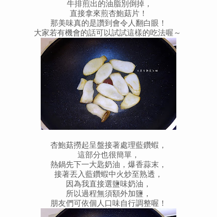
牛排煎出的油脂別倒掉，
直接拿來煎杏鮑菇片！
那美味真的是讚到會令人翻白眼！
大家若有機會的話可以試試這樣的吃法喔～
杏鮑菇撈起呈盤接著處理藍鑽蝦，
這部分也很簡單，
熱鍋先下一大匙奶油，爆香蒜末，
接著丟入藍鑽蝦中火炒至熟透，
因為我直接選鹽味奶油，
所以過程無須額外加鹽，
朋友們可依個人口味自行調整喔！