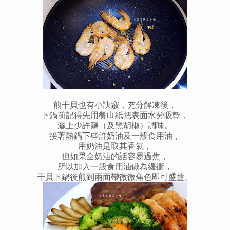
煎干貝也有小訣竅，充分解凍後，
下鍋前記得先用餐巾紙把表面水分吸乾，
灑上少許鹽（及黑胡椒）調味。
接著熱鍋下些許奶油及一般食用油，
用奶油是取其香氣，
但如果全奶油的話容易過焦，
所以加入一般食用油做為緩衝，
干貝下鍋後煎到兩面帶微微焦色即可盛盤。