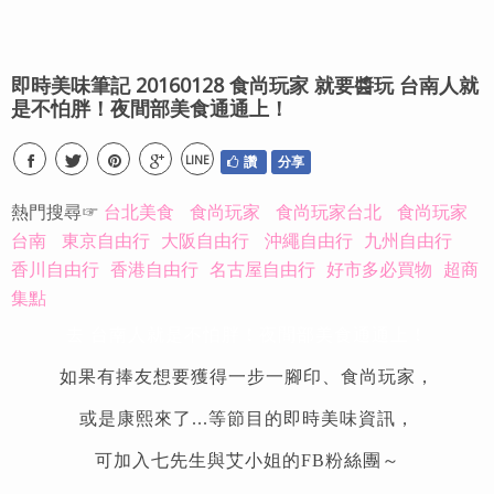
即時美味筆記 20160128 食尚玩家 就要醬玩 台南人就
是不怕胖！夜間部美食通通上！
LINE
讚
分享
熱門搜尋☞
台北美食
食尚玩家
食尚玩家台北
食尚玩家
台南
東京自由行
大阪自由行
沖繩自由行
九州自由行
香川自由行
香港自由行
名古屋自由行
好市多必買物
超商
集點
去 台南人就是不怕胖！夜間部美食通通上！
如果有捧友想要獲得一步一腳印、食尚玩家，
或是康熙來了...等節目的即時美味資訊，
可加入七先生與艾小姐的FB粉絲團～