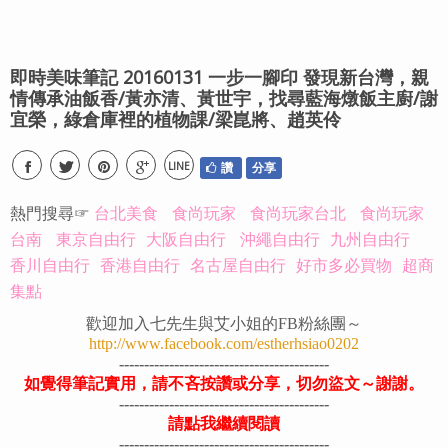
即時美味筆記 20160131 一步一腳印 發現新台灣，親
情傳承油飯香/黃亦清、黃世宇，找尋藍海燉飯主廚/謝
宜榮，綠倉庫裡的植物課/梁崑將、趙英伶
LINE
讚
分享
熱門搜尋☞
台北美食
食尚玩家
食尚玩家台北
食尚玩家
台南
東京自由行
大阪自由行
沖繩自由行
九州自由行
香川自由行
香港自由行
名古屋自由行
好市多必買物
超商
集點
歡迎加入七先生與艾小姐的FB粉絲團～
http://www.facebook.com/estherhsiao0202
------------------------------------------
如覺得筆記實用，請不吝按讚或分享，切勿盜文～謝謝。
------------------------------------------
請點我繼續閱讀
------------------------------------------