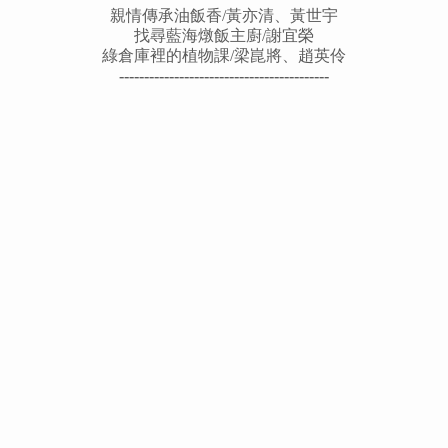
親情傳承油飯香/黃亦清、黃世宇
找尋藍海燉飯主廚/謝宜榮
綠倉庫裡的植物課/梁崑將、趙英伶
------------------------------------------