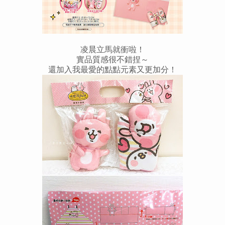
凌晨立馬就衝啦！
實品質感很不錯捏～
還加入我最愛的點點元素又更加分！