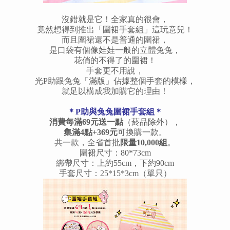
沒錯就是它！全家真的很會，
竟然想得到推出「圍裙手套組」這玩意兒！
而且圍裙還不是普通的圍裙，
是口袋有個像娃娃一般的立體兔兔，
花俏的不得了的圍裙！
手套更不用說，
光P助跟兔兔「滿版」佔據整個手套的模樣，
就足以構成我加購它的理由！
＊P助與兔兔圍裙手套組＊
消費每滿69元送一點
（菸品除外），
集滿4點+369元
可換購一款。
共一款，全省首批
限量10,000組
。
圍裙尺寸：80*73cm
綁帶尺寸：上約55cm，下約90cm
手套尺寸：25*15*3cm（單只）