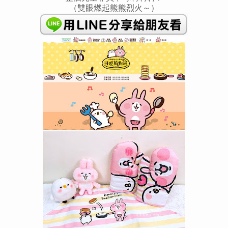
（雙眼燃起熊熊烈火～）