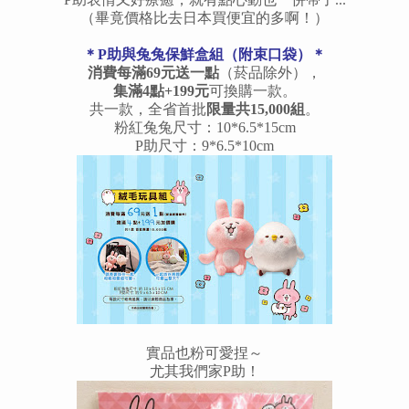
（畢竟價格比去日本買便宜的多啊！）
＊P助與兔兔保鮮盒組（附束口袋）＊
消費每滿69元送一點
（菸品除外），
集滿4點+199元
可換購一款。
共一款，全省首批
限量共15,000組
。
粉紅兔兔尺寸：10*6.5*15cm
P助尺寸：9*6.5*10cm
實品也粉可愛捏～
尤其我們家P助！