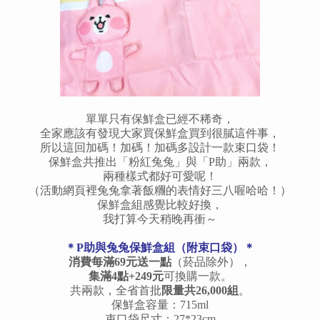
單單只有保鮮盒已經不稀奇，
全家應該有發現大家買保鮮盒買到很膩這件事，
所以這回加碼！加碼！加碼多設計一款束口袋！
保鮮盒共推出「粉紅兔兔」與「P助」兩款，
兩種樣式都好可愛呢！
（活動網頁裡兔兔拿著飯糰的表情好三八喔哈哈！）
保鮮盒組感覺比較好換，
我打算今天稍晚再衝～
＊P助與兔兔保鮮盒組（附束口袋）＊
消費每滿69元送一點
（菸品除外），
集滿4點+249元
可換購一款。
共兩款，全省首批
限量共26,000組
。
保鮮盒容量：715ml
束口袋尺寸：27*23cm