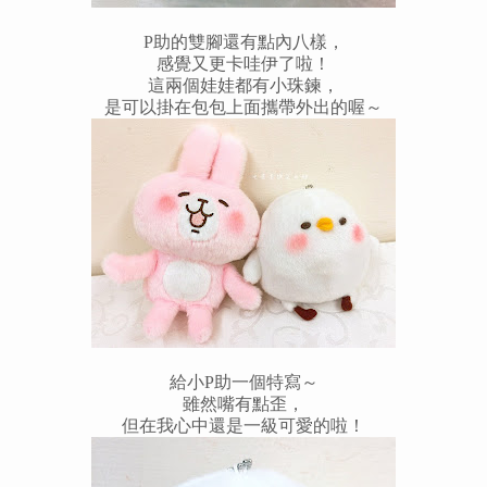
P助的雙腳還有點內八樣，
感覺又更卡哇伊了啦！
這兩個娃娃都有小珠鍊，
是可以掛在包包上面攜帶外出的喔～
給小P助一個特寫～
雖然嘴有點歪，
但在我心中還是一級可愛的啦！