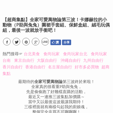
【超商集點】全家可愛萬物論第三波！卡娜赫拉的小
動物（P助與兔兔）圍裙手套組、保鮮盒組、絨毛玩偶
組，最後一波就放手衝吧！
LINE
讚
分享
熱門搜尋☞
台北美食
食尚玩家
食尚玩家台北
食尚玩家
台南
東京自由行
大阪自由行
沖繩自由行
九州自由行
香川自由行
香港自由行
名古屋自由行
好市多必買物
超商
集點
最期待的
全家可愛萬物論
第三波終於來啦！
全家真的很看重P助與兔兔，
先是偷偷跑了好幾檔直購的活動，
最近又一連推三波集點加價購～
當中又以最後這波最讓我期待！
三樣裡面就有兩樣勾起我的廚娘魂，
整個完全非買不可啊啊啊！