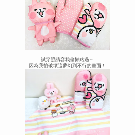
試穿照請容我偷懶略過～
因為我怕破壞這夢幻到不行的畫面！