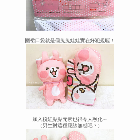
圍裙口袋就是個兔兔娃娃實在好犯規喔！
加入粉紅點點元素也很令人融化～
（男生對這種應該無感吧？）