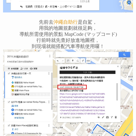
先前去
沖繩自助行
是自駕，
用我的地圖規劃就很足夠，
導航所需使用的景點 MapCode (マップコード)
行前時就先查好放進地圖裡，
到現場就能搭配汽車導航使用囉！