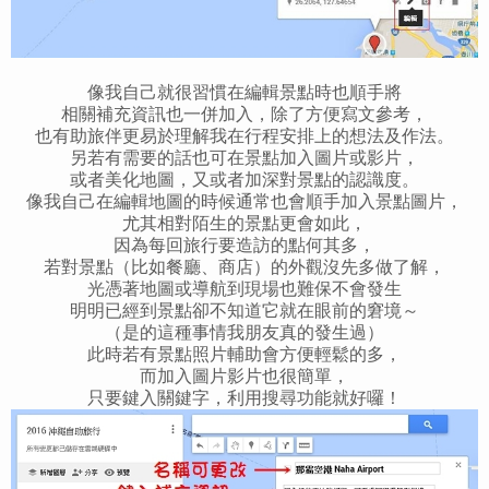
像我自己就很習慣在編輯景點時也順手將
相關補充資訊也一併加入，除了方便寫文參考，
也有助旅伴更易於理解我在行程安排上的想法及作法。
另若有需要的話也可在景點加入圖片或影片，
或者美化地圖，又或者加深對景點的認識度。
像我自己在編輯地圖的時候通常也會順手加入景點圖片，
尤其相對陌生的景點更會如此，
因為每回旅行要造訪的點何其多，
若對景點（比如餐廳、商店）的外觀沒先多做了解，
光憑著地圖或導航到現場也難保不會發生
明明已經到景點卻不知道它就在眼前的窘境～
（是的這種事情我朋友真的發生過）
此時若有景點照片輔助會方便輕鬆的多，
而加入圖片影片也很簡單，
只要鍵入關鍵字，利用搜尋功能就好囉！