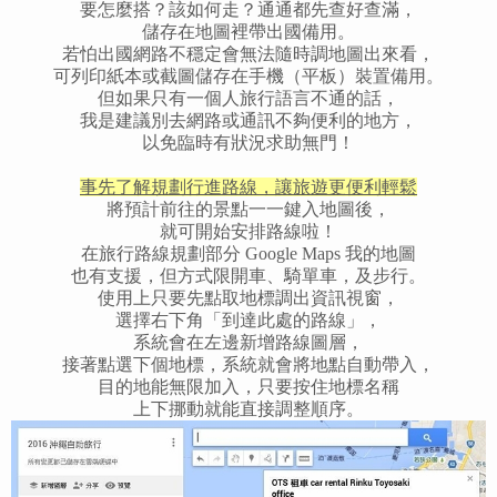
要怎麼搭？該如何走？通通都先查好查滿，
儲存在地圖裡帶出國備用。
若怕出國網路不穩定會無法隨時調地圖出來看，
可列印紙本或截圖儲存在手機（平板）裝置備用。
但如果只有一個人旅行語言不通的話，
我是建議別去網路或通訊不夠便利的地方，
以免臨時有狀況求助無門！
事先
了解
規劃行進路線，讓旅遊更便利輕鬆
將預計前往的景點一一鍵入地圖後，
就可開始安排路線啦！
在旅行路線規劃部分 Google Maps 我的地圖
也有支援，但方式限開車、騎單車，及步行。
使用上只要先點取地標調出資訊視窗，
選擇右下角「到達此處的路線」，
系統會在左邊新增路線圖層，
接著點選下個地標，系統就會將地點自動帶入，
目的地能無限加入，只要按住地標名稱
上下挪動就能直接調整順序。