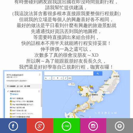
有時會碰到網友跟我說出國在即沒時間規劃行程，
請我幫忙提供建議，
（我這說法算含蓄很多根本直接跟我要整個行程規劃）
但就我的立場是每個人的興趣喜好各不相同，
最好的做法是平日看到什麼有興趣的旅遊景點就
先通通找好資訊丟到我的地圖裡，
等需要時直接調出來組合排列，
快的話根本不用半天就能將行程安排妥當！
伸手牌偶一為之還可以，
次數多了真的很會沒朋友～XD
所以啊～為了能跟親朋好友長長久久，
我們還是好好學靠自己規劃行程，咖實在囉！
LINE