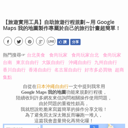
【旅遊實用工具】自助旅遊行程規劃～用 Google
Maps 我的地圖製作專屬於自己的旅行計畫超簡單！
LINE
讚
分享
熱門搜尋☞
台北美食
食尚玩家
食尚玩家台北
食尚玩家
台南
東京自由行
大阪自由行
沖繩自由行
九州自由行
香川自由行
香港自由行
名古屋自由行
好市多必買物
超商
集點
自從在
日本沖繩自由行
一文中提到我常用
Google Maps 我的地圖
功能來規劃行程後，
陸續收到許多網友來信詢問相關操作使用問題，
由於問題的重複性頗高，
我就想說乾脆來寫篇簡單的操作分享文啦！
為了避免寫太深太雜反而嚇跑一堆人，
這篇我會盡量簡化再簡化囉！