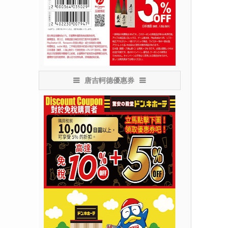
唐吉軻德優惠券