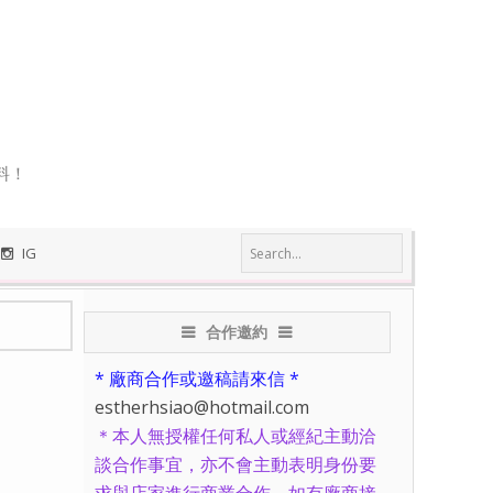
料！
IG
合作邀約
* 廠商合作或邀稿請來信 *
estherhsiao@hotmail.com
＊本人無授權任何私人或經紀主動洽
談合作事宜，亦不會主動表明身份要