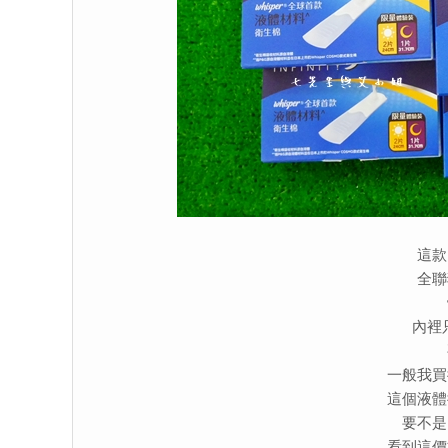
這款
全聯
內裡
一般我買
這個液體
要不是
看到這價