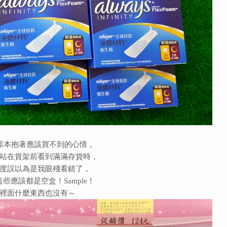
原本抱著應該買不到的心情，
站在貨架前看到滿滿存貨時，
度誤以為是我眼殘看錯了，
些應該都是空盒！Sample！
裡面什麼東西也沒有～