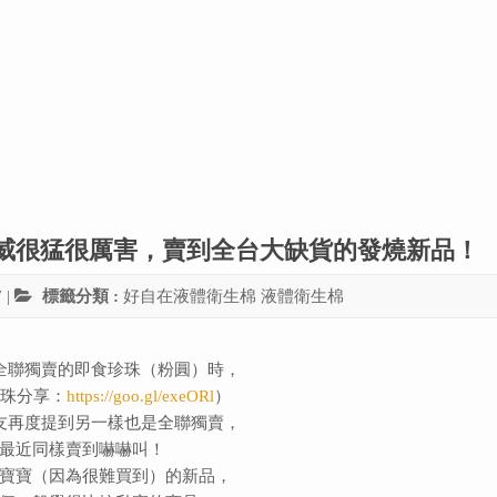
很威很猛很厲害，賣到全台大缺貨的發燒新品！
7
|
標籤分類 :
好自在液體衛生棉
液體衛生棉
全聯獨賣的即食珍珠（粉圓）時，
珍珠分享：
https://goo.gl/exeORl
）
友再度提到另一樣也是全聯獨賣，
最近同樣賣到嚇嚇叫！
寶寶（因為很難買到）的新品，