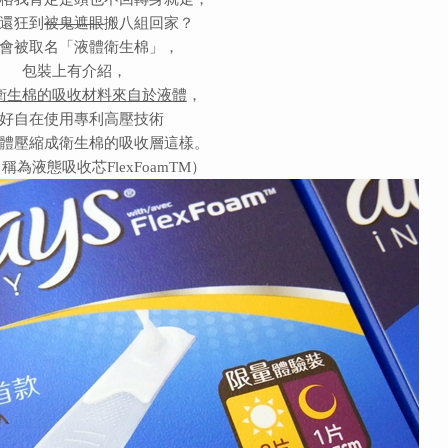
還狂到
被鬼遮眼
搬八組回家？
會被取名「液體衛生棉」，
包裝上有介紹，
衛生棉的吸收材料來自於液體
，
好自在使用專利高壓技術
體壓縮成衛生棉的吸收層這樣。
稱為液態吸收芯FlexFoamTM）