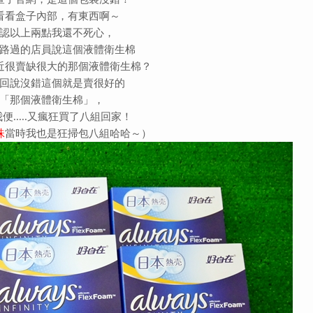
看看盒子內部，有東西啊～
認以上兩點我還不死心，
路過的店員說這個液體衛生棉
近很賣缺很大的那個液體衛生棉？
回說沒錯這個就是賣很好的
「那個液體衛生棉」，
便.....又瘋狂買了八組回家！
珠
當時我也是狂掃包八組哈哈～）