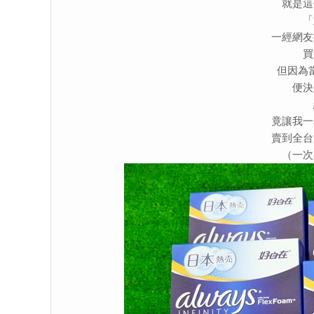
就是這
「
一經網友
買
但因為
便決
竟讓我一
賣到全台
（一次