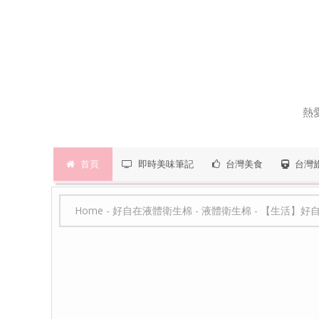
熱
首頁
即時美味筆記
台灣美食
台灣
Home
-
好自在液體衛生棉
-
液體衛生棉
-
【生活】好