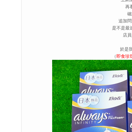
再
確
追加問
是不是最
店員
於是我
（
即食珍