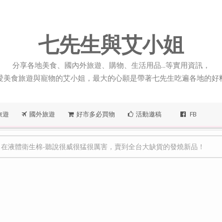
七先生與艾小姐
分享各地美食、國內外旅遊、購物、生活用品...等實用資訊，
愛美食旅遊與寵物的艾小姐，最大的心願是帶著七先生吃遍各地的好
旅遊
國外旅遊
好市多必買物
活動邀稿
FB
自在液體衛生棉-聽說很威很猛很厲害，賣到全台大缺貨的發燒新品！