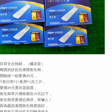
目前全台熱銷，
（據說是）
獨賣的好自在液體衛生棉，
體驗組一組要價49元，
只有日用*2+夜用*1共三片，
要價49元實在是頗貴，
衛生棉單片價格都在10元以下，
衛生棉竟要價近兩倍，有嚇人！
因為聽說液體衛生棉賣很好，
格我肯定是頭也不回轉身就走，