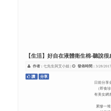
【生活】好自在液體衛生棉-聽說
作者 :
七先生與艾小姐
|
發佈時間 :
3/28/201
讚
分享
日前分享
（即食
有美女網
累慘一堆