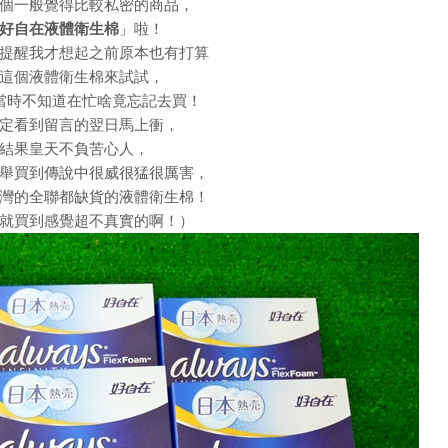
個一般覺得比較私密的商品，
好自在液體衛生棉
」啦！
提醒我才想起之前原本也有打算
這個液體衛生棉來試試，
當時不知道在忙啥竟忘記去買！
定看到留言的翌日馬上衝，
結果皇天不負苦心人，
舉買到傳說中很威很猛很厲害，
灣的全聯都缺貨的液體衛生棉！
就買到感覺超不真實的啊！）