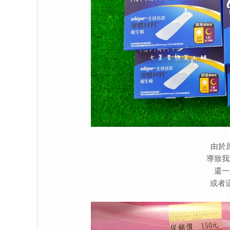
由於
導致我
還一
或者這