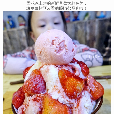
雪花冰上頭的新鮮草莓大顆色美，
讓草莓控阿皮看的眼睛都發直啦！