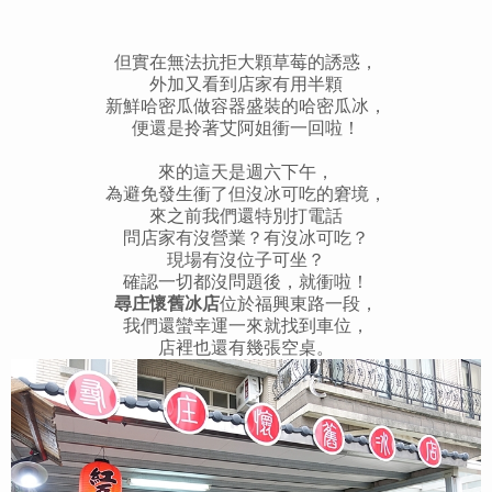
但實在無法抗拒大顆草莓的誘惑，
外加又看到店家有用半顆
新鮮哈密瓜做容器盛裝的哈密瓜冰，
便還是拎著艾阿姐衝一回啦！
來的這天是週六下午，
為避免發生衝了但
沒冰
可吃的窘境，
來之前我們還特別打電話
問店家有沒營業？有沒冰可吃？
現場有沒位子可坐？
確認一切都沒問題後，就衝啦！
尋庄懷舊冰店
位於福興東路一段，
我們還蠻幸運一來就找到車位，
店裡也還有幾張空桌。