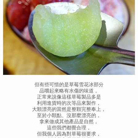
但有些可惜的是草莓雪花冰部分
品嚐起來略有水傷的味道，
正常來說像這樣草莓製品多是
利用進貨時的次等品來製作，
大顆漂亮的當然是整顆完整奉上，
至於小顆點、沒那麼漂亮的，
拿來做成其他產品是自然，
這些我們都覺合理，
但我個人因為對草莓很要求，