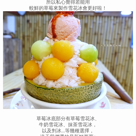
所以私心覺得若能用
較鮮的草莓來製作雪花冰會更好啦！
草莓冰底部分有
草莓雪花冰、
牛奶雪花冰、抹茶雪花冰，
以及剉冰...等幾種選擇，