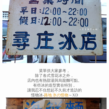
菜單供大家參考，
除了各式雪花冰之外，
店內也有熱甜湯與烏龍麵可點。
有些冰的造型實在特別，
讓我忍不住想起不久前才造訪的
怪物冰-
路地 氷の怪物
～XD