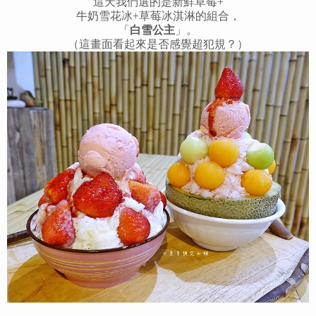
這天我們選的是新鮮草莓+
牛奶雪花冰+草莓冰淇淋的組合，
「
白雪公主
」。
（這畫面看起來是否感覺超犯規？）