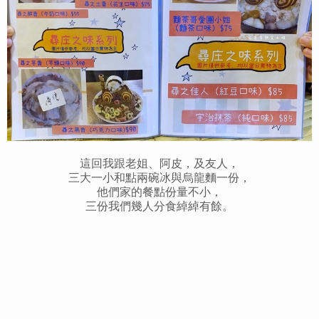
這回我跟老姐、阿皮，及友人，
三大一小和點兩碗冰與
烏龍麵一份，
他們家的餐點份量不小，
三份我們幾人分食綽綽有餘。