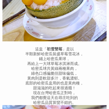
這盅「
初雪雙莓
」是以
半顆
新鮮哈密瓜裝盛草莓雪花冰，
鋪上哈密瓜果球，
再給上一大球草莓冰淇淋而成。
哈密瓜球共黃綠兩種果肉，
綠色口感偏脆但甜味偏低，
黃肉則是軟甜多汁，
香氣濃郁。
底部的哈密瓜盅用的也是黃肉種，
甜滋滋的吃起來很過癮！
現在台灣哈密瓜正對時，
我們都覺這天在尋庄吃到的
哈密瓜
品質算蠻不錯的。