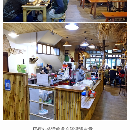
店裡外裝潢
處處
充滿濃濃古意，