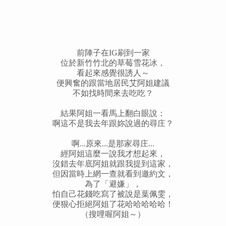
前陣子在IG刷到一家
位於新竹竹北的草莓雪花冰，
看起來感覺很誘人～
便興奮的跟當地居民艾阿姐建議
不如找時間來去吃吃？
結果阿姐一看馬上翻白眼說：
啊這不是我去年跟妳說過的尋庄？
啊...原來...是那家尋庄...
經阿姐這麼一說我才想起來，
沒錯去年底阿姐就跟我提到這家，
但因當時上網一查就看到邀約文，
為了「避嫌」，
怕自己花錢吃寫了被說是葉佩雯，
便狠心拒絕阿姐了花哈哈哈哈哈！
（搜哩喔阿姐～）