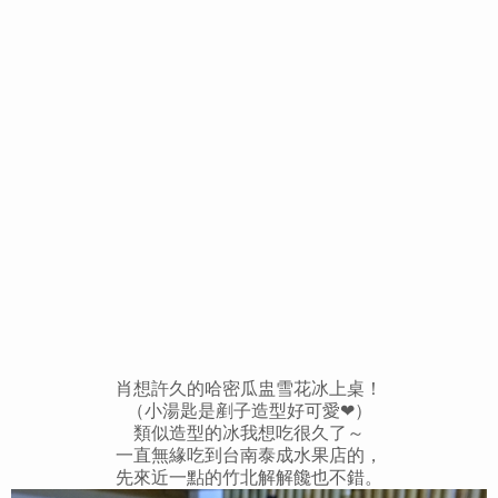
肖想許久的哈密瓜盅雪花冰上桌！
（
小
湯匙是剷子造型好可愛
❤
）
類似造型的冰我想吃很久了～
一直無緣吃到台南泰成水果店的，
先來近一點的竹北解解饞也不錯。