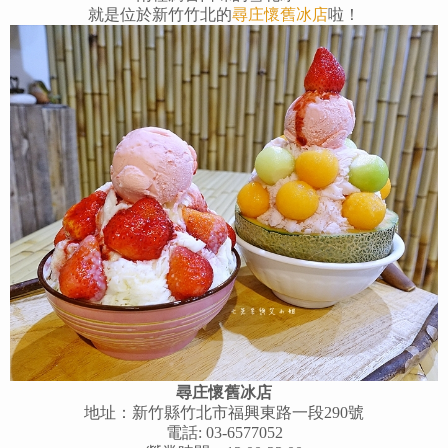
就是位於新竹竹北的
尋庄懷舊冰店
啦！
尋庄懷舊冰店
地址：新竹縣竹北市福興東路一段290號
電話: 03-6577052