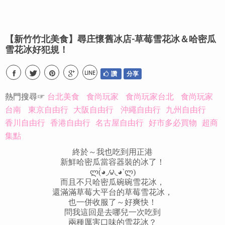
【新竹竹北美食】尋庄懷舊冰店-草莓雪花冰＆哈密瓜
雪花冰好犯規！
LINE
讚
分享
熱門搜尋☞
台北美食
食尚玩家
食尚玩家台北
食尚玩家
台南
東京自由行
大阪自由行
沖繩自由行
九州自由行
香川自由行
香港自由行
名古屋自由行
好市多必買物
超商
集點
終於～我也吃到用正港
新鮮
哈密瓜當容器裝的冰了！
ლ(́◕◞౪◟◕‵ლ)
而且不只哈密瓜碗碗雪花冰，
還滿滿草莓大平台的草莓雪花冰，
也一併收服了～好爽快！
問我這回是去哪兒一次吃到
兩種厲害口味的雪花冰？