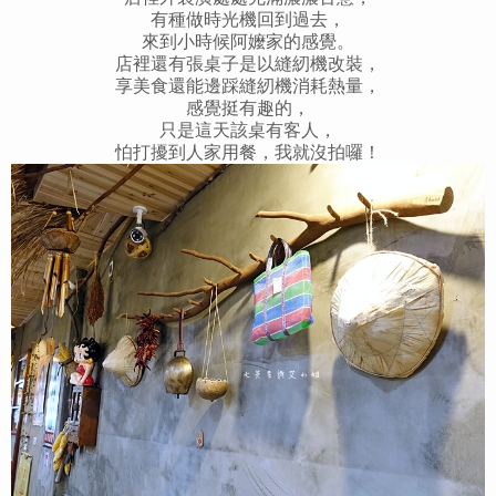
有種做時光機回到過去，
來到小時候阿嬤家的感覺。
店裡還有張桌子是以縫紉機改裝，
享美食還能邊踩縫紉機消耗熱量，
感覺挺有趣的，
只是這天該桌有客人，
怕打擾到人家用餐，我就沒拍囉！