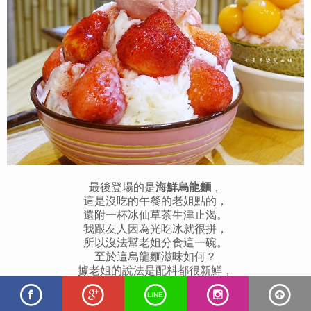
最後登場的是
海鮮烏龍麵
，
這是沒吃的午餐的老姐點的，
還附一杯冰仙草茶生津止渴。
我跟友人因為光吃冰就很拼，
所以沒法幫老姐分食這一碗。
至於這烏龍麵滋味如何？
據老姐的說法是配料都很新鮮，
給料也算實在，還不錯啦！
LINE