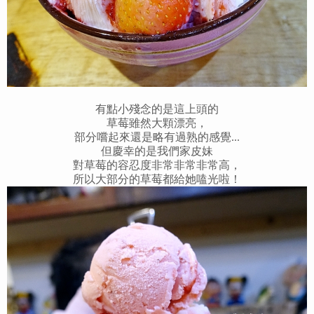
有點小殘念的是這上頭的
草莓雖然大顆漂亮，
部分嚐起來還是略有過熟的感覺...
但慶幸的是我們家皮妹
對草莓的
容忍度非常非常非常高，
所以大部分的草莓都給她嗑光啦！