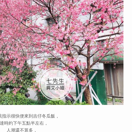
航指示很快便來到吉仔冬瓜飯，
達時約下午五點半左右，
人潮還不算多，