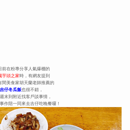
日前在粉專分享人氣爆棚的
城芋頭之家
時，有網友提到
有間美食家胡天蘭老師推薦的
吉仔冬瓜飯
也很不錯，
週末到附近找客戶談事情，
事作陪一同來去吉仔吃晚餐囉！