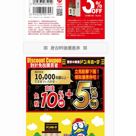
唐吉軻德優惠券