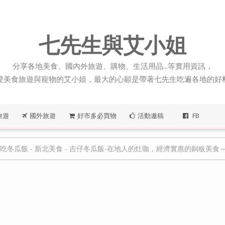
七先生與艾小姐
分享各地美食、國內外旅遊、購物、生活用品...等實用資訊，
愛美食旅遊與寵物的艾小姐，最大的心願是帶著七先生吃遍各地的好
旅遊
國外旅遊
好市多必買物
活動邀稿
FB
吃冬瓜飯
-
新北美食
-
吉仔冬瓜飯-在地人的灶咖，經濟實惠的銅板美食～（新北土城