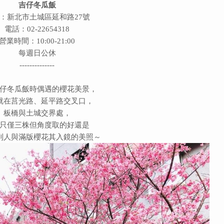
吉仔冬瓜飯
：新北市土城區延和路27號
電話：02-22654318
營業時間：10:00-21:00
每週日公休
--------------
仔冬瓜飯時偶遇的櫻花美景，
就在莒光路、延平路交叉口，
板橋與土城交界處，
只僅三株但角度取的好還是
到人與滿版櫻花其入鏡的美照～