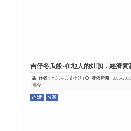
吉仔冬瓜飯-在地人的灶咖，經濟實
作者 :
七先生與艾小姐
|
發佈時間 :
3/05/201
美食
讚
分享