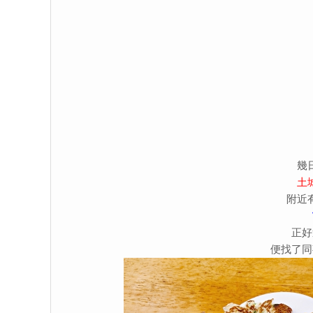
幾
土
附近
正好
便找了同