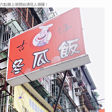
六點攤上便開始湧現人潮囉！