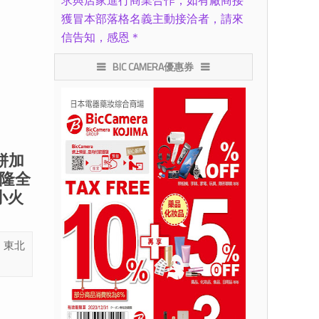
求與店家進行商業合作，如有廠商接
獲冒本部落格名義主動接洽者，請來
信告知，感恩＊
BIC CAMERA優惠券
餅加
隆全
小火
！東北