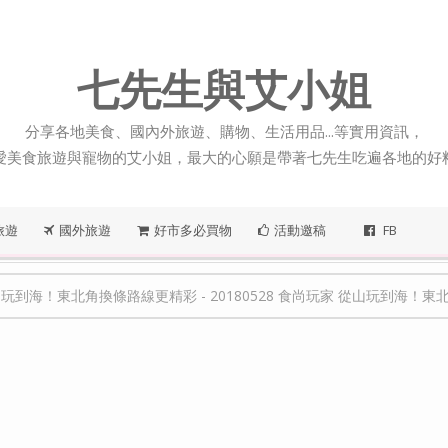
七先生與艾小姐
分享各地美食、國內外旅遊、購物、生活用品...等實用資訊，
愛美食旅遊與寵物的艾小姐，最大的心願是帶著七先生吃遍各地的好
旅遊
國外旅遊
好市多必買物
活動邀稿
FB
山玩到海！東北角換條路線更精彩
-
20180528 食尚玩家 從山玩到海！東北角換條路線更精彩-基隆人的早餐組合蔥油餅加餛飩湯、在山林裡的小木屋吃在地料理、濱海公路繽紛咖啡廳享受下午茶時光、福隆全新度假Villa海景+溫泉一次滿足、海景海鮮餐廳暗藏超特別海鮮料理