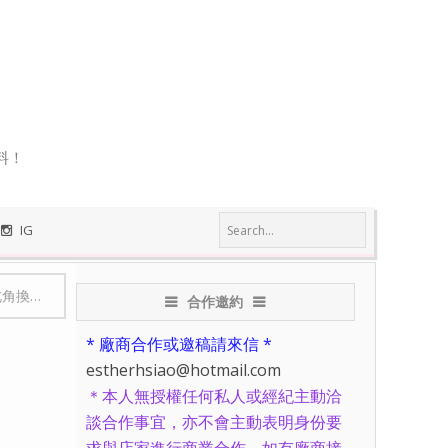
料！
IG
、煤礦園區坐小火車體驗礦工生活
合作邀約
* 廠商合作或邀稿請來信 *
estherhsiao@hotmail.com
＊本人無授權任何私人或經紀主動洽
談合作事宜，亦不會主動表明身份要