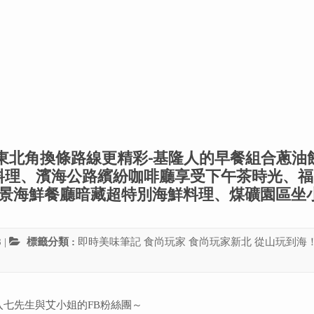
到海！東北角換條路線更精彩-基隆人的早餐組合蔥油
料理、濱海公路繽紛咖啡廳享受下午茶時光、福
、海景海鮮餐廳暗藏超特別海鮮料理、煤礦園區坐
8
|
標籤分類 :
即時美味筆記
食尚玩家
食尚玩家新北
從山玩到海
入七先生與艾小姐的FB粉絲團～