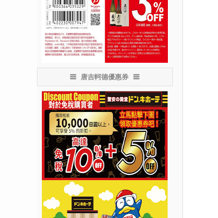
唐吉軻德優惠券