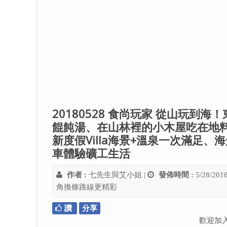
20180528 食尚玩家 從山玩
餛飩湯、在山林裡的小木屋吃在地
新度假Villa海景+溫泉一次滿足
車體驗礦工生活
作者 :
七先生與艾小姐
|
發佈時間 :
5/28/201
角換條路線更精彩
讚
分享
歡迎加