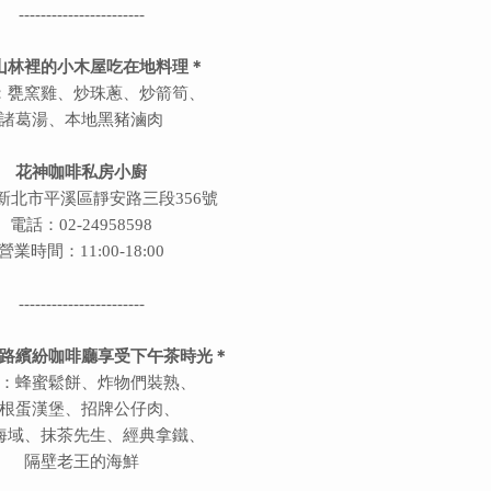
-----------------------
山林裡的小木屋吃在地料理＊
：甕窯雞、炒珠蔥、炒箭筍、
諸葛湯、本地黑豬滷肉
花神咖啡私房小廚
新北市平溪區靜安路三段356號
電話：02-24958598
營業時間：11:00-18:00
-----------------------
路繽紛咖啡廳享受下午茶時光＊
：蜂蜜鬆餅、炸物們裝熟、
根蛋漢堡、招牌公仔肉、
海域、抹茶先生、經典拿鐵、
隔壁老王的海鮮