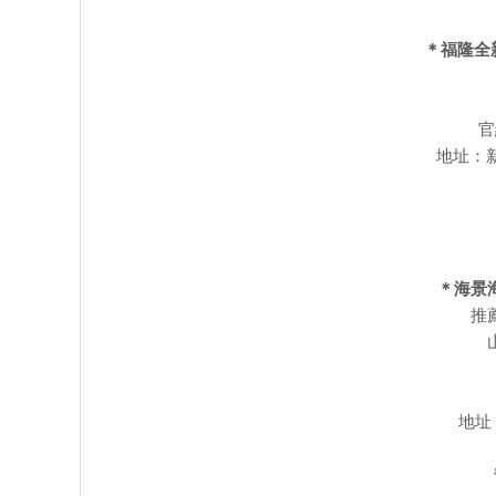
＊福隆全新
官
地址：
＊海景
推
地址