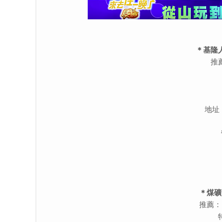
＊基隆
推
地址
＊煤礦
推薦：