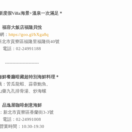
度假Villa海景+溫泉一次滿足＊
福容大飯店福隆貝悅
網：
https://goo.gl/bXga8q
新北市貢寮區福隆里福隆街40號
電話：02-24991188
-----------------------
海鮮餐廳暗藏超特別海鮮料理＊
薦：苦瓜龍蝦、蒜蓉鮑魚、
山藥九孔排骨湯、炒海螺
品逸屋咖啡創意海鮮
：新北市貢寮區香蘭街3-3號
電話：02-24991008
營業時間：10:30-19:30