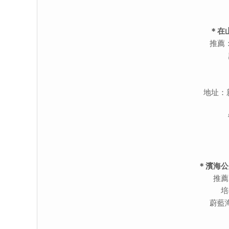
＊在
推薦
地址：
＊濱海公
推薦
培
蔚藍