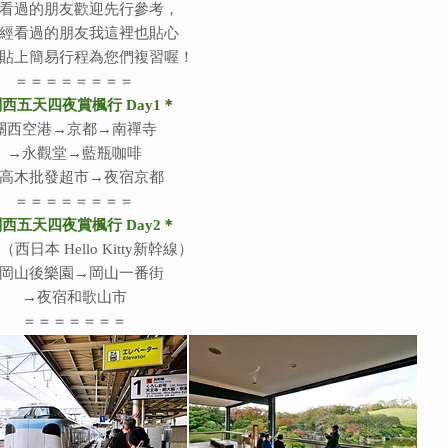
看過的朋友歡迎先行參考，
經看過的朋友我這裡也貼心
貼上簡易行程為您們複習喔！
＝＝＝＝＝＝＝＝
西五天四夜賞楓行 Day1＊
關西空港→京都→南禪寺
→永觀堂→藍瓶咖啡
高木批發超市→夜宿京都
＝＝＝＝＝＝＝＝
西五天四夜賞楓行 Day2＊
西日本 Hello Kitty新幹線）
岡山後樂園→岡山一番街
→夜宿和歌山市
＝＝＝＝＝＝＝