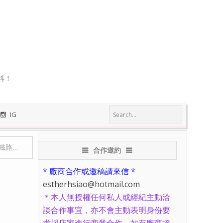
料！
IG
周遊券
-
JR West Pass
-
【日本關西/賞楓/行程規劃】JR West
合作邀約
* 廠商合作或邀稿請來信 *
estherhsiao@hotmail.com
＊本人無授權任何私人或經紀主動洽
談合作事宜，亦不會主動表明身份要