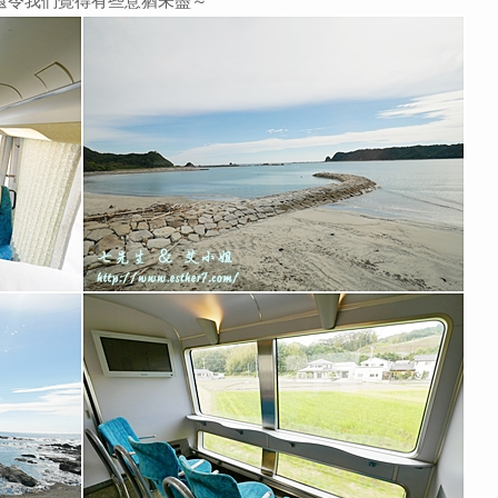
還令我們覺得有些意猶未盡～