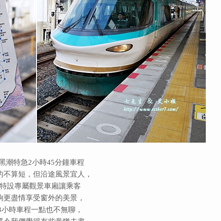
R 黑潮特急2小時45分鐘車程
的不算短，但沿途風景宜人，
特設專屬觀景車廂讓乘客
夠更盡情享受窗外的美景，
3小時車程一點也不無聊，