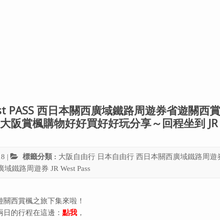
est PASS 西日本關西廣域鐵路周遊券省遊關西
大阪賞楓購物好好買好好玩分享～回程坐到 JR
18
|
標籤分類 :
大阪自由行
日本自由行
西日本關西廣域鐵路周遊
廣域鐵路周遊券
JR West Pass
遊關西賞楓之旅下集來啦！
兩日的行程在這邊：
點我
，