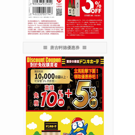
唐吉軻德優惠券