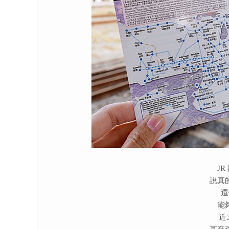
J
說真
還
能
近