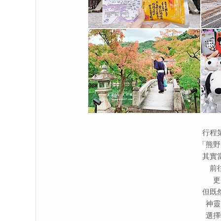
行程
「熊野
其實
前
更
但既
神靈
選擇