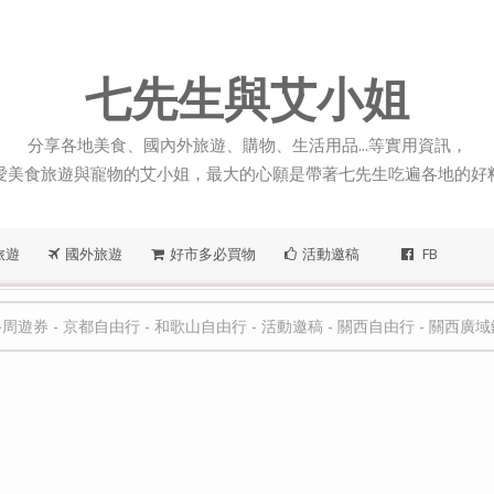
七先生與艾小姐
分享各地美食、國內外旅遊、購物、生活用品...等實用資訊，
愛美食旅遊與寵物的艾小姐，最大的心願是帶著七先生吃遍各地的好
旅遊
國外旅遊
好市多必買物
活動邀稿
FB
路周遊券
-
京都自由行
-
和歌山自由行
-
活動邀稿
-
關西自由行
-
關西廣域鐵路