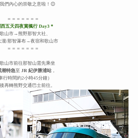
我們內心的崇敬之意啦！😊
＝＝＝＝＝＝＝
西五天四夜賞楓行 Day3＊
歌山市→熊野那智大社、
大瀧/那智瀑布→夜宿和歌山市
＝＝＝＝＝＝＝
歌山市前往那智山需先乘坐
 黑潮特急
至
JR 紀伊勝浦站
，
車行時間約2小時45分鐘）
後再轉熊野交通巴士前往。