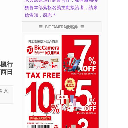
求與店家進行商業合作，如有廠商接
獲冒本部落格名義主動接洽者，請來
信告知，感恩＊
BIC CAMERA優惠券
賞楓行
 西日
券
京