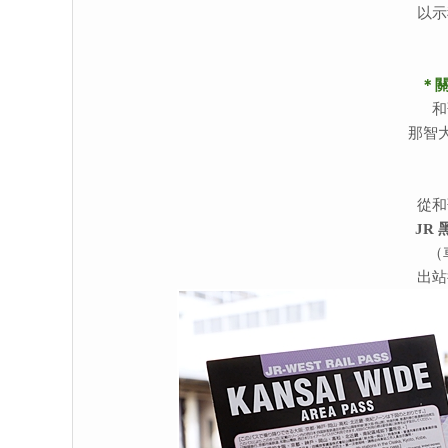
以示
＊關
和
那智
從和
JR
（
出站