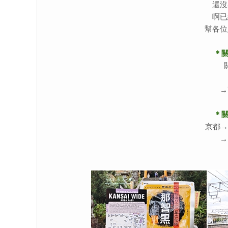
還沒
啊已
幫各位
＊關
→
＊關
京都→（
→