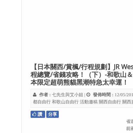
【日本關西/賞楓/行程規劃】JR W
程總覽/省錢攻略！（下）-和歌山＆
本限定超萌熊貓黑潮特急太幸運！
作者 :
七先生與艾小姐
|
發佈時間 :
12/05/20
都自由行
和歌山自由行
活動邀稿
關西自由行
關西
讚
分享
省
前