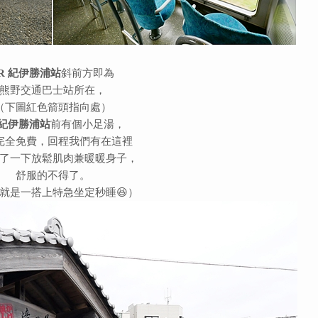
R 紀伊勝浦站
斜前方即為
熊野交通巴士站所在，
（下圖紅色箭頭指向處）
 紀伊勝浦站
前有個小足湯，
完全免費，回程我們有在這裡
了一下放鬆肌肉兼暖暖身子，
舒服的不得了。
就是一搭上特急坐定秒睡😆）