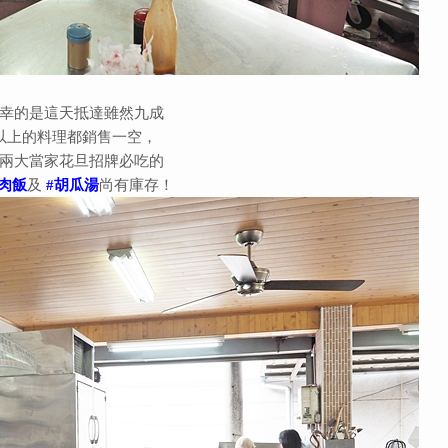
幸的是這天抵達雖然九成
以上的料理都銷售一空，
兩大當家花旦招牌必吃的
滷肉飯
及
#胡瓜湯
尚有庫存！