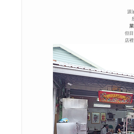
源
菜
但目
店裡