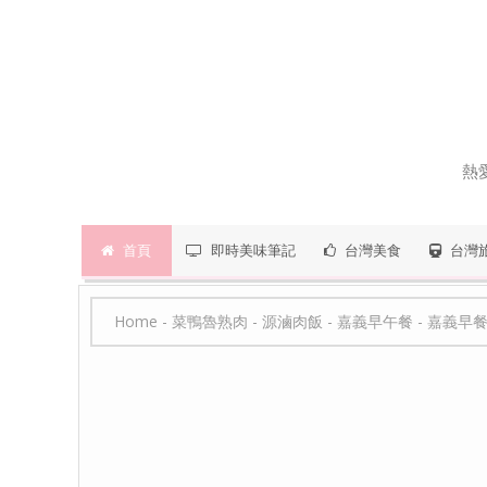
熱
首頁
即時美味筆記
台灣美食
台灣
Home
-
菜鴨魯熟肉
-
源滷肉飯
-
嘉義早午餐
-
嘉義早