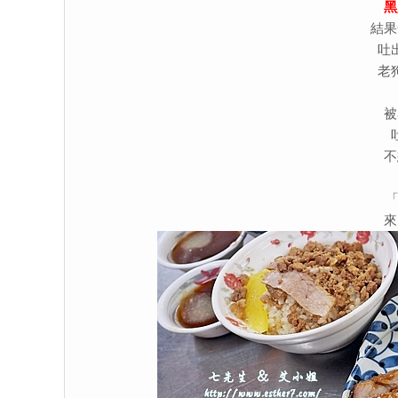
黑
結果
吐
老
被
不
來