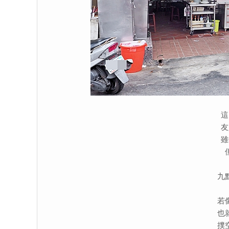
這
友
雖
九
若
也
撲