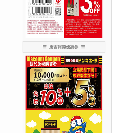
唐吉軻德優惠券