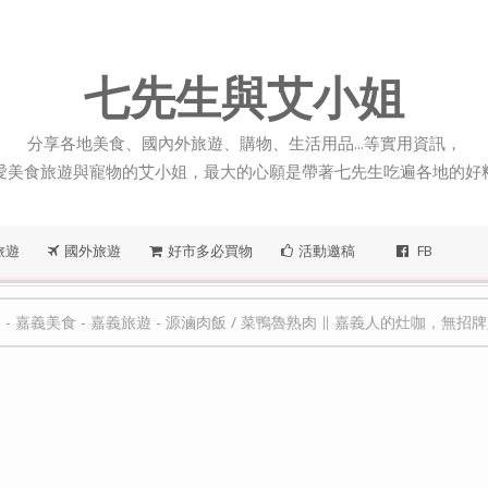
七先生與艾小姐
分享各地美食、國內外旅遊、購物、生活用品...等實用資訊，
愛美食旅遊與寵物的艾小姐，最大的心願是帶著七先生吃遍各地的好
旅遊
國外旅遊
好市多必買物
活動邀稿
FB
餐
-
嘉義美食
-
嘉義旅遊
-
源滷肉飯 / 菜鴨魯熟肉 ∥ 嘉義人的灶咖，無招牌人氣美食，涼菜便宜美味