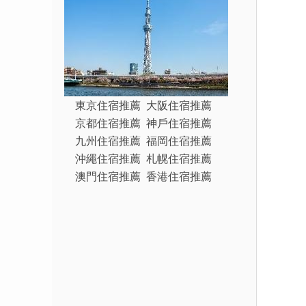
東京住宿推薦
大阪住宿推薦
京都住宿推薦
神戶住宿推薦
九州住宿推薦
福岡住宿推薦
沖繩住宿推薦
札幌住宿推薦
澳門住宿推薦
香港住宿推薦