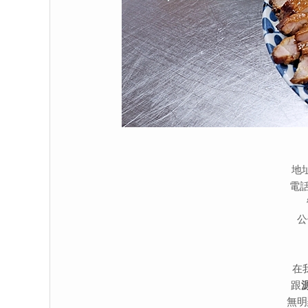
地
電話：
公
在
跟
無明