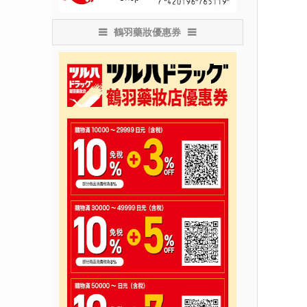
鶴羽藥妝優惠券