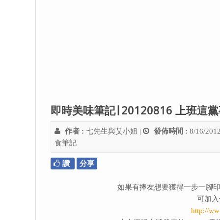
即時美味筆記∣ 20120816 上
作者 :
七先生與艾小姐
|
發佈時間 :
8/16/201
食筆記
讚
分享
如果有捧友想要獲得一步一腳印
可加入
http://w