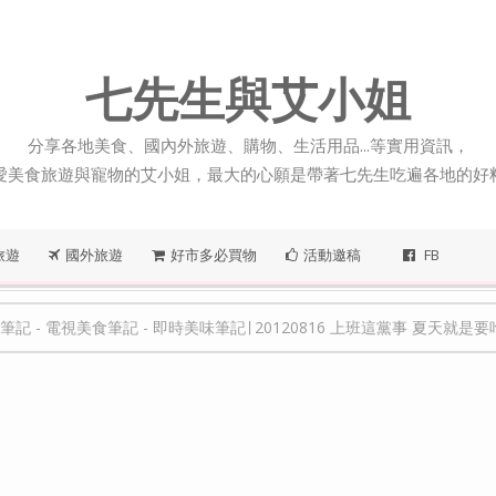
七先生與艾小姐
分享各地美食、國內外旅遊、購物、生活用品...等實用資訊，
愛美食旅遊與寵物的艾小姐，最大的心願是帶著七先生吃遍各地的好
旅遊
國外旅遊
好市多必買物
活動邀稿
FB
筆記
-
電視美食筆記
-
即時美味筆記∣ 20120816 上班這黨事 夏天就是要吃冰 上班族最愛冰品