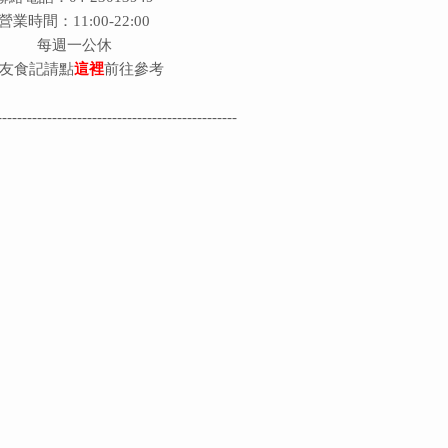
營業時間：11:00-22:00
每週一公休
友食記請點
這裡
前往參考
------------------------------------------------