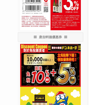
唐吉軻德優惠券