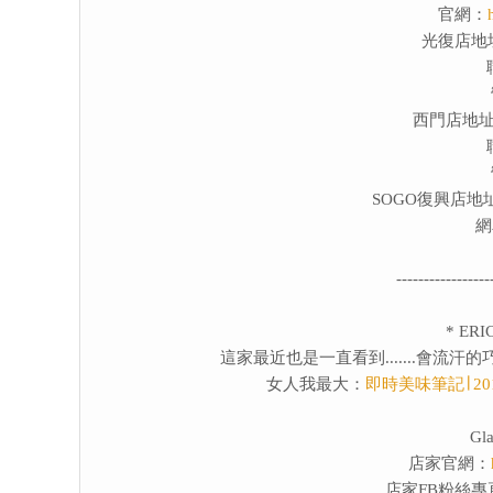
官網：
光復店地
西門店地址
SOGO復興店地
網
-----------------
* E
這家最近也是一直看到.......會流
女人我最大：
即時美味筆記∣ 2
G
店家官網：
店家FB粉絲專