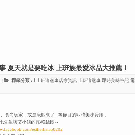
班這黨事 夏天就是要吃冰 上班族最愛冰品大推薦！
2
|
標籤分類 :
∣-上班這黨事店家資訊
上班這黨事
即時美味筆記
電
、食尚玩家，或是康熙來了...等節目的即時美味資訊，
七先生與艾小姐的FB粉絲團～
ww.facebook.com/estherhsiao0202