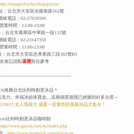
http://mangochacha.blogspot.tw/
址：台北市大安區光復南路562號
聯絡電話：02-27029506
營業時間：12:00-23:00
：台北市萬華區中華路一段132號
聯絡電話：02-23147350
營業時間：11:00-23:00
址：台北市大安區忠孝東路三段302號B3
友食記請點
這裡
前往參考
------------------------------------------------
RICA推薦台北比利時創意冰品 *
汗的巧克力、幸福冰紛珠寶盒....這兩個星期我已經聽到好多次惹～
0120813 女人我最大 盛夏一定要吃的美顏冰品大集合！
lacio比利時創意冰品咖啡館
http://www.glacio.com.tw/index.php
頁：
http://www.facebook.com/glacio.tw