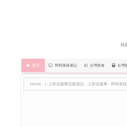
熱
首頁
即時美味筆記
台灣美食
台灣
Home
-
∣-上班這黨事店家資訊
-
上班這黨事
-
即時美味