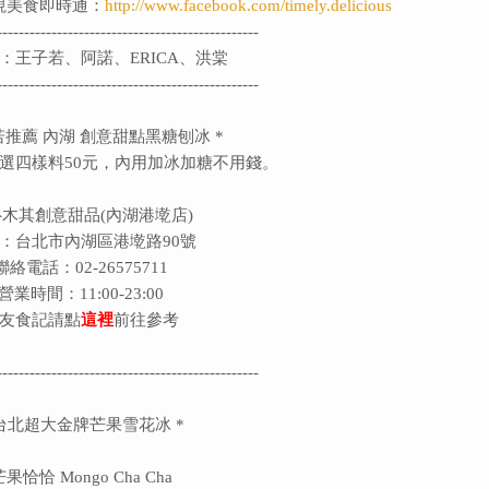
電視美食即時通：
http://www.facebook.com/timely.delicious
------------------------------------------------
：王子若、阿諾、ERICA、洪棠
------------------------------------------------
若推薦 內湖 創意甜點黑糖刨冰 *
選四樣料50元，內用加冰加糖不用錢。
木其創意甜品(內湖港墘店)
：台北市內湖區港墘路90號
聯絡電話：02-26575711
營業時間：11:00-23:00
友食記請點
這裡
前往參考
------------------------------------------------
 台北超大金牌芒果雪花冰 *
芒果恰恰 Mongo Cha Cha