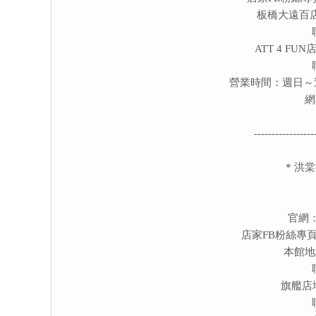
板橋大遠百店
ATT 4 F
營業時間：週日～週四 1
網
-----------------
* 洪
官網
店家FB粉絲專
本館地
旗艦店