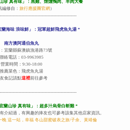
山珍 真有味」：黑雞、煙燻鴨肉、羊肉大餐
訊編修自：
旅行應援團官網
）
-----------------------------------------------------
宜蘭海味 浪味鮮」：冠軍超鮮飛虎魚丸湯 *
南方澳阿通伯魚丸
：宜蘭縣蘇澳鎮漁港路73號
聯絡電話：03-9963985
營業時間：9:30-18:00
推薦菜色：飛虎魚丸湯
友食記請點
這裡
前往參考
-----------------------------------------------------
「宜蘭山珍 真有味」：超多汁烏骨白斬雞 *
有介紹過，有興趣的捧友也可參考該集其他店家資訊。
來去住一晚 這一站，幸福 冬山甜蜜破表之旅/子余、黃靖倫