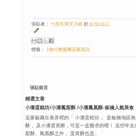
張貼者：
七先生與艾小姐
於
8/19/2012
標籤：
∣-旅行應援團店家資訊
張貼留言
精選文章
小潘蛋糕坊/小潘鳳梨酥 /小潘鳳凰酥-板橋人氣美食
這家躲藏在巷弄裡的「 小潘蛋糕坊 」 是板橋地區
酥， 及小潘蛋黃酥，可是一盒難求的哩！ 這些年去
梨酥、鳳凰酥之外， 蛋黃酥也是...