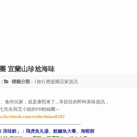
應援團 宜蘭山珍尬海味
2
|
標籤分類 :
∣-旅行應援團店家資訊
、食尚玩家，或是康熙來了...等節目的即時美味資訊，
七先生與艾小姐的FB粉絲團～
w.facebook.com/estherhsiao0202
-----------------------------------------------------
味 浪味鮮」：飛虎魚丸湯、鮟鱇魚大餐、海蝦餅