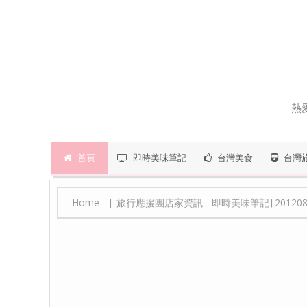
熱
首頁
即時美味筆記
台灣美食
台灣
Home
-
∣-旅行應援團店家資訊
-
即時美味筆記∣ 2012