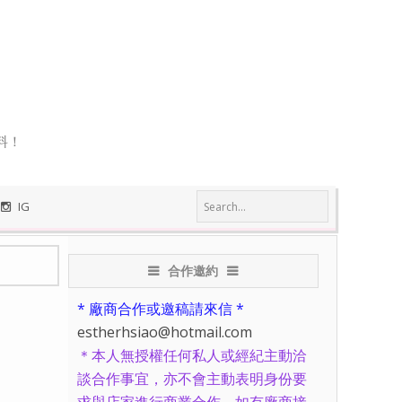
料！
IG
合作邀約
* 廠商合作或邀稿請來信 *
estherhsiao@hotmail.com
＊本人無授權任何私人或經紀主動洽
談合作事宜，亦不會主動表明身份要