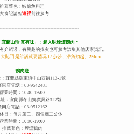
推薦菜色：鮟鱇魚料理
友食記請點
這裡
前往參考
-----------------------------------------------------
「宜蘭山珍 真有味」：超入味煙燻鴨肉 *
有介紹過，有興趣的捧友也可參考該集其他店家資訊。
玩家大亂鬥 是誰說就要醬玩 I / 莎莎、浩角翔起、2Moro
鴨肉送
：宜蘭縣羅東鎮中山西街113-1號
羅東店
電話：03-9542481
營業時間：10:00-19:00
址：宜蘭縣冬山鄉廣興路322號
廣興店電話：03-9512162
休日：每月第二、四個週三公休
營業時間：10:00-19:00
推薦菜色：煙燻鴨肉