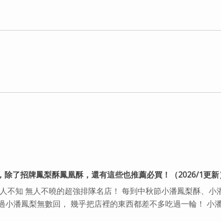
，除了招牌鳳梨酥鳳凰酥，還有這些也推薦必買！（2026/1更新
無人不知 無人不曉的超強排隊名店！ 每到中秋節小潘鳳梨酥、小
過小潘鳳梨無數回， 幾乎把店裡的東西都差不多吃過一輪！ 小