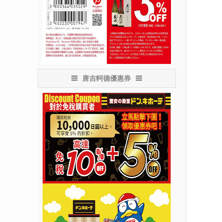
唐吉軻德優惠券