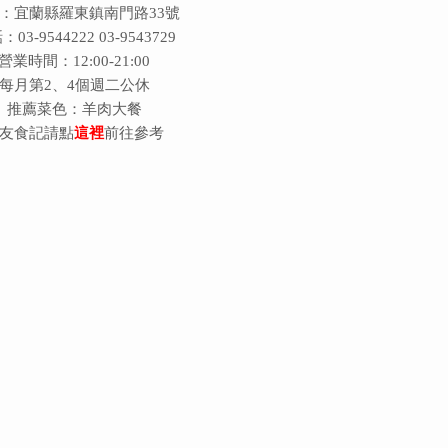
：宜蘭縣羅東鎮南門路33號
03-9544222 03-9543729
營業時間：12:00-21:00
每月第2、4個週二公休
推薦菜色：羊肉大餐
友食記請點
這裡
前往參考