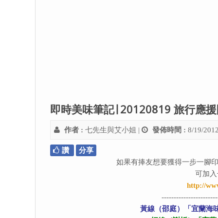
即時美味筆記∣ 20120819 旅行
作者 :
七先生與艾小姐
|
發佈時間 :
8/19/201
讚
分享
如果有捧友想要獲得一步一腳印
可加入
http://ww
-----------------------
黃線（邵庭）「宜蘭海