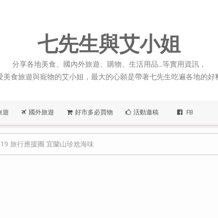
七先生與艾小姐
分享各地美食、國內外旅遊、購物、生活用品...等實用資訊，
愛美食旅遊與寵物的艾小姐，最大的心願是帶著七先生吃遍各地的好
旅遊
國外旅遊
好市多必買物
活動邀稿
FB
0819 旅行應援團 宜蘭山珍尬海味